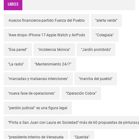
LABELS
-huecos financieros-partido Fuerza del Pueblo
”alerta verde”
"Awe drops- iPhone 17-Apple Watch y AirPods
"Colegiala"
"Esa pared"
"incidencia técnica"
"Jardín prohibido"
"La radio"
"Mantenimiento 24/7"
"marcadas y malsanas intenciones"
“marcha del pueblo”
"nueva fase de operaciones"
“Operación Cobra”
"perdón judicial" es una figura legal
“Pinta a San Juan con Laura en Sociedad”-más de 60 propuestas de pinturas-p
“presidente interino de Venezuela
"Querida"