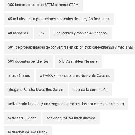
350 becas de carreras STEM-carreras STEM
45 mil alevines a productores piscícolas de la región fronteriza
48 medallas
5 %
5 fallecidos y más de 40 heridos.
50% de probabilidades de convertirse en ciclón tropical-pequeñas y median
601 docentes pendientes
64.ª Asamblea Plenaria
a los 76 años
a OMSA y los corredores Núñez de Cáceres
abogada Sondra Macollins Garvin
aborda la corrupción
activa onda tropical y una vaguada.-provocados por el desplazamiento
actividad lluviosa
actividad militar intensificada
actuación de Bad Bunny