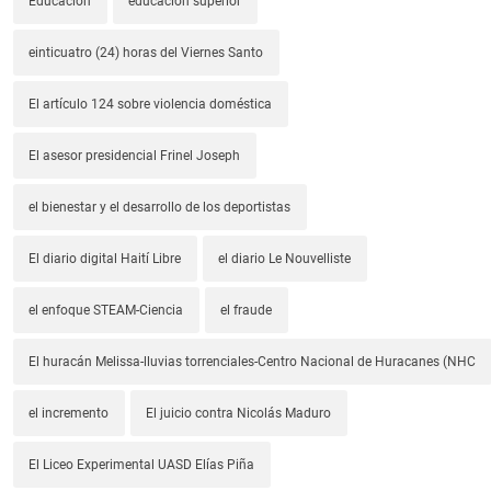
Educación
educación superior
einticuatro (24) horas del Viernes Santo
El artículo 124 sobre violencia doméstica
El asesor presidencial Frinel Joseph
el bienestar y el desarrollo de los deportistas
El diario digital Haití Libre
el diario Le Nouvelliste
el enfoque STEAM-Ciencia
el fraude
El huracán Melissa-lluvias torrenciales-Centro Nacional de Huracanes (NHC
el incremento
El juicio contra Nicolás Maduro
El Liceo Experimental UASD Elías Piña