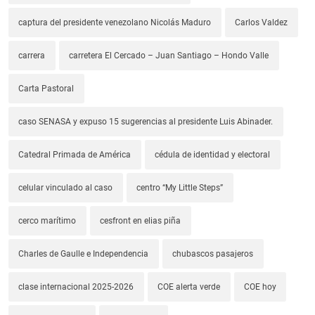
captura del presidente venezolano Nicolás Maduro
Carlos Valdez
carrera
carretera El Cercado – Juan Santiago – Hondo Valle
Carta Pastoral
caso SENASA y expuso 15 sugerencias al presidente Luis Abinader.
Catedral Primada de América
cédula de identidad y electoral
celular vinculado al caso
centro “My Little Steps”
cerco marítimo
cesfront en elias piña
Charles de Gaulle e Independencia
chubascos pasajeros
clase internacional 2025-2026
COE alerta verde
COE hoy