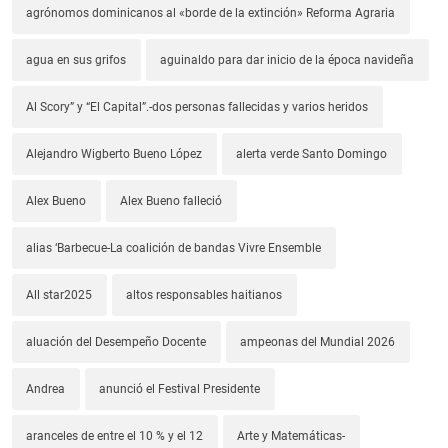
agrónomos dominicanos al «borde de la extinción» Reforma Agraria
agua en sus grifos
aguinaldo para dar inicio de la época navideña
Al Scory” y “El Capital”.-dos personas fallecidas y varios heridos
Alejandro Wigberto Bueno López
alerta verde Santo Domingo
Alex Bueno
Alex Bueno falleció
alias ‘Barbecue-La coalición de bandas Vivre Ensemble
All star2025
altos responsables haitianos
aluación del Desempeño Docente
ampeonas del Mundial 2026
Andrea
anunció el Festival Presidente
aranceles de entre el 10 % y el 12
Arte y Matemáticas-