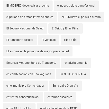
El MIDEREC debe revisar urgente
el nuevo pelotero profesional
el período de firmas internacionales
el PRM lleva el país sin rumbo
El Seguro Nacional de Salud
El Seibo y Elías Piña.
El transporte escolar
El vehículo
elias piña
Elías Piña en la provincia de mayor precariedad
Empresa Metropolitana de Transporte
en alerta amarilla
en combinación con una vaguada
En el CASO SENASA
en el municipio Comendador
En la calle Gran Vía
enfrentar consecuencias.
entornos escolares
entre EE. UU. e Irán.
equipos técnicos de la ETED