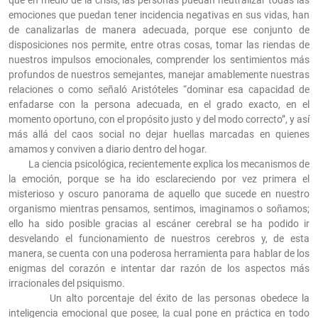
que en medio de la crisis, las personas puedan neutralizar todas las
emociones que puedan tener incidencia negativas en sus vidas, han
de canalizarlas de manera adecuada, porque ese conjunto de
disposiciones nos permite, entre otras cosas, tomar las riendas de
nuestros impulsos emocionales, comprender los sentimientos más
profundos de nuestros semejantes, manejar amablemente nuestras
relaciones o como señaló Aristóteles “dominar esa capacidad de
enfadarse con la persona adecuada, en el grado exacto, en el
momento oportuno, con el propósito justo y del modo correcto”, y así
más allá del caos social no dejar huellas marcadas en quienes
amamos y conviven a diario dentro del hogar.
La ciencia psicológica, recientemente explica los mecanismos de
la emoción, porque se ha ido esclareciendo por vez primera el
misterioso y oscuro panorama de aquello que sucede en nuestro
organismo mientras pensamos, sentimos, imaginamos o soñamos;
ello ha sido posible gracias al escáner cerebral se ha podido ir
desvelando el funcionamiento de nuestros cerebros y, de esta
manera, se cuenta con una poderosa herramienta para hablar de los
enigmas del corazón e intentar dar razón de los aspectos más
irracionales del psiquismo.
Un alto porcentaje del éxito de las personas obedece la
inteligencia emocional que posee, la cual pone en práctica en todo