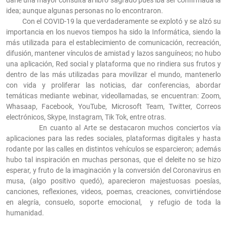
darle una mayor consulta al libro sagrado pues iba ser confirmada la
idea; aunque algunas personas no lo encontraron.
Con el COVID-19 la que verdaderamente se explotó y se alzó su
importancia en los nuevos tiempos ha sido la Informática, siendo la
más utilizada para el establecimiento de comunicación, recreación,
difusión, mantener vínculos de amistad y lazos sanguíneos; no hubo
una aplicación, Red social y plataforma que no rindiera sus frutos y
dentro de las más utilizadas para movilizar el mundo, mantenerlo
con vida y proliferar las noticias, dar conferencias, abordar
temáticas mediante webinar, videollamadas, se encuentran: Zoom,
Whasaap, Facebook, YouTube, Microsoft Team, Twitter, Correos
electrónicos, Skype, Instagram, Tik Tok, entre otras.
En cuanto al Arte se destacaron muchos conciertos vía
aplicaciones para las redes sociales, plataformas digitales y hasta
rodante por las calles en distintos vehículos se esparcieron; además
hubo tal inspiración en muchas personas, que el deleite no se hizo
esperar, y fruto de la imaginación y la conversión del Coronavirus en
musa, (algo positivo quedó), aparecieron majestuosas poesías,
canciones, reflexiones, videos, poemas, creaciones, convirtiéndose
en alegría, consuelo, soporte emocional, y refugio de toda la
humanidad.