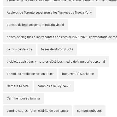
ayuda al papa León XIV-Donald Trump ha declarado como un "conflicto arm
Azulejos de Toronto superaron a los Yankees de Nueva York-
bancas de loterías-contaminación visual
banco de elegibles a las vacantes-año escolar 2025-2026- convocatoria de m
barrios periféricos
bases de Morón y Rota
bicicletas asistidas y motores eléctricos-medio de transporte personal
brindó las habichuelas con dulce
buques USS Stockdale
Cámara Minera
cambios a la Ley 74-25
Caminen por su familia
camino cuaresmal en espíritu de penitencia
campos nubosos