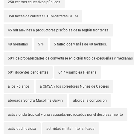
250 centros educativos públicos
350 becas de carreras STEM-carreras STEM
45 mil alevines a productores piscícolas de la región fronteriza
48 medallas
5 %
5 fallecidos y más de 40 heridos.
50% de probabilidades de convertirse en ciclón tropical-pequeñas y median
601 docentes pendientes
64.ª Asamblea Plenaria
a los 76 años
a OMSA y los corredores Núñez de Cáceres
abogada Sondra Macollins Garvin
aborda la corrupción
activa onda tropical y una vaguada.-provocados por el desplazamiento
actividad lluviosa
actividad militar intensificada