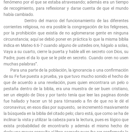
fenómeno por el que se estaba atravesando; además era un tiempo
de recogimiento, para reflexionar y darse cuenta de que el mundo
había cambiado.
Dentro del marco del funcionamiento de las diferentes
corrientes religiosa, no era posible la congregación de los feligreses,
por la prohibición que existía de no aglomerarse gente en ninguna
circunstancia; aquí se debió poner en práctica lo que la misma biblia
indica en Mateo 6:6-7 cuando alguno de ustedes ore, hágalo a solas,
Vaya a su cuarto, cierre la puerta y hable allí en secreto con Dios, su
Padre, pues el da lo que se le pide en secreto. Cuando oren no usen
muchas palabras”.
Para una parte de la población, la ignorancia o una confirmación
de su Fe fue puesta a prueba, ya que tuvo mucho sonido el hecho de
que de acuerdo a una revelación, pues quien encontrara un pelo o
pestaña dentro de la biblia, era una muestra de ser buen cristiano,
ser un elegido de Dios y por tanto tenía que leer las paginas donde
fue hallado y hacer un té para tórnaselo a fin de que no le dé el
coronavirus; en esos días por supuesto, se incrementó masivamente
la búsqueda en la biblia del citado pelo; claro está, que como se ha de
inclinar la vista y utilizar la cabeza para la lectura, pues es lógico que
exista probabilidad de encontrarlo y además el mismo hecho de