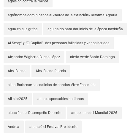
agresión contra la menor
agrónomos dominicanos al «borde de la extinción» Reforma Agraria
agua en sus grifos
aguinaldo para dar inicio de la época navideña
Al Scory” y “El Capital”.-dos personas fallecidas y varios heridos
Alejandro Wigberto Bueno López
alerta verde Santo Domingo
Alex Bueno
Alex Bueno falleció
alias ‘Barbecue-La coalición de bandas Vivre Ensemble
All star2025
altos responsables haitianos
aluación del Desempeño Docente
ampeonas del Mundial 2026
Andrea
anunció el Festival Presidente