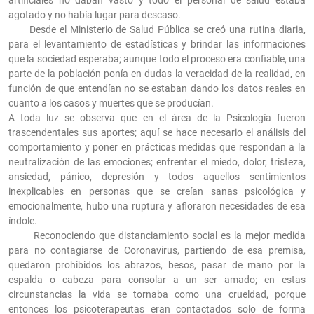
artificiales no daban vasto y todo el personal de salud estaba
agotado y no había lugar para descaso.
Desde el Ministerio de Salud Pública se creó una rutina diaria,
para el levantamiento de estadísticas y brindar las informaciones
que la sociedad esperaba; aunque todo el proceso era confiable, una
parte de la población ponía en dudas la veracidad de la realidad, en
función de que entendían no se estaban dando los datos reales en
cuanto a los casos y muertes que se producían.
A toda luz se observa que en el área de la Psicología fueron
trascendentales sus aportes; aquí se hace necesario el análisis del
comportamiento y poner en prácticas medidas que respondan a la
neutralización de las emociones; enfrentar el miedo, dolor, tristeza,
ansiedad, pánico, depresión y todos aquellos sentimientos
inexplicables en personas que se creían sanas psicológica y
emocionalmente, hubo una ruptura y afloraron necesidades de esa
índole.
Reconociendo que distanciamiento social es la mejor medida
para no contagiarse de Coronavirus, partiendo de esa premisa,
quedaron prohibidos los abrazos, besos, pasar de mano por la
espalda o cabeza para consolar a un ser amado; en estas
circunstancias la vida se tornaba como una crueldad, porque
entonces los psicoterapeutas eran contactados solo de forma