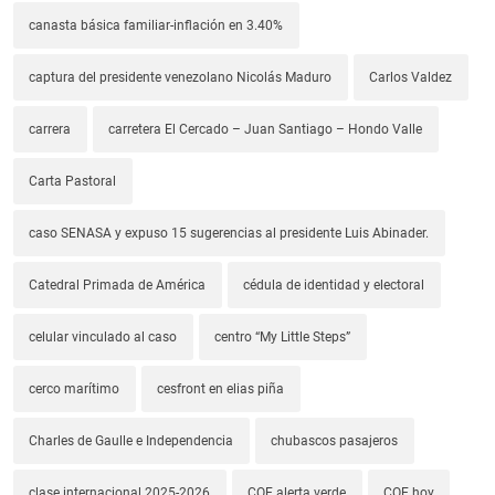
canasta básica familiar-inflación en 3.40%
captura del presidente venezolano Nicolás Maduro
Carlos Valdez
carrera
carretera El Cercado – Juan Santiago – Hondo Valle
Carta Pastoral
caso SENASA y expuso 15 sugerencias al presidente Luis Abinader.
Catedral Primada de América
cédula de identidad y electoral
celular vinculado al caso
centro “My Little Steps”
cerco marítimo
cesfront en elias piña
Charles de Gaulle e Independencia
chubascos pasajeros
clase internacional 2025-2026
COE alerta verde
COE hoy