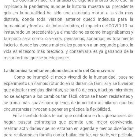
Es oportuno hacer un análisis de algunas aristas de lo que ha
implicado la pandemia; aunque la historia muestra su precedente
gris, en la actualidad ha sido una estocada mortal a la vida muy
distinta, donde toda versión anterior quedó indesusu para la
humanidad y frente a distintos ámbitos, el impacto del COVID-19 ha
instaurado un precedente; ya el mundo no es como imaginábamos y
tampoco será como lo vemos, pensamos, soñamos; es totalmente
incierto, donde las cosas materiales pasaron a un segundo plano, la
vida es el tesoro más preciado y conservarla es ya ganancia de la
mejor fortuna que se puede poseer.
La dinámica familiar en pleno desarrollo del Coronavirus
Como se irrumpió el modo vivendi de la humanidad, pues se
experimentó un cambio rotundo en la dinámica familiar y se tuvieron
que adoptar medidas distintas, se partió de cero, muchos miembros
no se adaptan a los cambios tan fácil, otros se hacen resistentes y
se trona más suave para quienes de inmediato asimilaron que las
circunstancias invocan a poner en práctica la flexibilidad.
En tal sentido todos tenían que colaborar en los quehaceres del
hogar, buscar estrategias que permita una mejor convivencia,
realizar actividades que no estaban en agenda y menos diseñadas
para realizarse en familia como: bailar, cantar, ver serie, ver película,