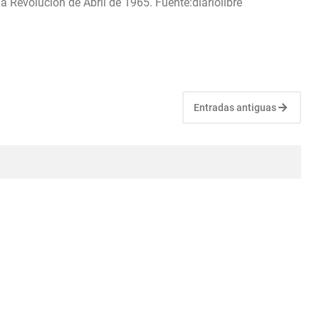
la Revolución de Abril de 1965. Fuente:diariolibre
Entradas antiguas