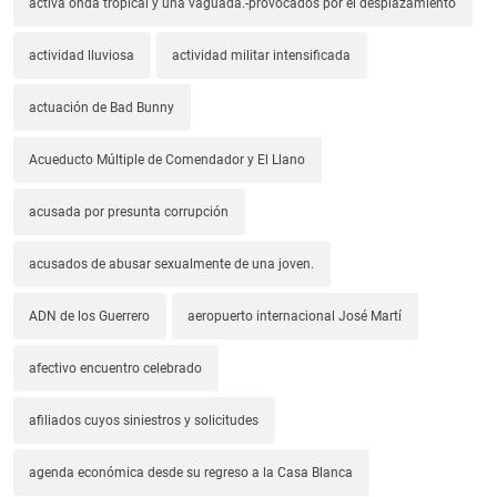
activa onda tropical y una vaguada.-provocados por el desplazamiento
actividad lluviosa
actividad militar intensificada
actuación de Bad Bunny
Acueducto Múltiple de Comendador y El Llano
acusada por presunta corrupción
acusados de abusar sexualmente de una joven.
ADN de los Guerrero
aeropuerto internacional José Martí
afectivo encuentro celebrado
afiliados cuyos siniestros y solicitudes
agenda económica desde su regreso a la Casa Blanca