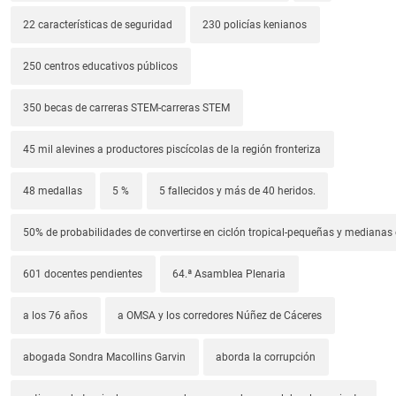
22 características de seguridad
230 policías kenianos
250 centros educativos públicos
350 becas de carreras STEM-carreras STEM
45 mil alevines a productores piscícolas de la región fronteriza
48 medallas
5 %
5 fallecidos y más de 40 heridos.
50% de probabilidades de convertirse en ciclón tropical-pequeñas y median
601 docentes pendientes
64.ª Asamblea Plenaria
a los 76 años
a OMSA y los corredores Núñez de Cáceres
abogada Sondra Macollins Garvin
aborda la corrupción