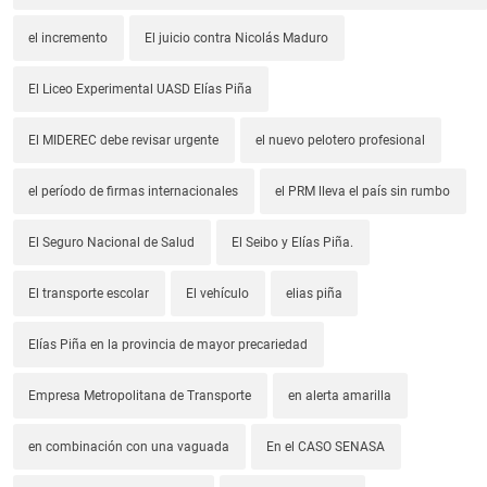
el incremento
El juicio contra Nicolás Maduro
El Liceo Experimental UASD Elías Piña
El MIDEREC debe revisar urgente
el nuevo pelotero profesional
el período de firmas internacionales
el PRM lleva el país sin rumbo
El Seguro Nacional de Salud
El Seibo y Elías Piña.
El transporte escolar
El vehículo
elias piña
Elías Piña en la provincia de mayor precariedad
Empresa Metropolitana de Transporte
en alerta amarilla
en combinación con una vaguada
En el CASO SENASA