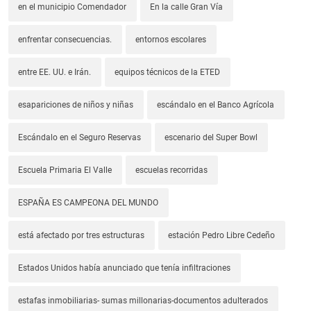
en el municipio Comendador
En la calle Gran Vía
enfrentar consecuencias.
entornos escolares
entre EE. UU. e Irán.
equipos técnicos de la ETED
esapariciones de niños y niñas
escándalo en el Banco Agrícola
Escándalo en el Seguro Reservas
escenario del Super Bowl
Escuela Primaria El Valle
escuelas recorridas
ESPAÑA ES CAMPEONA DEL MUNDO
está afectado por tres estructuras
estación Pedro Libre Cedeño
Estados Unidos había anunciado que tenía infiltraciones
estafas inmobiliarias- sumas millonarias-documentos adulterados