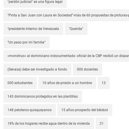
"perdón judicial" es una figura legal
“Pinta a San Juan con Laura en Sociedad”-más de 60 propuestas de pinturas-p
“presidente interino de Venezuela
"Querida"
“Un paso por mi familia”
«monstruo» al dominicano indocumentado- oficial de la CBP recibió un dispa
(Senasa) debe ser investigado a fondo
000 docentes
000 estudiantes
10 años de prisión a un hombre
13
143 dominicanos protegidos en las plantillas
148 peloteros quisqueyanos
15 años prospecto del béisbol
18% de los hogares recibe agua dentro de la vivienda
21