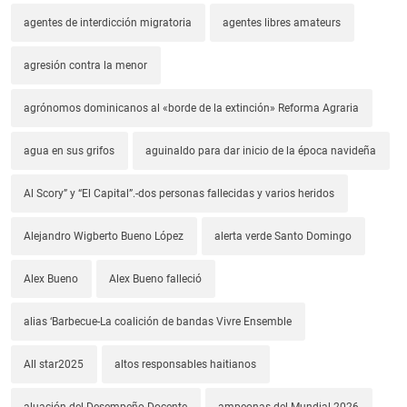
agentes de interdicción migratoria
agentes libres amateurs
agresión contra la menor
agrónomos dominicanos al «borde de la extinción» Reforma Agraria
agua en sus grifos
aguinaldo para dar inicio de la época navideña
Al Scory” y “El Capital”.-dos personas fallecidas y varios heridos
Alejandro Wigberto Bueno López
alerta verde Santo Domingo
Alex Bueno
Alex Bueno falleció
alias ‘Barbecue-La coalición de bandas Vivre Ensemble
All star2025
altos responsables haitianos
aluación del Desempeño Docente
ampeonas del Mundial 2026