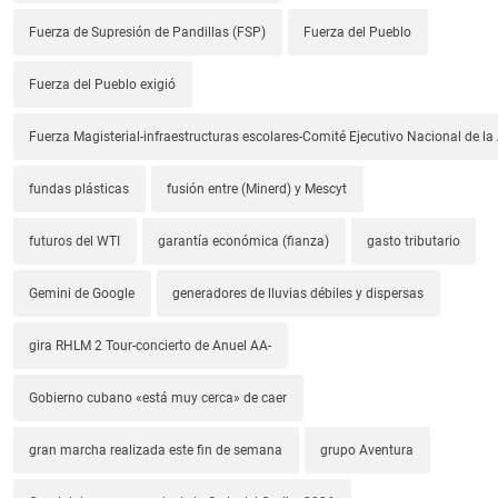
Fuerza de Supresión de Pandillas (FSP)
Fuerza del Pueblo
Fuerza del Pueblo exigió
Fuerza Magisterial-infraestructuras escolares-Comité Ejecutivo Nacional de l
fundas plásticas
fusión entre (Minerd) y Mescyt
futuros del WTI
garantía económica (fianza)
gasto tributario
Gemini de Google
generadores de lluvias débiles y dispersas
gira RHLM 2 Tour-concierto de Anuel AA-
Gobierno cubano «está muy cerca» de caer
gran marcha realizada este fin de semana
grupo Aventura