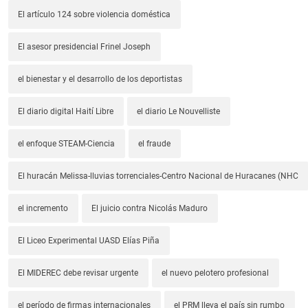
El artículo 124 sobre violencia doméstica
El asesor presidencial Frinel Joseph
el bienestar y el desarrollo de los deportistas
El diario digital Haití Libre
el diario Le Nouvelliste
el enfoque STEAM-Ciencia
el fraude
El huracán Melissa-lluvias torrenciales-Centro Nacional de Huracanes (NHC
el incremento
El juicio contra Nicolás Maduro
El Liceo Experimental UASD Elías Piña
El MIDEREC debe revisar urgente
el nuevo pelotero profesional
el período de firmas internacionales
el PRM lleva el país sin rumbo