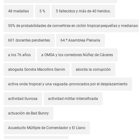
48 medallas
5 %
5 fallecidos y más de 40 heridos.
50% de probabilidades de convertirse en ciclón tropical-pequeñas y median
601 docentes pendientes
64.ª Asamblea Plenaria
a los 76 años
a OMSA y los corredores Núñez de Cáceres
abogada Sondra Macollins Garvin
aborda la corrupción
activa onda tropical y una vaguada.-provocados por el desplazamiento
actividad lluviosa
actividad militar intensificada
actuación de Bad Bunny
Acueducto Múltiple de Comendador y El Llano