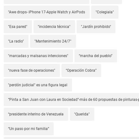
"Awe drops- iPhone 17-Apple Watch y AirPods
"Colegiala"
"Esa pared"
"incidencia técnica"
"Jardín prohibido"
"La radio"
"Mantenimiento 24/7"
"marcadas y malsanas intenciones"
“marcha del pueblo”
"nueva fase de operaciones"
“Operación Cobra”
"perdón judicial" es una figura legal
“Pinta a San Juan con Laura en Sociedad”-más de 60 propuestas de pinturas-p
“presidente interino de Venezuela
"Querida"
“Un paso por mi familia”