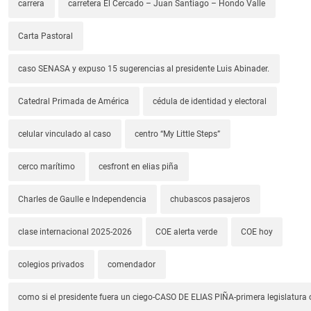
carrera
carretera El Cercado – Juan Santiago – Hondo Valle
Carta Pastoral
caso SENASA y expuso 15 sugerencias al presidente Luis Abinader.
Catedral Primada de América
cédula de identidad y electoral
celular vinculado al caso
centro “My Little Steps”
cerco marítimo
cesfront en elias piña
Charles de Gaulle e Independencia
chubascos pasajeros
clase internacional 2025-2026
COE alerta verde
COE hoy
colegios privados
comendador
como si el presidente fuera un ciego-CASO DE ELIAS PIÑA-primera legislatura 