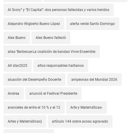
Al Scory” y “El Capital”.-dos personas fallecidas y varios heridos
Alejandro Wigberto Bueno López
alerta verde Santo Domingo
Alex Bueno
Alex Bueno falleció
alias ‘Barbecue-La coalición de bandas Vivre Ensemble
All star2025
altos responsables haitianos
aluación del Desempeño Docente
ampeonas del Mundial 2026
Andrea
anunció el Festival Presidente
aranceles de entre el 10 % y el 12
Arte y Matemáticas-
Artes y Matemáticas)
artículo 144 sobre acoso agravado