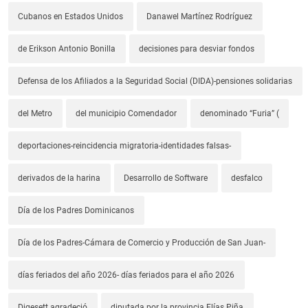
Cubanos en Estados Unidos
Danawel Martínez Rodríguez
de Erikson Antonio Bonilla
decisiones para desviar fondos
Defensa de los Afiliados a la Seguridad Social (DIDA)-pensiones solidarias
del Metro
del municipio Comendador
denominado “Furia” (
deportaciones-reincidencia migratoria-identidades falsas-
derivados de la harina
Desarrollo de Software
desfalco
Día de los Padres Dominicanos
Día de los Padres-Cámara de Comercio y Producción de San Juan-
días feriados del año 2026- días feriados para el año 2026
Digesett agradeció
diputada por la provincia Elías Piña