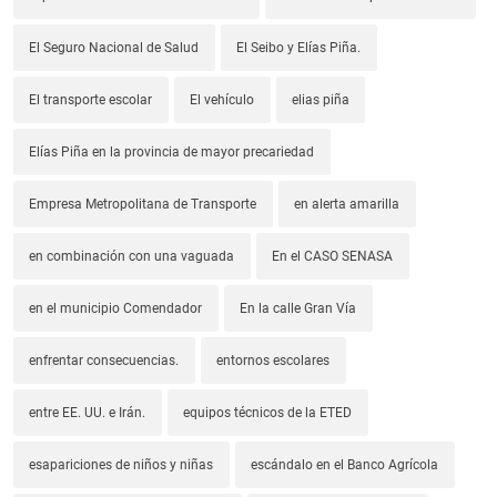
El Seguro Nacional de Salud
El Seibo y Elías Piña.
El transporte escolar
El vehículo
elias piña
Elías Piña en la provincia de mayor precariedad
Empresa Metropolitana de Transporte
en alerta amarilla
en combinación con una vaguada
En el CASO SENASA
en el municipio Comendador
En la calle Gran Vía
enfrentar consecuencias.
entornos escolares
entre EE. UU. e Irán.
equipos técnicos de la ETED
esapariciones de niños y niñas
escándalo en el Banco Agrícola