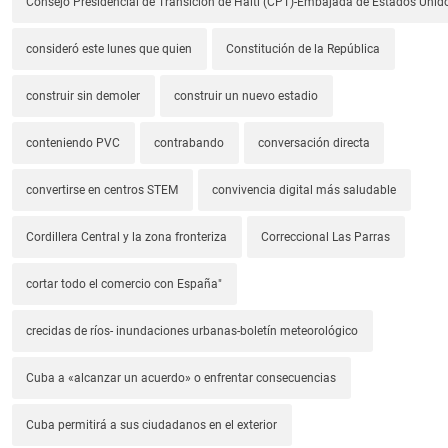
Consejo Presidencial de Transición de Haití (CPT)-Embajada de Estados Unido
consideró este lunes que quien
Constitución de la República
construir sin demoler
construir un nuevo estadio
conteniendo PVC
contrabando
conversación directa
convertirse en centros STEM
convivencia digital más saludable
Cordillera Central y la zona fronteriza
Correccional Las Parras
cortar todo el comercio con España"
crecidas de ríos- inundaciones urbanas-boletín meteorológico
Cuba a «alcanzar un acuerdo» o enfrentar consecuencias
Cuba permitirá a sus ciudadanos en el exterior