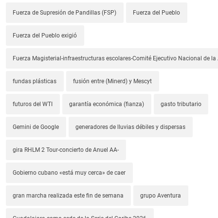
Fuerza de Supresión de Pandillas (FSP)
Fuerza del Pueblo
Fuerza del Pueblo exigió
Fuerza Magisterial-infraestructuras escolares-Comité Ejecutivo Nacional de l
fundas plásticas
fusión entre (Minerd) y Mescyt
futuros del WTI
garantía económica (fianza)
gasto tributario
Gemini de Google
generadores de lluvias débiles y dispersas
gira RHLM 2 Tour-concierto de Anuel AA-
Gobierno cubano «está muy cerca» de caer
gran marcha realizada este fin de semana
grupo Aventura