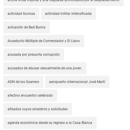
activa onda tropical y una vaguada.-provocados por el desplazamiento
actividad lluviosa
actividad militar intensificada
actuación de Bad Bunny
Acueducto Múltiple de Comendador y El Llano
acusada por presunta corrupción
acusados de abusar sexualmente de una joven.
ADN de los Guerrero
aeropuerto internacional José Martí
afectivo encuentro celebrado
afiliados cuyos siniestros y solicitudes
agenda económica desde su regreso a la Casa Blanca