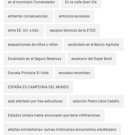
en el municipio Comendador
En la calle Gran Vía
enfrentar consecuencias.
entornos escolares
entre EE. UU. e Irán.
equipos técnicos de la ETED
esapariciones de niños y niñas
escándalo en el Banco Agrícola
Escándalo en el Seguro Reservas
escenario del Super Bowl
Escuela Primaria El Valle
escuelas recorridas
ESPAÑA ES CAMPEONA DEL MUNDO
está afectado por tres estructuras
estación Pedro Libre Cedeño
Estados Unidos había anunciado que tenía infiltraciones
estafas inmobiliarias- sumas millonarias-documentos adulterados