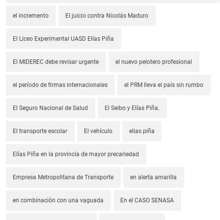
el incremento
El juicio contra Nicolás Maduro
El Liceo Experimental UASD Elías Piña
El MIDEREC debe revisar urgente
el nuevo pelotero profesional
el período de firmas internacionales
el PRM lleva el país sin rumbo
El Seguro Nacional de Salud
El Seibo y Elías Piña.
El transporte escolar
El vehículo
elias piña
Elías Piña en la provincia de mayor precariedad
Empresa Metropolitana de Transporte
en alerta amarilla
en combinación con una vaguada
En el CASO SENASA