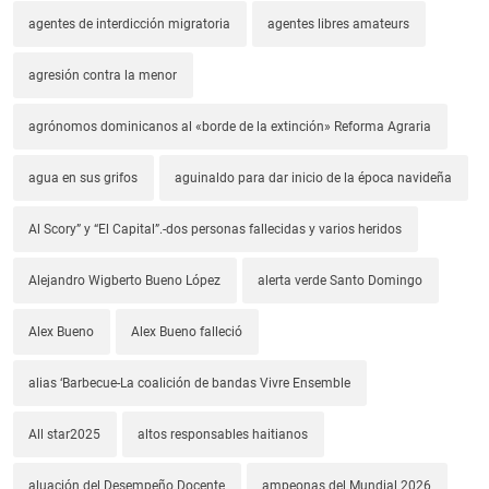
agentes de interdicción migratoria
agentes libres amateurs
agresión contra la menor
agrónomos dominicanos al «borde de la extinción» Reforma Agraria
agua en sus grifos
aguinaldo para dar inicio de la época navideña
Al Scory” y “El Capital”.-dos personas fallecidas y varios heridos
Alejandro Wigberto Bueno López
alerta verde Santo Domingo
Alex Bueno
Alex Bueno falleció
alias ‘Barbecue-La coalición de bandas Vivre Ensemble
All star2025
altos responsables haitianos
aluación del Desempeño Docente
ampeonas del Mundial 2026