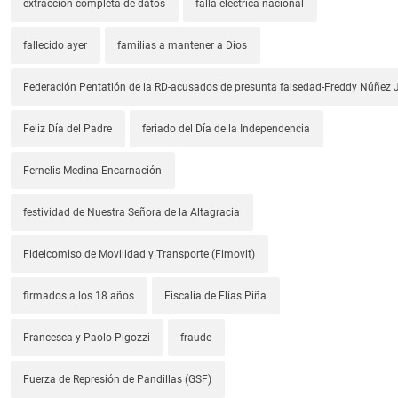
extracción completa de datos
falla eléctrica nacional
fallecido ayer
familias a mantener a Dios
Federación Pentatlón de la RD-acusados de presunta falsedad-Freddy Núñez J
Feliz Día del Padre
feriado del Día de la Independencia
Fernelis Medina Encarnación
festividad de Nuestra Señora de la Altagracia
Fideicomiso de Movilidad y Transporte (Fimovit)
firmados a los 18 años
Fiscalia de Elías Piña
Francesca y Paolo Pigozzi
fraude
Fuerza de Represión de Pandillas (GSF)