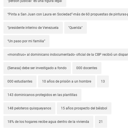
"perdón judicial" es una figura legal
“Pinta a San Juan con Laura en Sociedad”-más de 60 propuestas de pinturas-p
“presidente interino de Venezuela
"Querida"
“Un paso por mi familia”
«monstruo» al dominicano indocumentado- oficial de la CBP recibió un dispa
(Senasa) debe ser investigado a fondo
000 docentes
000 estudiantes
10 años de prisión a un hombre
13
143 dominicanos protegidos en las plantillas
148 peloteros quisqueyanos
15 años prospecto del béisbol
18% de los hogares recibe agua dentro de la vivienda
21