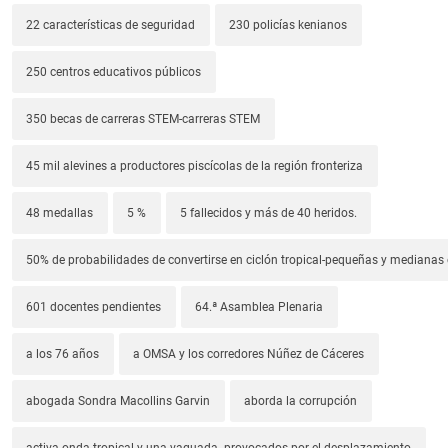
22 características de seguridad
230 policías kenianos
250 centros educativos públicos
350 becas de carreras STEM-carreras STEM
45 mil alevines a productores piscícolas de la región fronteriza
48 medallas
5 %
5 fallecidos y más de 40 heridos.
50% de probabilidades de convertirse en ciclón tropical-pequeñas y median
601 docentes pendientes
64.ª Asamblea Plenaria
a los 76 años
a OMSA y los corredores Núñez de Cáceres
abogada Sondra Macollins Garvin
aborda la corrupción