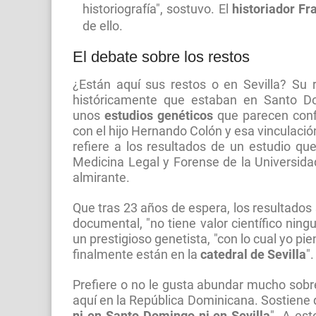
historiografía", sostuvo. El
historiador F
de ello.
El debate sobre los restos
¿Están aquí sus restos o en Sevilla? Su 
históricamente que estaban en Santo D
unos
estudios genéticos
que parecen confi
con el hijo Hernando Colón y esa vinculación
refiere a los resultados de un estudio q
Medicina Legal y Forense de la Universida
almirante.
Que tras 23 años de espera, los resultados 
documental, "no tiene valor científico nin
un prestigioso genetista, "con lo cual yo pi
finalmente están en la
catedral de Sevilla
".
Prefiere o no le gusta abundar mucho sobr
aquí en la República Dominicana. Sostiene 
ni en Santo Domingo ni en Sevilla
". A es