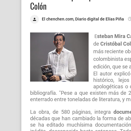
Colón
El chenchen.com, Diario digital de Elías Piña
steban Mira C
E
de
Cristóbal Co
más reciente obr
colombinista esp
edición, que se a
El autor explic
histórico, lej
apologéticas o
bibliografía. "Pese a que existen más de
enterrado entre toneladas de literatura, y m
La obra, de 580 páginas, integra
docume
décadas que han cambiado la forma de ab
se ha editado muchísima documentación 