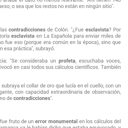
eso; o sea que los restos no están en ningún sitio".
 las
contradicciones
de Colón. "¿Fue
esclavista
? Por
toría
esclavista
en La Española para enviar miles de
 no fue eso (porque era común en la época), sino que
on esa práctica", subrayó.
ncia: "Se consideraba un
profeta
, escuchaba voces,
ivocó en casi todos sus cálculos científicos. También
ubraya el collar de oro que lucía en el cuello, con un
gante, con capacidad extraordinaria de observación,
eno de
contradicciones
".
 fue fruto de un
error monumental
en los cálculos del
alamanca ya le habían dicho que estaba equivocado, y