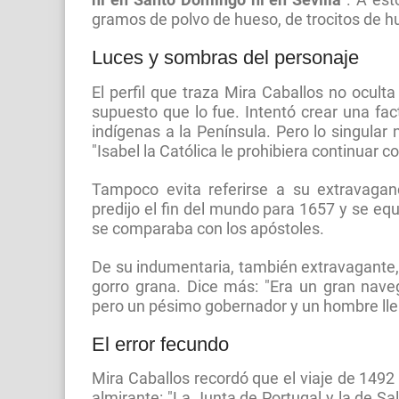
gramos de polvo de hueso, de trocitos de hu
Luces y sombras del personaje
El perfil que traza Mira Caballos no oculta
supuesto que lo fue. Intentó crear una fac
indígenas a la Península. Pero lo singular
"Isabel la Católica le prohibiera continuar c
Tampoco evita referirse a su extravaga
predijo el fin del mundo para 1657 y se equ
se comparaba con los apóstoles.
De su indumentaria, también extravagante, s
gorro grana. Dice más: "Era un gran nave
pero un pésimo gobernador y un hombre ll
El error fecundo
Mira Caballos recordó que el viaje de 1492
almirante: "La Junta de Portugal y la de S