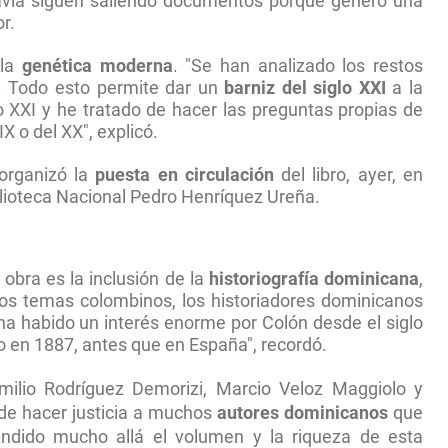
davía siguen saliendo documentos porque generó una
r.
 la
genética moderna
. "Se han analizado los restos
. Todo esto permite dar un
barniz del siglo XXI
a la
lo XXI y he tratado de hacer las preguntas propias de
IX o del XX", explicó.
rganizó la
puesta en circulación
del libro, ayer, en
iblioteca Nacional Pedro Henríquez Ureña.
 obra es la inclusión de la
historiografía dominicana
,
os temas colombinos, los historiadores dominicanos
ha habido un interés enorme por Colón desde el siglo
 en 1887, antes que en España", recordó.
milio Rodríguez Demorizi, Marcio Veloz Maggiolo y
 de hacer justicia a muchos
autores dominicanos
que
ndido mucho allá el volumen y la riqueza de esta