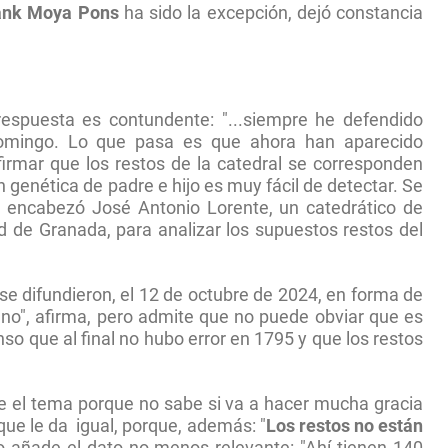
rank Moya Pons
ha sido la excepción, dejó constancia
respuesta es contundente: "...siempre he defendido
omingo. Lo que pasa es que ahora han aparecido
rmar que los restos de la catedral se corresponden
 genética de padre e hijo es muy fácil de detectar. Se
ue encabezó José Antonio Lorente, un catedrático de
d de Granada, para analizar los supuestos restos del
se difundieron, el 12 de octubre de 2024, en forma de
guno", afirma, pero admite que no puede obviar que es
enso que al final no hubo error en 1795 y que los restos
e el tema porque no sabe si va a hacer mucha gracia
que le da igual, porque, además: "
Los restos no están
to añade el dato no menos relevante: "Ahí tienen 140