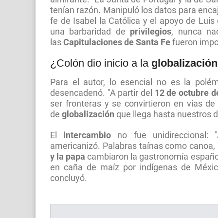
tenían razón. Manipuló los datos para encaja
fe de Isabel la Católica y el apoyo de Luis 
una barbaridad de
privilegios
, nunca na
las
Capitulaciones de Santa Fe
fueron impo
¿Colón dio inicio a la
globalización
Para el autor, lo esencial no es la pol
desencadenó. "A partir del
12 de octubre d
ser fronteras y se convirtieron en vías 
de
globalización
que llega hasta nuestros dí
El
intercambio
no fue unidireccional:
americanizó. Palabras taínas como canoa, 
y la papa
cambiaron la gastronomía españo
en caña de maíz por indígenas de México
concluyó.