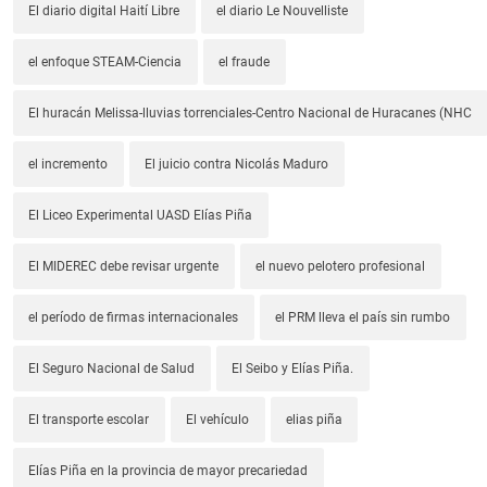
El diario digital Haití Libre
el diario Le Nouvelliste
el enfoque STEAM-Ciencia
el fraude
El huracán Melissa-lluvias torrenciales-Centro Nacional de Huracanes (NHC
el incremento
El juicio contra Nicolás Maduro
El Liceo Experimental UASD Elías Piña
El MIDEREC debe revisar urgente
el nuevo pelotero profesional
el período de firmas internacionales
el PRM lleva el país sin rumbo
El Seguro Nacional de Salud
El Seibo y Elías Piña.
El transporte escolar
El vehículo
elias piña
Elías Piña en la provincia de mayor precariedad