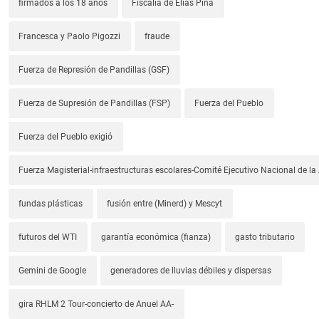
firmados a los 18 años
Fiscalia de Elías Piña
Francesca y Paolo Pigozzi
fraude
Fuerza de Represión de Pandillas (GSF)
Fuerza de Supresión de Pandillas (FSP)
Fuerza del Pueblo
Fuerza del Pueblo exigió
Fuerza Magisterial-infraestructuras escolares-Comité Ejecutivo Nacional de l
fundas plásticas
fusión entre (Minerd) y Mescyt
futuros del WTI
garantía económica (fianza)
gasto tributario
Gemini de Google
generadores de lluvias débiles y dispersas
gira RHLM 2 Tour-concierto de Anuel AA-