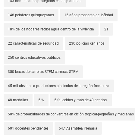
143 dominicanos protegidos en las plantillas
148 peloteros quisqueyanos
15 años prospecto del béisbol
18% de los hogares recibe agua dentro de la vivienda
21
22 características de seguridad
230 policías kenianos
250 centros educativos públicos
350 becas de carreras STEM-carreras STEM
45 mil alevines a productores piscícolas de la región fronteriza
48 medallas
5 %
5 fallecidos y más de 40 heridos.
50% de probabilidades de convertirse en ciclón tropical-pequeñas y median
601 docentes pendientes
64.ª Asamblea Plenaria