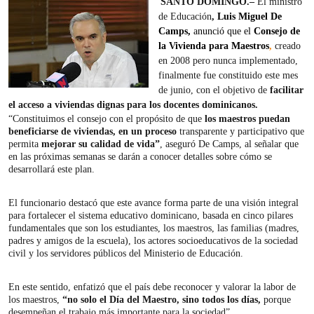
SANTO DOMINGO.–
El ministro
de Educación
,
Luis
Miguel De
Camps,
anunció que el
Consejo de
la Vivienda para Maestros
,
creado
en 2008 pero nunca implementado,
finalmente fue constituido este mes
de junio, con el objetivo de
facilitar
el acceso a viviendas dignas para los docentes dominicanos.
“Constituimos el consejo con el propósito de que
los maestros puedan
beneficiarse de viviendas, en un proceso
transparente y participativo que
permita
mejorar su calidad de vida”
, aseguró De Camps, al señalar que
en las próximas semanas se darán a conocer detalles sobre cómo se
desarrollará este plan.
El funcionario destacó que este avance forma parte de una visión integral
para fortalecer el sistema educativo dominicano, basada en cinco pilares
fundamentales que son los estudiantes, los maestros, las familias (madres,
padres y amigos de la escuela), los actores socioeducativos de la sociedad
civil y los servidores públicos del Ministerio de Educación.
En este sentido, enfatizó que el país debe reconocer y valorar la labor de
los maestros,
“no solo el Día del Maestro, sino todos los días,
porque
desempeñan el trabajo más importante para la sociedad”.