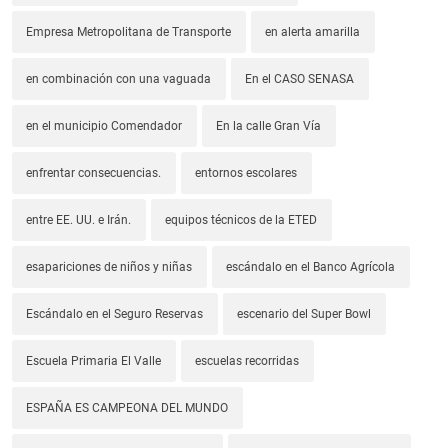
Empresa Metropolitana de Transporte
en alerta amarilla
en combinación con una vaguada
En el CASO SENASA
en el municipio Comendador
En la calle Gran Vía
enfrentar consecuencias.
entornos escolares
entre EE. UU. e Irán.
equipos técnicos de la ETED
esapariciones de niños y niñas
escándalo en el Banco Agrícola
Escándalo en el Seguro Reservas
escenario del Super Bowl
Escuela Primaria El Valle
escuelas recorridas
ESPAÑA ES CAMPEONA DEL MUNDO