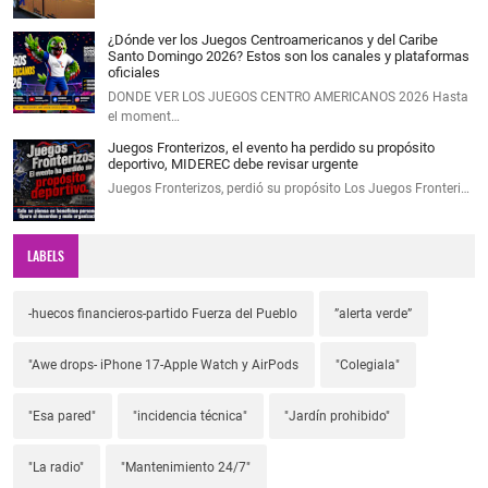
¿Dónde ver los Juegos Centroamericanos y del Caribe
Santo Domingo 2026? Estos son los canales y plataformas
oficiales
DONDE VER LOS JUEGOS CENTRO AMERICANOS 2026 Hasta
el moment…
Juegos Fronterizos, el evento ha perdido su propósito
deportivo, MIDEREC debe revisar urgente
Juegos Fronterizos, perdió su propósito Los Juegos Fronteri…
LABELS
-huecos financieros-partido Fuerza del Pueblo
”alerta verde”
"Awe drops- iPhone 17-Apple Watch y AirPods
"Colegiala"
"Esa pared"
"incidencia técnica"
"Jardín prohibido"
"La radio"
"Mantenimiento 24/7"