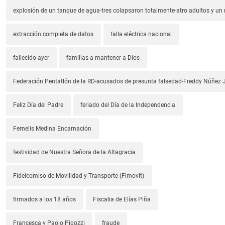
explosión de un tanque de agua-tres colapsaron totalmente-atro adultos y un
extracción completa de datos
falla eléctrica nacional
fallecido ayer
familias a mantener a Dios
Federación Pentatlón de la RD-acusados de presunta falsedad-Freddy Núñez J
Feliz Día del Padre
feriado del Día de la Independencia
Fernelis Medina Encarnación
festividad de Nuestra Señora de la Altagracia
Fideicomiso de Movilidad y Transporte (Fimovit)
firmados a los 18 años
Fiscalia de Elías Piña
Francesca y Paolo Pigozzi
fraude