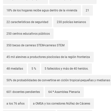
18% de los hogares recibe agua dentro de la vivienda
21
22 características de seguridad
230 policías kenianos
250 centros educativos públicos
350 becas de carreras STEM-carreras STEM
45 mil alevines a productores piscícolas de la región fronteriza
48 medallas
5 %
5 fallecidos y más de 40 heridos.
50% de probabilidades de convertirse en ciclón tropical-pequeñas y median
601 docentes pendientes
64.ª Asamblea Plenaria
a los 76 años
a OMSA y los corredores Núñez de Cáceres