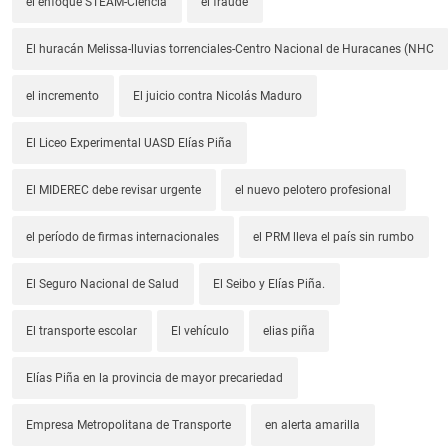
el enfoque STEAM-Ciencia
el fraude
El huracán Melissa-lluvias torrenciales-Centro Nacional de Huracanes (NHC
el incremento
El juicio contra Nicolás Maduro
El Liceo Experimental UASD Elías Piña
El MIDEREC debe revisar urgente
el nuevo pelotero profesional
el período de firmas internacionales
el PRM lleva el país sin rumbo
El Seguro Nacional de Salud
El Seibo y Elías Piña.
El transporte escolar
El vehículo
elias piña
Elías Piña en la provincia de mayor precariedad
Empresa Metropolitana de Transporte
en alerta amarilla