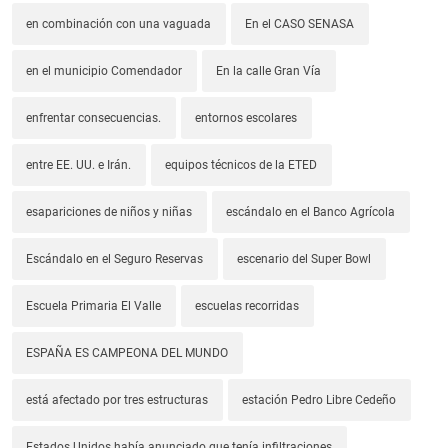
en combinación con una vaguada
En el CASO SENASA
en el municipio Comendador
En la calle Gran Vía
enfrentar consecuencias.
entornos escolares
entre EE. UU. e Irán.
equipos técnicos de la ETED
esapariciones de niños y niñas
escándalo en el Banco Agrícola
Escándalo en el Seguro Reservas
escenario del Super Bowl
Escuela Primaria El Valle
escuelas recorridas
ESPAÑA ES CAMPEONA DEL MUNDO
está afectado por tres estructuras
estación Pedro Libre Cedeño
Estados Unidos había anunciado que tenía infiltraciones