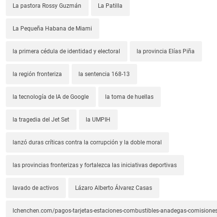
La pastora Rossy Guzmán
La Patilla
La Pequeña Habana de Miami
la primera cédula de identidad y electoral
la provincia Elías Piña
la región fronteriza
la sentencia 168-13
la tecnología de IA de Google
la toma de huellas
la tragedia del Jet Set
la UMPIH
lanzó duras críticas contra la corrupción y la doble moral
las provincias fronterizas y fortalezca las iniciativas deportivas
lavado de activos
Lázaro Alberto Álvarez Casas
lchenchen.com/pagos-tarjetas-estaciones-combustibles-anadegas-comisione