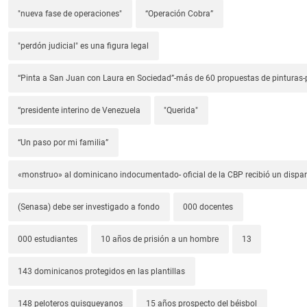
"nueva fase de operaciones"
“Operación Cobra”
"perdón judicial" es una figura legal
“Pinta a San Juan con Laura en Sociedad”-más de 60 propuestas de pinturas-p
“presidente interino de Venezuela
"Querida"
“Un paso por mi familia”
«monstruo» al dominicano indocumentado- oficial de la CBP recibió un dispa
(Senasa) debe ser investigado a fondo
000 docentes
000 estudiantes
10 años de prisión a un hombre
13
143 dominicanos protegidos en las plantillas
148 peloteros quisqueyanos
15 años prospecto del béisbol