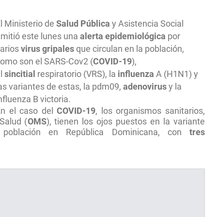
l Ministerio de
Salud Pública
y Asistencia Social
mitió este lunes una
alerta epidemiológica
por
arios
virus gripales
que circulan en la población,
omo son el SARS-Cov2 (
COVID-19
),
l
sincitial
respiratorio (VRS), la
influenza
A (H1N1) y
as variantes de estas, la pdm09,
adenovirus
y la
nfluenza B victoria.
En el caso del
COVID-19
, los organismos sanitarios,
Salud (
OMS
), tienen los ojos puestos en la variante
 población en República Dominicana, con
tres