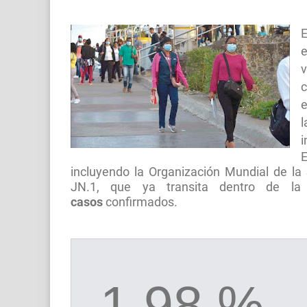
E
e
v
c
e
l
i
incluyendo la Organización Mundial de la 
JN.1, que ya transita dentro de la
casos
confirmados.
1.98 %