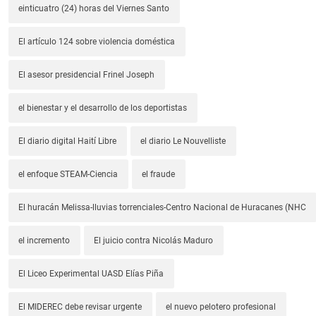
einticuatro (24) horas del Viernes Santo
El artículo 124 sobre violencia doméstica
El asesor presidencial Frinel Joseph
el bienestar y el desarrollo de los deportistas
El diario digital Haití Libre
el diario Le Nouvelliste
el enfoque STEAM-Ciencia
el fraude
El huracán Melissa-lluvias torrenciales-Centro Nacional de Huracanes (NHC
el incremento
El juicio contra Nicolás Maduro
El Liceo Experimental UASD Elías Piña
El MIDEREC debe revisar urgente
el nuevo pelotero profesional