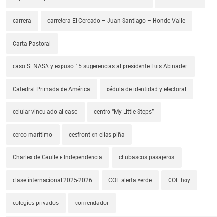
carrera
carretera El Cercado – Juan Santiago – Hondo Valle
Carta Pastoral
caso SENASA y expuso 15 sugerencias al presidente Luis Abinader.
Catedral Primada de América
cédula de identidad y electoral
celular vinculado al caso
centro “My Little Steps”
cerco marítimo
cesfront en elias piña
Charles de Gaulle e Independencia
chubascos pasajeros
clase internacional 2025-2026
COE alerta verde
COE hoy
colegios privados
comendador