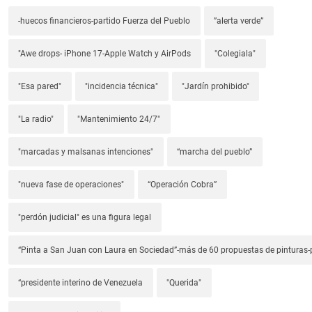
-huecos financieros-partido Fuerza del Pueblo
”alerta verde”
"Awe drops- iPhone 17-Apple Watch y AirPods
"Colegiala"
"Esa pared"
"incidencia técnica"
"Jardín prohibido"
"La radio"
"Mantenimiento 24/7"
"marcadas y malsanas intenciones"
“marcha del pueblo”
"nueva fase de operaciones"
“Operación Cobra”
"perdón judicial" es una figura legal
“Pinta a San Juan con Laura en Sociedad”-más de 60 propuestas de pinturas-p
“presidente interino de Venezuela
"Querida"