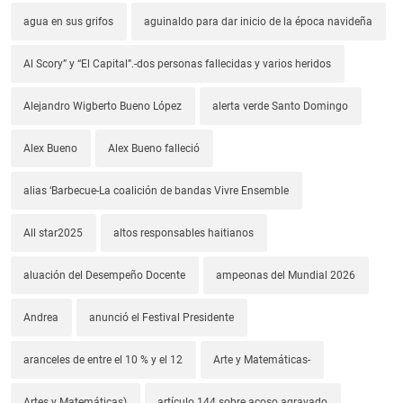
agua en sus grifos
aguinaldo para dar inicio de la época navideña
Al Scory” y “El Capital”.-dos personas fallecidas y varios heridos
Alejandro Wigberto Bueno López
alerta verde Santo Domingo
Alex Bueno
Alex Bueno falleció
alias ‘Barbecue-La coalición de bandas Vivre Ensemble
All star2025
altos responsables haitianos
aluación del Desempeño Docente
ampeonas del Mundial 2026
Andrea
anunció el Festival Presidente
aranceles de entre el 10 % y el 12
Arte y Matemáticas-
Artes y Matemáticas)
artículo 144 sobre acoso agravado