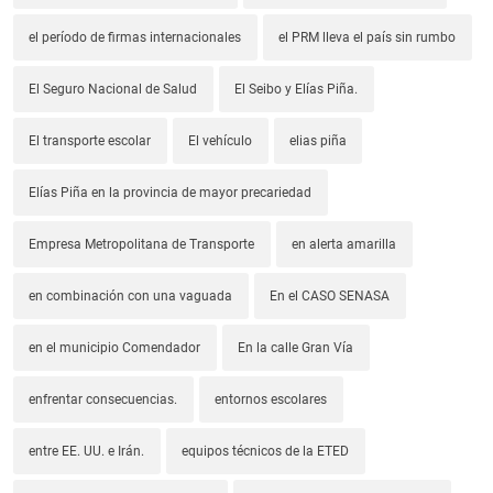
el período de firmas internacionales
el PRM lleva el país sin rumbo
El Seguro Nacional de Salud
El Seibo y Elías Piña.
El transporte escolar
El vehículo
elias piña
Elías Piña en la provincia de mayor precariedad
Empresa Metropolitana de Transporte
en alerta amarilla
en combinación con una vaguada
En el CASO SENASA
en el municipio Comendador
En la calle Gran Vía
enfrentar consecuencias.
entornos escolares
entre EE. UU. e Irán.
equipos técnicos de la ETED