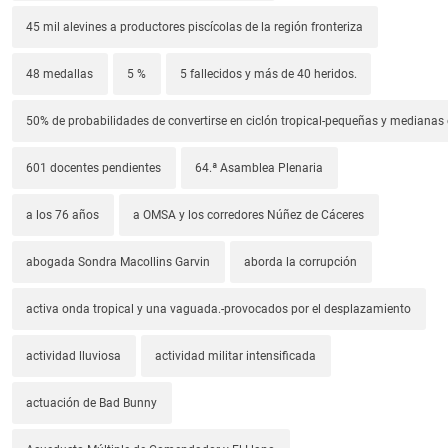
45 mil alevines a productores piscícolas de la región fronteriza
48 medallas
5 %
5 fallecidos y más de 40 heridos.
50% de probabilidades de convertirse en ciclón tropical-pequeñas y median
601 docentes pendientes
64.ª Asamblea Plenaria
a los 76 años
a OMSA y los corredores Núñez de Cáceres
abogada Sondra Macollins Garvin
aborda la corrupción
activa onda tropical y una vaguada.-provocados por el desplazamiento
actividad lluviosa
actividad militar intensificada
actuación de Bad Bunny