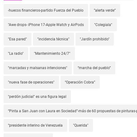
-huecos financieros-partido Fuerza del Pueblo
”alerta verde”
"Awe drops- iPhone 17-Apple Watch y AirPods
"Colegiala"
"Esa pared"
"incidencia técnica"
"Jardín prohibido"
"La radio"
"Mantenimiento 24/7"
"marcadas y malsanas intenciones"
“marcha del pueblo”
"nueva fase de operaciones"
“Operación Cobra”
"perdón judicial" es una figura legal
“Pinta a San Juan con Laura en Sociedad”-más de 60 propuestas de pinturas-p
“presidente interino de Venezuela
"Querida"