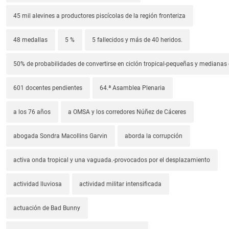
45 mil alevines a productores piscícolas de la región fronteriza
48 medallas
5 %
5 fallecidos y más de 40 heridos.
50% de probabilidades de convertirse en ciclón tropical-pequeñas y median
601 docentes pendientes
64.ª Asamblea Plenaria
a los 76 años
a OMSA y los corredores Núñez de Cáceres
abogada Sondra Macollins Garvin
aborda la corrupción
activa onda tropical y una vaguada.-provocados por el desplazamiento
actividad lluviosa
actividad militar intensificada
actuación de Bad Bunny