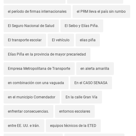
el período de firmas internacionales
el PRM lleva el país sin rumbo
El Seguro Nacional de Salud
El Seibo y Elías Piña.
El transporte escolar
El vehículo
elias piña
Elías Piña en la provincia de mayor precariedad
Empresa Metropolitana de Transporte
en alerta amarilla
en combinación con una vaguada
En el CASO SENASA
en el municipio Comendador
En la calle Gran Vía
enfrentar consecuencias.
entornos escolares
entre EE. UU. e Irán.
equipos técnicos de la ETED