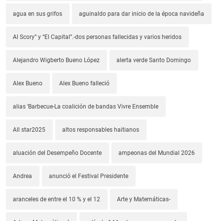
agua en sus grifos
aguinaldo para dar inicio de la época navideña
Al Scory” y “El Capital”.-dos personas fallecidas y varios heridos
Alejandro Wigberto Bueno López
alerta verde Santo Domingo
Alex Bueno
Alex Bueno falleció
alias ‘Barbecue-La coalición de bandas Vivre Ensemble
All star2025
altos responsables haitianos
aluación del Desempeño Docente
ampeonas del Mundial 2026
Andrea
anunció el Festival Presidente
aranceles de entre el 10 % y el 12
Arte y Matemáticas-