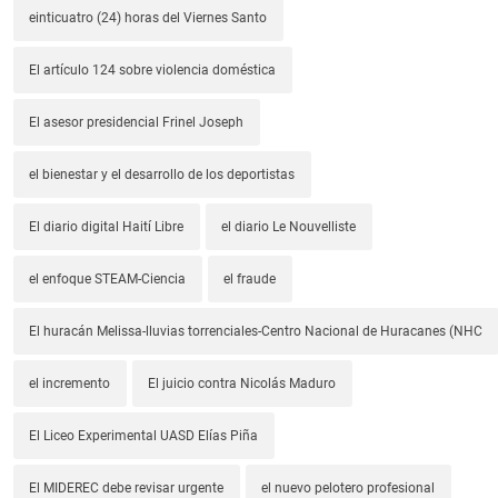
einticuatro (24) horas del Viernes Santo
El artículo 124 sobre violencia doméstica
El asesor presidencial Frinel Joseph
el bienestar y el desarrollo de los deportistas
El diario digital Haití Libre
el diario Le Nouvelliste
el enfoque STEAM-Ciencia
el fraude
El huracán Melissa-lluvias torrenciales-Centro Nacional de Huracanes (NHC
el incremento
El juicio contra Nicolás Maduro
El Liceo Experimental UASD Elías Piña
El MIDEREC debe revisar urgente
el nuevo pelotero profesional