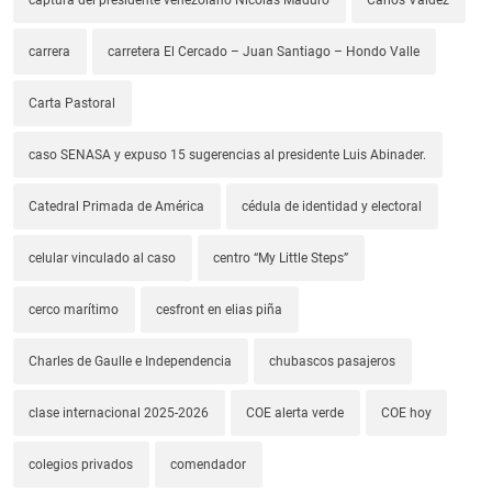
captura del presidente venezolano Nicolás Maduro
Carlos Valdez
carrera
carretera El Cercado – Juan Santiago – Hondo Valle
Carta Pastoral
caso SENASA y expuso 15 sugerencias al presidente Luis Abinader.
Catedral Primada de América
cédula de identidad y electoral
celular vinculado al caso
centro “My Little Steps”
cerco marítimo
cesfront en elias piña
Charles de Gaulle e Independencia
chubascos pasajeros
clase internacional 2025-2026
COE alerta verde
COE hoy
colegios privados
comendador