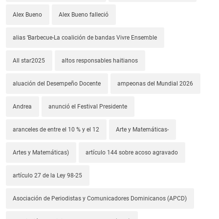
Alex Bueno
Alex Bueno falleció
alias ‘Barbecue-La coalición de bandas Vivre Ensemble
All star2025
altos responsables haitianos
aluación del Desempeño Docente
ampeonas del Mundial 2026
Andrea
anunció el Festival Presidente
aranceles de entre el 10 % y el 12
Arte y Matemáticas-
Artes y Matemáticas)
artículo 144 sobre acoso agravado
artículo 27 de la Ley 98-25
Asociación de Periodistas y Comunicadores Dominicanos (APCD)