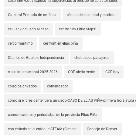
caso SENASA y expuso 15 sugerencias al presidente Luis Abinader.
Catedral Primada de América
cédula de identidad y electoral
celular vinculado al caso
centro “My Little Steps”
cerco marítimo
cesfront en elias piña
Charles de Gaulle e Independencia
chubascos pasajeros
clase internacional 2025-2026
COE alerta verde
COE hoy
colegios privados
comendador
como si el presidente fuera un ciego-CASO DE ELIAS PIÑA-primera legislatura 
comunicadores y periodistas de la provincia Elías Piña
con énfasis en el enfoque STEAM (Ciencia
Concejo de Denver