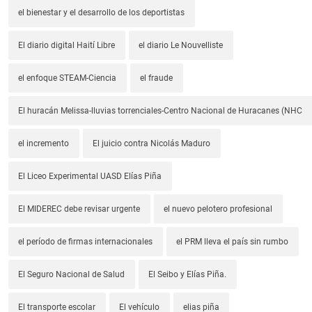
el bienestar y el desarrollo de los deportistas
El diario digital Haití Libre
el diario Le Nouvelliste
el enfoque STEAM-Ciencia
el fraude
El huracán Melissa-lluvias torrenciales-Centro Nacional de Huracanes (NHC
el incremento
El juicio contra Nicolás Maduro
El Liceo Experimental UASD Elías Piña
El MIDEREC debe revisar urgente
el nuevo pelotero profesional
el período de firmas internacionales
el PRM lleva el país sin rumbo
El Seguro Nacional de Salud
El Seibo y Elías Piña.
El transporte escolar
El vehículo
elias piña