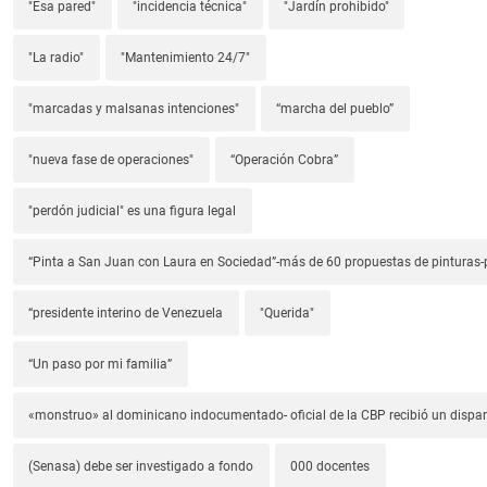
"Esa pared"
"incidencia técnica"
"Jardín prohibido"
"La radio"
"Mantenimiento 24/7"
"marcadas y malsanas intenciones"
“marcha del pueblo”
"nueva fase de operaciones"
“Operación Cobra”
"perdón judicial" es una figura legal
“Pinta a San Juan con Laura en Sociedad”-más de 60 propuestas de pinturas-p
“presidente interino de Venezuela
"Querida"
“Un paso por mi familia”
«monstruo» al dominicano indocumentado- oficial de la CBP recibió un dispa
(Senasa) debe ser investigado a fondo
000 docentes