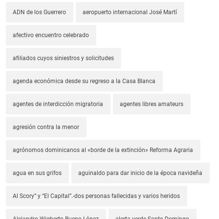
ADN de los Guerrero
aeropuerto internacional José Martí
afectivo encuentro celebrado
afiliados cuyos siniestros y solicitudes
agenda económica desde su regreso a la Casa Blanca
agentes de interdicción migratoria
agentes libres amateurs
agresión contra la menor
agrónomos dominicanos al «borde de la extinción» Reforma Agraria
agua en sus grifos
aguinaldo para dar inicio de la época navideña
Al Scory” y “El Capital”.-dos personas fallecidas y varios heridos
Alejandro Wigberto Bueno López
alerta verde Santo Domingo