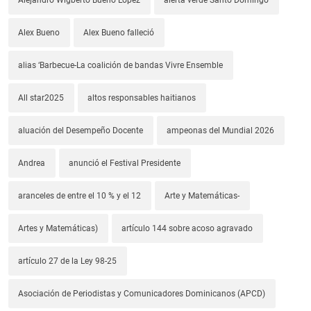
Alex Bueno
Alex Bueno falleció
alias ‘Barbecue-La coalición de bandas Vivre Ensemble
All star2025
altos responsables haitianos
aluación del Desempeño Docente
ampeonas del Mundial 2026
Andrea
anunció el Festival Presidente
aranceles de entre el 10 % y el 12
Arte y Matemáticas-
Artes y Matemáticas)
artículo 144 sobre acoso agravado
artículo 27 de la Ley 98-25
Asociación de Periodistas y Comunicadores Dominicanos (APCD)