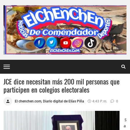
JCE dice necesitan más 200 mil personas que
participen en colegios electorales
El chenchen.com, Diario digital de Elías Piña
4:43 P. M.
0
S
a