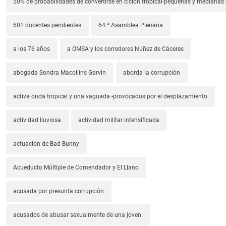
50% de probabilidades de convertirse en ciclón tropical-pequeñas y median
601 docentes pendientes
64.ª Asamblea Plenaria
a los 76 años
a OMSA y los corredores Núñez de Cáceres
abogada Sondra Macollins Garvin
aborda la corrupción
activa onda tropical y una vaguada.-provocados por el desplazamiento
actividad lluviosa
actividad militar intensificada
actuación de Bad Bunny
Acueducto Múltiple de Comendador y El Llano
acusada por presunta corrupción
acusados de abusar sexualmente de una joven.