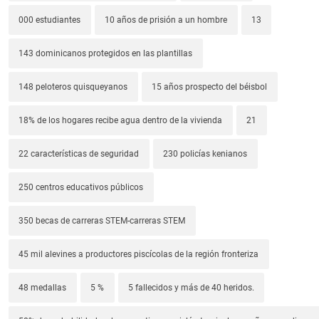
000 estudiantes
10 años de prisión a un hombre
13
143 dominicanos protegidos en las plantillas
148 peloteros quisqueyanos
15 años prospecto del béisbol
18% de los hogares recibe agua dentro de la vivienda
21
22 características de seguridad
230 policías kenianos
250 centros educativos públicos
350 becas de carreras STEM-carreras STEM
45 mil alevines a productores piscícolas de la región fronteriza
48 medallas
5 %
5 fallecidos y más de 40 heridos.