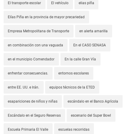
El transporte escolar
El vehículo
elias piña
Elías Piña en la provincia de mayor precariedad
Empresa Metropolitana de Transporte
en alerta amarilla
en combinación con una vaguada
En el CASO SENASA
en el municipio Comendador
En la calle Gran Vía
enfrentar consecuencias.
entornos escolares
entre EE. UU. e Irán.
equipos técnicos de la ETED
esapariciones de niños y niñas
escándalo en el Banco Agrícola
Escándalo en el Seguro Reservas
escenario del Super Bowl
Escuela Primaria El Valle
escuelas recorridas