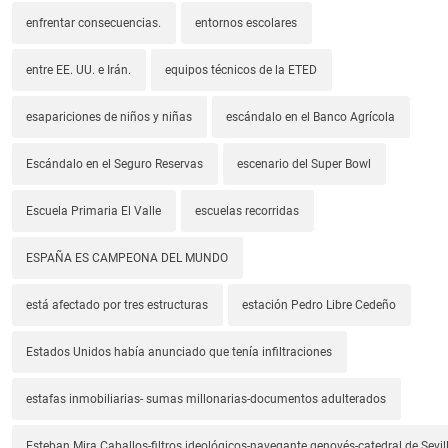
enfrentar consecuencias.
entornos escolares
entre EE. UU. e Irán.
equipos técnicos de la ETED
esapariciones de niños y niñas
escándalo en el Banco Agrícola
Escándalo en el Seguro Reservas
escenario del Super Bowl
Escuela Primaria El Valle
escuelas recorridas
ESPAÑA ES CAMPEONA DEL MUNDO
está afectado por tres estructuras
estación Pedro Libre Cedeño
Estados Unidos había anunciado que tenía infiltraciones
estafas inmobiliarias- sumas millonarias-documentos adulterados
Esteban Mira Caballos-filtros ideológicos-navegante genovés-catedral de Sevil