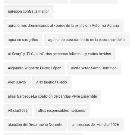
agresión contra la menor
agrónomos dominicanos al «borde de la extinción» Reforma Agraria
agua en sus grifos
aguinaldo para dar inicio de la época navideña
Al Scory” y “El Capital”.-dos personas fallecidas y varios heridos
Alejandro Wigberto Bueno López
alerta verde Santo Domingo
Alex Bueno
Alex Bueno falleció
alias ‘Barbecue-La coalición de bandas Vivre Ensemble
All star2025
altos responsables haitianos
aluación del Desempeño Docente
ampeonas del Mundial 2026