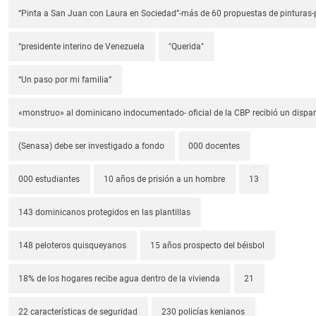
“Pinta a San Juan con Laura en Sociedad”-más de 60 propuestas de pinturas-p
“presidente interino de Venezuela
"Querida"
“Un paso por mi familia”
«monstruo» al dominicano indocumentado- oficial de la CBP recibió un dispa
(Senasa) debe ser investigado a fondo
000 docentes
000 estudiantes
10 años de prisión a un hombre
13
143 dominicanos protegidos en las plantillas
148 peloteros quisqueyanos
15 años prospecto del béisbol
18% de los hogares recibe agua dentro de la vivienda
21
22 características de seguridad
230 policías kenianos