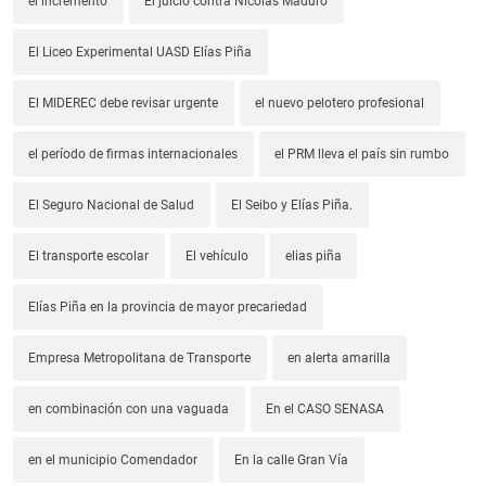
el incremento
El juicio contra Nicolás Maduro
El Liceo Experimental UASD Elías Piña
El MIDEREC debe revisar urgente
el nuevo pelotero profesional
el período de firmas internacionales
el PRM lleva el país sin rumbo
El Seguro Nacional de Salud
El Seibo y Elías Piña.
El transporte escolar
El vehículo
elias piña
Elías Piña en la provincia de mayor precariedad
Empresa Metropolitana de Transporte
en alerta amarilla
en combinación con una vaguada
En el CASO SENASA
en el municipio Comendador
En la calle Gran Vía