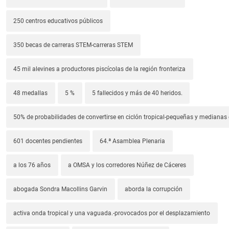
250 centros educativos públicos
350 becas de carreras STEM-carreras STEM
45 mil alevines a productores piscícolas de la región fronteriza
48 medallas
5 %
5 fallecidos y más de 40 heridos.
50% de probabilidades de convertirse en ciclón tropical-pequeñas y median
601 docentes pendientes
64.ª Asamblea Plenaria
a los 76 años
a OMSA y los corredores Núñez de Cáceres
abogada Sondra Macollins Garvin
aborda la corrupción
activa onda tropical y una vaguada.-provocados por el desplazamiento