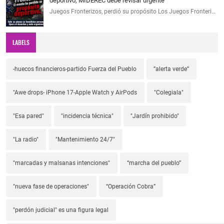
deportivo, MIDEREC debe revisar urgente
Juegos Fronterizos, perdió su propósito Los Juegos Fronteri…
LABELS
-huecos financieros-partido Fuerza del Pueblo
”alerta verde”
"Awe drops- iPhone 17-Apple Watch y AirPods
"Colegiala"
"Esa pared"
"incidencia técnica"
"Jardín prohibido"
"La radio"
"Mantenimiento 24/7"
"marcadas y malsanas intenciones"
“marcha del pueblo”
"nueva fase de operaciones"
“Operación Cobra”
"perdón judicial" es una figura legal