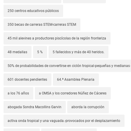
250 centros educativos públicos
350 becas de carreras STEM-carreras STEM
45 mil alevines a productores piscícolas de la región fronteriza
48 medallas
5 %
5 fallecidos y más de 40 heridos.
50% de probabilidades de convertirse en ciclón tropical-pequeñas y median
601 docentes pendientes
64.ª Asamblea Plenaria
a los 76 años
a OMSA y los corredores Núñez de Cáceres
abogada Sondra Macollins Garvin
aborda la corrupción
activa onda tropical y una vaguada.-provocados por el desplazamiento