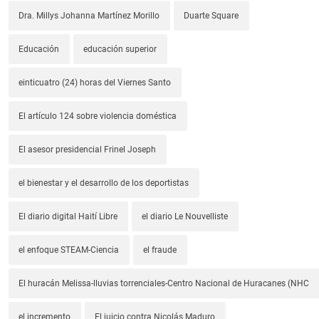
Dra. Millys Johanna Martínez Morillo
Duarte Square
Educación
educación superior
einticuatro (24) horas del Viernes Santo
El artículo 124 sobre violencia doméstica
El asesor presidencial Frinel Joseph
el bienestar y el desarrollo de los deportistas
El diario digital Haití Libre
el diario Le Nouvelliste
el enfoque STEAM-Ciencia
el fraude
El huracán Melissa-lluvias torrenciales-Centro Nacional de Huracanes (NHC
el incremento
El juicio contra Nicolás Maduro