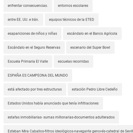
enfrentar consecuencias.
entornos escolares
entre EE. UU. e Irán.
equipos técnicos de la ETED
esapariciones de niños y niñas
escándalo en el Banco Agrícola
Escándalo en el Seguro Reservas
escenario del Super Bowl
Escuela Primaria El Valle
escuelas recorridas
ESPAÑA ES CAMPEONA DEL MUNDO
está afectado por tres estructuras
estación Pedro Libre Cedeño
Estados Unidos había anunciado que tenía infiltraciones
estafas inmobiliarias- sumas millonarias-documentos adulterados
Esteban Mira Caballos-filtros ideológicos-navegante genovés-catedral de Sevil