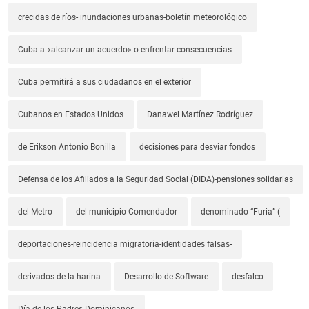
crecidas de ríos- inundaciones urbanas-boletín meteorológico
Cuba a «alcanzar un acuerdo» o enfrentar consecuencias
Cuba permitirá a sus ciudadanos en el exterior
Cubanos en Estados Unidos
Danawel Martínez Rodríguez
de Erikson Antonio Bonilla
decisiones para desviar fondos
Defensa de los Afiliados a la Seguridad Social (DIDA)-pensiones solidarias
del Metro
del municipio Comendador
denominado “Furia” (
deportaciones-reincidencia migratoria-identidades falsas-
derivados de la harina
Desarrollo de Software
desfalco
Día de los Padres Dominicanos