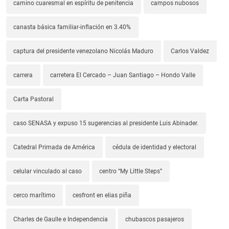
camino cuaresmal en espíritu de penitencia
campos nubosos
canasta básica familiar-inflación en 3.40%
captura del presidente venezolano Nicolás Maduro
Carlos Valdez
carrera
carretera El Cercado – Juan Santiago – Hondo Valle
Carta Pastoral
caso SENASA y expuso 15 sugerencias al presidente Luis Abinader.
Catedral Primada de América
cédula de identidad y electoral
celular vinculado al caso
centro “My Little Steps”
cerco marítimo
cesfront en elias piña
Charles de Gaulle e Independencia
chubascos pasajeros