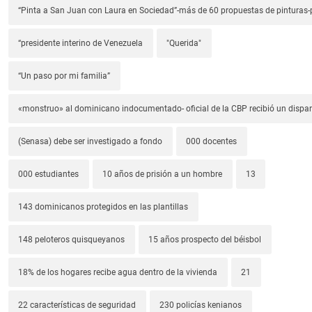
“Pinta a San Juan con Laura en Sociedad”-más de 60 propuestas de pinturas-p
“presidente interino de Venezuela
"Querida"
“Un paso por mi familia”
«monstruo» al dominicano indocumentado- oficial de la CBP recibió un dispa
(Senasa) debe ser investigado a fondo
000 docentes
000 estudiantes
10 años de prisión a un hombre
13
143 dominicanos protegidos en las plantillas
148 peloteros quisqueyanos
15 años prospecto del béisbol
18% de los hogares recibe agua dentro de la vivienda
21
22 características de seguridad
230 policías kenianos