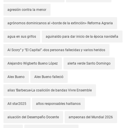
agresión contra la menor
agrónomos dominicanos al «borde de la extinción» Reforma Agraria
agua en sus grifos
aguinaldo para dar inicio de la época navideña
Al Scory” y “El Capital”.-dos personas fallecidas y varios heridos
Alejandro Wigberto Bueno López
alerta verde Santo Domingo
Alex Bueno
Alex Bueno falleció
alias ‘Barbecue-La coalición de bandas Vivre Ensemble
All star2025
altos responsables haitianos
aluación del Desempeño Docente
ampeonas del Mundial 2026