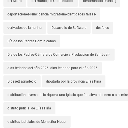
del Metro
del municipio Comendador
denominado “Furia” (
deportaciones-reincidencia migratoria-identidades falsas-
derivados de la harina
Desarrollo de Software
desfalco
Día de los Padres Dominicanos
Día de los Padres-Cámara de Comercio y Producción de San Juan-
días feriados del año 2026- días feriados para el año 2026
Digesett agradeció
diputada por la provincia Elías Piña
distribución diversa de la riqueza-una Iglesia que “no sirva al dinero o a sí mi
distrito judicial de Elías Piña
distritos judiciales de Monseñor Nouel