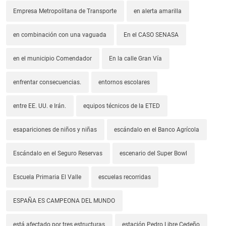
Empresa Metropolitana de Transporte
en alerta amarilla
en combinación con una vaguada
En el CASO SENASA
en el municipio Comendador
En la calle Gran Vía
enfrentar consecuencias.
entornos escolares
entre EE. UU. e Irán.
equipos técnicos de la ETED
esapariciones de niños y niñas
escándalo en el Banco Agrícola
Escándalo en el Seguro Reservas
escenario del Super Bowl
Escuela Primaria El Valle
escuelas recorridas
ESPAÑA ES CAMPEONA DEL MUNDO
está afectado por tres estructuras
estación Pedro Libre Cedeño