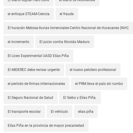
el enfoque STEAM-Ciencia
el fraude
El huracán Melissa-lluvias torrenciales-Centro Nacional de Huracanes (NHC
el incremento
El juicio contra Nicolás Maduro
El Liceo Experimental UASD Elías Piña
El MIDEREC debe revisar urgente
el nuevo pelotero profesional
el período de firmas internacionales
el PRM lleva el país sin rumbo
El Seguro Nacional de Salud
El Seibo y Elías Piña.
El transporte escolar
El vehículo
elias piña
Elías Piña en la provincia de mayor precariedad