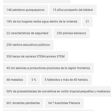
148 peloteros quisqueyanos
15 años prospecto del béisbol
18% de los hogares recibe agua dentro de la vivienda
21
22 características de seguridad
230 policías kenianos
250 centros educativos públicos
350 becas de carreras STEM-carreras STEM
45 mil alevines a productores piscícolas de la región fronteriza
48 medallas
5 %
5 fallecidos y más de 40 heridos.
50% de probabilidades de convertirse en ciclón tropical-pequeñas y median
601 docentes pendientes
64.ª Asamblea Plenaria