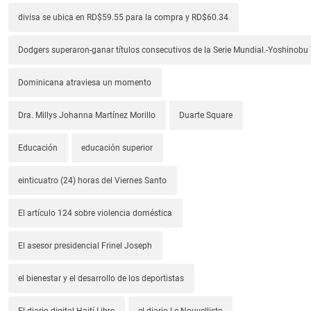
divisa se ubica en RD$59.55 para la compra y RD$60.34
Dodgers superaron-ganar títulos consecutivos de la Serie Mundial.-Yoshino
Dominicana atraviesa un momento
Dra. Millys Johanna Martínez Morillo
Duarte Square
Educación
educación superior
einticuatro (24) horas del Viernes Santo
El artículo 124 sobre violencia doméstica
El asesor presidencial Frinel Joseph
el bienestar y el desarrollo de los deportistas
El diario digital Haití Libre
el diario Le Nouvelliste