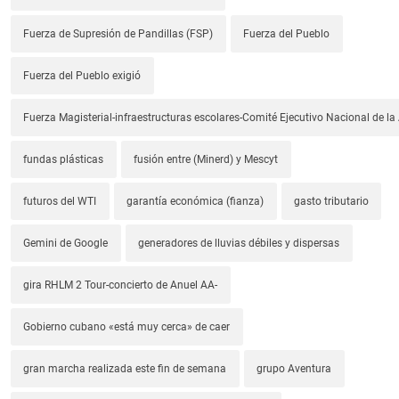
Fuerza de Supresión de Pandillas (FSP)
Fuerza del Pueblo
Fuerza del Pueblo exigió
Fuerza Magisterial-infraestructuras escolares-Comité Ejecutivo Nacional de l
fundas plásticas
fusión entre (Minerd) y Mescyt
futuros del WTI
garantía económica (fianza)
gasto tributario
Gemini de Google
generadores de lluvias débiles y dispersas
gira RHLM 2 Tour-concierto de Anuel AA-
Gobierno cubano «está muy cerca» de caer
gran marcha realizada este fin de semana
grupo Aventura