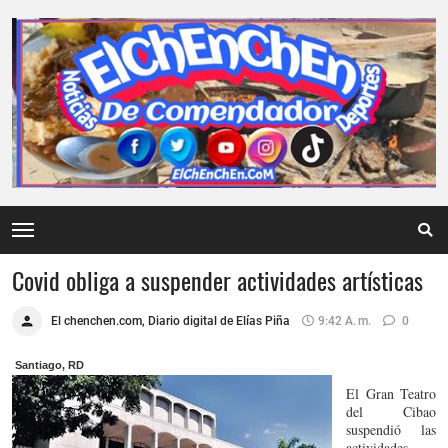
Covid obliga a suspender actividades artísticas
El chenchen.com, Diario digital de Elías Piña
9:42 A. M.
0
Santiago, RD
El Gran Teatro
del Cibao
suspendió las
actividades