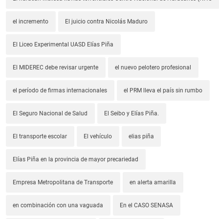
el incremento
El juicio contra Nicolás Maduro
El Liceo Experimental UASD Elías Piña
El MIDEREC debe revisar urgente
el nuevo pelotero profesional
el período de firmas internacionales
el PRM lleva el país sin rumbo
El Seguro Nacional de Salud
El Seibo y Elías Piña.
El transporte escolar
El vehículo
elias piña
Elías Piña en la provincia de mayor precariedad
Empresa Metropolitana de Transporte
en alerta amarilla
en combinación con una vaguada
En el CASO SENASA