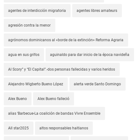
agentes de interdicción migratoria
agentes libres amateurs
agresión contra la menor
agrónomos dominicanos al «borde de la extinción» Reforma Agraria
agua en sus grifos
aguinaldo para dar inicio de la época navideña
Al Scory” y “El Capital”.-dos personas fallecidas y varios heridos
Alejandro Wigberto Bueno López
alerta verde Santo Domingo
Alex Bueno
Alex Bueno falleció
alias ‘Barbecue-La coalición de bandas Vivre Ensemble
All star2025
altos responsables haitianos