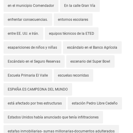
en el municipio Comendador
En la calle Gran Vía
enfrentar consecuencias.
entornos escolares
entre EE. UU. e Irán.
equipos técnicos de la ETED
esapariciones de niños y niñas
escándalo en el Banco Agrícola
Escándalo en el Seguro Reservas
escenario del Super Bowl
Escuela Primaria El Valle
escuelas recorridas
ESPAÑA ES CAMPEONA DEL MUNDO
está afectado por tres estructuras
estación Pedro Libre Cedeño
Estados Unidos había anunciado que tenía infiltraciones
estafas inmobiliarias- sumas millonarias-documentos adulterados