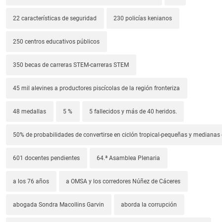
22 características de seguridad
230 policías kenianos
250 centros educativos públicos
350 becas de carreras STEM-carreras STEM
45 mil alevines a productores piscícolas de la región fronteriza
48 medallas
5 %
5 fallecidos y más de 40 heridos.
50% de probabilidades de convertirse en ciclón tropical-pequeñas y median
601 docentes pendientes
64.ª Asamblea Plenaria
a los 76 años
a OMSA y los corredores Núñez de Cáceres
abogada Sondra Macollins Garvin
aborda la corrupción