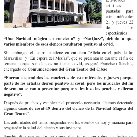
artísticas
pautadas para
este miércoles
21 y jueves 22
de los
espectáculos
“Una Navidad mágica en concierto” y “NaviJazz”, debido a que
varios miembros de esos elencos resultaron positivo al covid.
Sin embargo, el teatro mantiene en cartelera “Alicia en el país de las
Maravillas” y “En espera del Mesías”, que se presentarán durante el fin de
semana porque sus elencos no tienen covid, aseguró Francisco Sanchís,
Comunicaciones del Gran Teatro del Cibao
encargado de
.
“Fueron suspendidos los conciertos de este miércoles y jueves porque
parte de los artistas dieron positivo al covid, pero los musicales del fin
de semana se van a presentar porque se les hizo las pruebas y dieron
negativo”.
Después de pruebas y establecer el protocolo necesario, “hemos detectado
casos de covid-19 dentro del elenco de la Navidad Mágica del
algunos
Gran Teatro”.
Las autoridades del teatro suspenderieon los eventos de hoy y mañana para
resguardar la salud del elenco y sus invitados.
Sanchis dijo que en los próximos días informarán sobre las fechas de