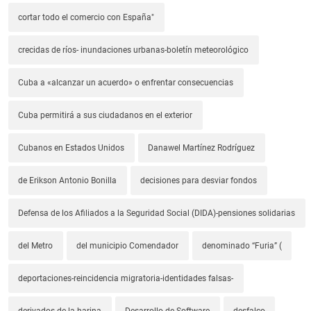
cortar todo el comercio con España"
crecidas de ríos- inundaciones urbanas-boletín meteorológico
Cuba a «alcanzar un acuerdo» o enfrentar consecuencias
Cuba permitirá a sus ciudadanos en el exterior
Cubanos en Estados Unidos
Danawel Martínez Rodríguez
de Erikson Antonio Bonilla
decisiones para desviar fondos
Defensa de los Afiliados a la Seguridad Social (DIDA)-pensiones solidarias
del Metro
del municipio Comendador
denominado “Furia” (
deportaciones-reincidencia migratoria-identidades falsas-
derivados de la harina
Desarrollo de Software
desfalco