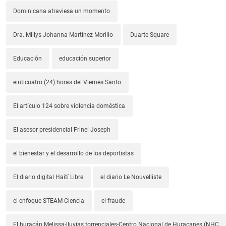
Dominicana atraviesa un momento
Dra. Millys Johanna Martínez Morillo
Duarte Square
Educación
educación superior
einticuatro (24) horas del Viernes Santo
El artículo 124 sobre violencia doméstica
El asesor presidencial Frinel Joseph
el bienestar y el desarrollo de los deportistas
El diario digital Haití Libre
el diario Le Nouvelliste
el enfoque STEAM-Ciencia
el fraude
El huracán Melissa-lluvias torrenciales-Centro Nacional de Huracanes (NHC