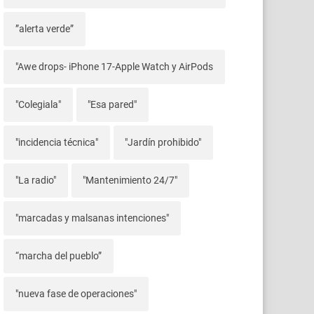
”alerta verde”
"Awe drops- iPhone 17-Apple Watch y AirPods
"Colegiala"
"Esa pared"
"incidencia técnica"
"Jardín prohibido"
"La radio"
"Mantenimiento 24/7"
"marcadas y malsanas intenciones"
“marcha del pueblo”
"nueva fase de operaciones"