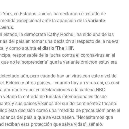
a York, en Estados Unidos, ha declarado el estado de
edida excepcional ante la aparición de la
variante
avirus.
l estado, la demócrata Kathy Hochul, ha sido una de las
ias del país en tomar una decisión al respecto de la nueva
, tal y como apunta
el diario 'The Hill'.
incipal responsable de la lucha contra el coronavirus en el
que no le "sorprendería" que la variante ómicron estuviera
detectado aún, pero cuando hay un virus con este nivel de
el, Bélgica y otros países... cuando hay un virus así, es casi
 ha afirmado Fauci en declaraciones a la cadena NBC.
 vetado la entrada de turistas internacionales desde
ante, y sus países vecinos del sur del continente africano.
tildó esta decisión como una "medida de precaución" ante el
iudadanos del país a que se vacunasen. "Necesitamos que
 reciban esta protección que salva vidas", señaló.