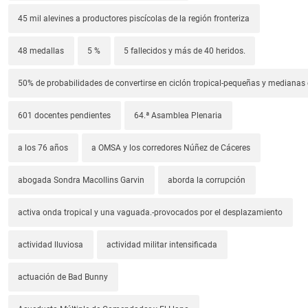
45 mil alevines a productores piscícolas de la región fronteriza
48 medallas
5 %
5 fallecidos y más de 40 heridos.
50% de probabilidades de convertirse en ciclón tropical-pequeñas y median
601 docentes pendientes
64.ª Asamblea Plenaria
a los 76 años
a OMSA y los corredores Núñez de Cáceres
abogada Sondra Macollins Garvin
aborda la corrupción
activa onda tropical y una vaguada.-provocados por el desplazamiento
actividad lluviosa
actividad militar intensificada
actuación de Bad Bunny