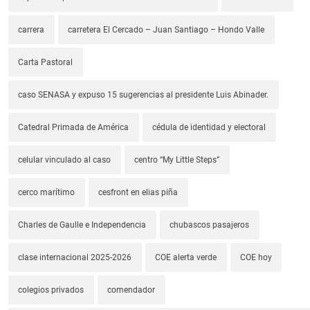
carrera
carretera El Cercado – Juan Santiago – Hondo Valle
Carta Pastoral
caso SENASA y expuso 15 sugerencias al presidente Luis Abinader.
Catedral Primada de América
cédula de identidad y electoral
celular vinculado al caso
centro “My Little Steps”
cerco marítimo
cesfront en elias piña
Charles de Gaulle e Independencia
chubascos pasajeros
clase internacional 2025-2026
COE alerta verde
COE hoy
colegios privados
comendador