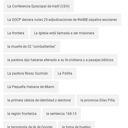
La Conferencia Episcopal de Haití (CEH)
La DGCP declara nulas 25-adjudicaciones de INABIE-zapatos escolares
La frontera
La Iglesia está llamada a ser misionera
la muerte de 32 "combatientes"
la pastora dijo haberse aferrado a su fe cristiana y a pasajes bíblicos
La pastora Rossy Guzmán
La Patilla
La Pequeña Habana de Miami
la primera cédula de identidad y electoral
la provincia Elías Piña
la región fronteriza
la sentencia 168-13
la tecnología de IA de Google
la toma de huellas