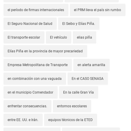
el período de firmas internacionales
el PRM lleva el país sin rumbo
El Seguro Nacional de Salud
El Seibo y Elías Piña.
El transporte escolar
El vehículo
elias piña
Elías Piña en la provincia de mayor precariedad
Empresa Metropolitana de Transporte
en alerta amarilla
en combinación con una vaguada
En el CASO SENASA
en el municipio Comendador
En la calle Gran Vía
enfrentar consecuencias.
entornos escolares
entre EE. UU. e Irán.
equipos técnicos de la ETED