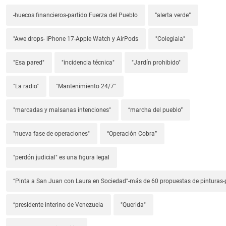
-huecos financieros-partido Fuerza del Pueblo
”alerta verde”
"Awe drops- iPhone 17-Apple Watch y AirPods
"Colegiala"
"Esa pared"
"incidencia técnica"
"Jardín prohibido"
"La radio"
"Mantenimiento 24/7"
"marcadas y malsanas intenciones"
“marcha del pueblo”
"nueva fase de operaciones"
“Operación Cobra”
"perdón judicial" es una figura legal
“Pinta a San Juan con Laura en Sociedad”-más de 60 propuestas de pinturas-p
“presidente interino de Venezuela
"Querida"