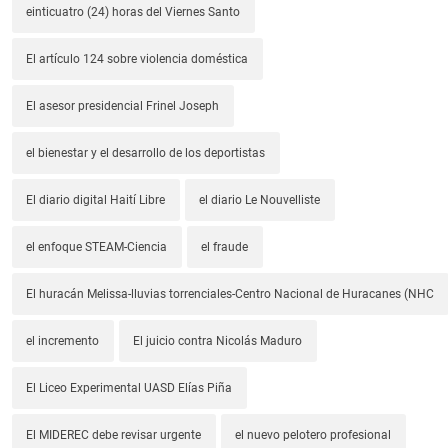
einticuatro (24) horas del Viernes Santo
El artículo 124 sobre violencia doméstica
El asesor presidencial Frinel Joseph
el bienestar y el desarrollo de los deportistas
El diario digital Haití Libre
el diario Le Nouvelliste
el enfoque STEAM-Ciencia
el fraude
El huracán Melissa-lluvias torrenciales-Centro Nacional de Huracanes (NHC
el incremento
El juicio contra Nicolás Maduro
El Liceo Experimental UASD Elías Piña
El MIDEREC debe revisar urgente
el nuevo pelotero profesional