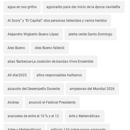
agua en sus grifos
aguinaldo para dar inicio de la época navideña
Al Scory” y “El Capital”.-dos personas fallecidas y varios heridos
Alejandro Wigberto Bueno López
alerta verde Santo Domingo
Alex Bueno
Alex Bueno falleció
alias ‘Barbecue-La coalición de bandas Vivre Ensemble
All star2025
altos responsables haitianos
aluación del Desempeño Docente
ampeonas del Mundial 2026
Andrea
anunció el Festival Presidente
aranceles de entre el 10 % y el 12
Arte y Matemáticas-
Artes y Matemáticas)
artículo 144 sobre acoso agravado