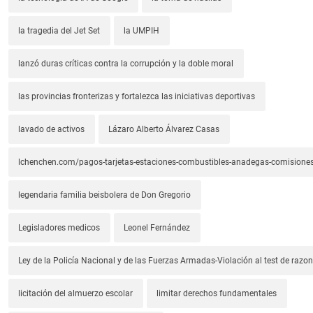
la tragedia del Jet Set
la UMPIH
lanzó duras críticas contra la corrupción y la doble moral
las provincias fronterizas y fortalezca las iniciativas deportivas
lavado de activos
Lázaro Alberto Álvarez Casas
lchenchen.com/pagos-tarjetas-estaciones-combustibles-anadegas-comisione
legendaria familia beisbolera de Don Gregorio
Legisladores medicos
Leonel Fernández
Ley de la Policía Nacional y de las Fuerzas Armadas-Violación al test de razona
licitación del almuerzo escolar
limitar derechos fundamentales