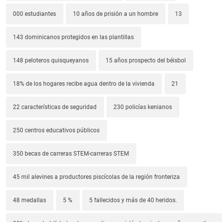
000 estudiantes
10 años de prisión a un hombre
13
143 dominicanos protegidos en las plantillas
148 peloteros quisqueyanos
15 años prospecto del béisbol
18% de los hogares recibe agua dentro de la vivienda
21
22 características de seguridad
230 policías kenianos
250 centros educativos públicos
350 becas de carreras STEM-carreras STEM
45 mil alevines a productores piscícolas de la región fronteriza
48 medallas
5 %
5 fallecidos y más de 40 heridos.