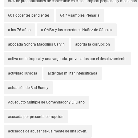
50% de probabilidades de convertirse en ciclón tropical-pequeñas y median
601 docentes pendientes
64.ª Asamblea Plenaria
a los 76 años
a OMSA y los corredores Núñez de Cáceres
abogada Sondra Macollins Garvin
aborda la corrupción
activa onda tropical y una vaguada.-provocados por el desplazamiento
actividad lluviosa
actividad militar intensificada
actuación de Bad Bunny
Acueducto Múltiple de Comendador y El Llano
acusada por presunta corrupción
acusados de abusar sexualmente de una joven.