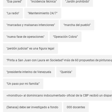
"Esa pared"
"incidencia técnica"
"Jardín prohibido"
"La radio"
"Mantenimiento 24/7"
"marcadas y malsanas intenciones"
“marcha del pueblo”
"nueva fase de operaciones"
“Operación Cobra”
"perdón judicial" es una figura legal
“Pinta a San Juan con Laura en Sociedad”-más de 60 propuestas de pinturas-p
“presidente interino de Venezuela
"Querida"
“Un paso por mi familia”
«monstruo» al dominicano indocumentado- oficial de la CBP recibió un dispa
(Senasa) debe ser investigado a fondo
000 docentes