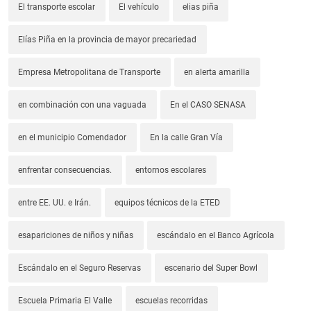
El transporte escolar
El vehículo
elias piña
Elías Piña en la provincia de mayor precariedad
Empresa Metropolitana de Transporte
en alerta amarilla
en combinación con una vaguada
En el CASO SENASA
en el municipio Comendador
En la calle Gran Vía
enfrentar consecuencias.
entornos escolares
entre EE. UU. e Irán.
equipos técnicos de la ETED
esapariciones de niños y niñas
escándalo en el Banco Agrícola
Escándalo en el Seguro Reservas
escenario del Super Bowl
Escuela Primaria El Valle
escuelas recorridas