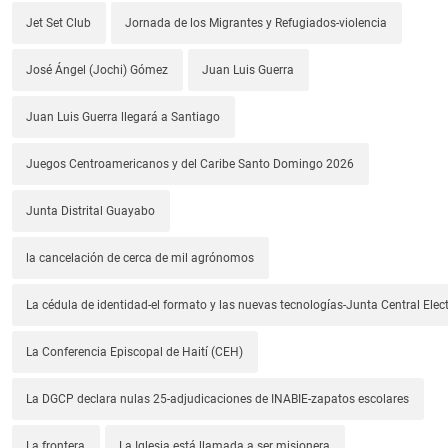
Jet Set Club
Jornada de los Migrantes y Refugiados-violencia
José Ángel (Jochi) Gómez
Juan Luis Guerra
Juan Luis Guerra llegará a Santiago
Juegos Centroamericanos y del Caribe Santo Domingo 2026
Junta Distrital Guayabo
la cancelación de cerca de mil agrónomos
La cédula de identidad-el formato y las nuevas tecnologías-Junta Central Elect
La Conferencia Episcopal de Haití (CEH)
La DGCP declara nulas 25-adjudicaciones de INABIE-zapatos escolares
La frontera
La Iglesia está llamada a ser misionera