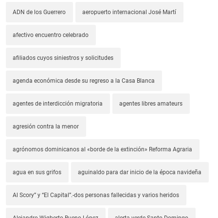
ADN de los Guerrero
aeropuerto internacional José Martí
afectivo encuentro celebrado
afiliados cuyos siniestros y solicitudes
agenda económica desde su regreso a la Casa Blanca
agentes de interdicción migratoria
agentes libres amateurs
agresión contra la menor
agrónomos dominicanos al «borde de la extinción» Reforma Agraria
agua en sus grifos
aguinaldo para dar inicio de la época navideña
Al Scory” y “El Capital”.-dos personas fallecidas y varios heridos
Alejandro Wigberto Bueno López
alerta verde Santo Domingo