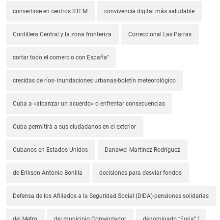
convertirse en centros STEM
convivencia digital más saludable
Cordillera Central y la zona fronteriza
Correccional Las Parras
cortar todo el comercio con España"
crecidas de ríos- inundaciones urbanas-boletín meteorológico
Cuba a «alcanzar un acuerdo» o enfrentar consecuencias
Cuba permitirá a sus ciudadanos en el exterior
Cubanos en Estados Unidos
Danawel Martínez Rodríguez
de Erikson Antonio Bonilla
decisiones para desviar fondos
Defensa de los Afiliados a la Seguridad Social (DIDA)-pensiones solidarias
del Metro
del municipio Comendador
denominado “Furia” (