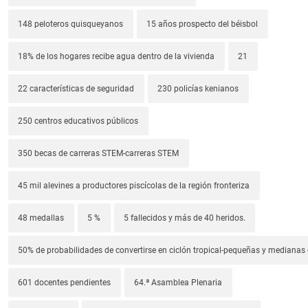
148 peloteros quisqueyanos
15 años prospecto del béisbol
18% de los hogares recibe agua dentro de la vivienda
21
22 características de seguridad
230 policías kenianos
250 centros educativos públicos
350 becas de carreras STEM-carreras STEM
45 mil alevines a productores piscícolas de la región fronteriza
48 medallas
5 %
5 fallecidos y más de 40 heridos.
50% de probabilidades de convertirse en ciclón tropical-pequeñas y median
601 docentes pendientes
64.ª Asamblea Plenaria