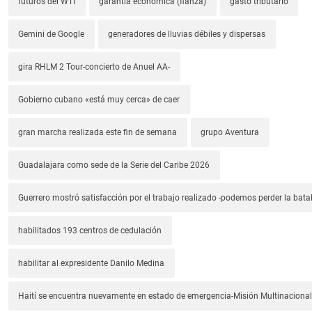
futuros del WTI
garantía económica (fianza)
gasto tributario
Gemini de Google
generadores de lluvias débiles y dispersas
gira RHLM 2 Tour-concierto de Anuel AA-
Gobierno cubano «está muy cerca» de caer
gran marcha realizada este fin de semana
grupo Aventura
Guadalajara como sede de la Serie del Caribe 2026
Guerrero mostró satisfacción por el trabajo realizado -podemos perder la batal
habilitados 193 centros de cedulación
habilitar al expresidente Danilo Medina
Haití se encuentra nuevamente en estado de emergencia-Misión Multinacional