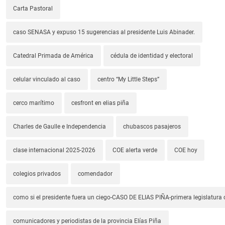
Carta Pastoral
caso SENASA y expuso 15 sugerencias al presidente Luis Abinader.
Catedral Primada de América
cédula de identidad y electoral
celular vinculado al caso
centro “My Little Steps”
cerco marítimo
cesfront en elias piña
Charles de Gaulle e Independencia
chubascos pasajeros
clase internacional 2025-2026
COE alerta verde
COE hoy
colegios privados
comendador
como si el presidente fuera un ciego-CASO DE ELIAS PIÑA-primera legislatura 
comunicadores y periodistas de la provincia Elías Piña