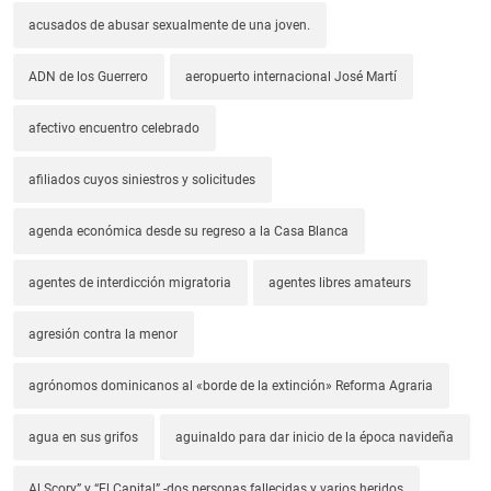
acusados de abusar sexualmente de una joven.
ADN de los Guerrero
aeropuerto internacional José Martí
afectivo encuentro celebrado
afiliados cuyos siniestros y solicitudes
agenda económica desde su regreso a la Casa Blanca
agentes de interdicción migratoria
agentes libres amateurs
agresión contra la menor
agrónomos dominicanos al «borde de la extinción» Reforma Agraria
agua en sus grifos
aguinaldo para dar inicio de la época navideña
Al Scory” y “El Capital”.-dos personas fallecidas y varios heridos