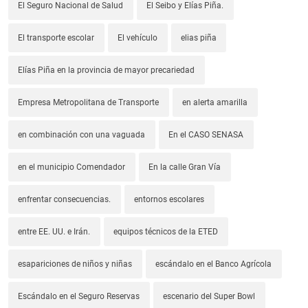
El Seguro Nacional de Salud
El Seibo y Elías Piña.
El transporte escolar
El vehículo
elias piña
Elías Piña en la provincia de mayor precariedad
Empresa Metropolitana de Transporte
en alerta amarilla
en combinación con una vaguada
En el CASO SENASA
en el municipio Comendador
En la calle Gran Vía
enfrentar consecuencias.
entornos escolares
entre EE. UU. e Irán.
equipos técnicos de la ETED
esapariciones de niños y niñas
escándalo en el Banco Agrícola
Escándalo en el Seguro Reservas
escenario del Super Bowl