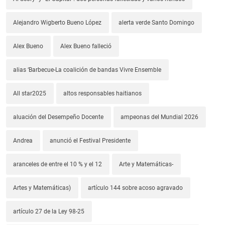
Alejandro Wigberto Bueno López
alerta verde Santo Domingo
Alex Bueno
Alex Bueno falleció
alias ‘Barbecue-La coalición de bandas Vivre Ensemble
All star2025
altos responsables haitianos
aluación del Desempeño Docente
ampeonas del Mundial 2026
Andrea
anunció el Festival Presidente
aranceles de entre el 10 % y el 12
Arte y Matemáticas-
Artes y Matemáticas)
artículo 144 sobre acoso agravado
artículo 27 de la Ley 98-25