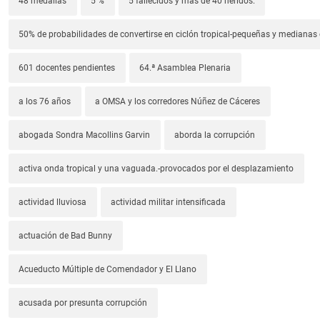
48 medallas
5 %
5 fallecidos y más de 40 heridos.
50% de probabilidades de convertirse en ciclón tropical-pequeñas y median
601 docentes pendientes
64.ª Asamblea Plenaria
a los 76 años
a OMSA y los corredores Núñez de Cáceres
abogada Sondra Macollins Garvin
aborda la corrupción
activa onda tropical y una vaguada.-provocados por el desplazamiento
actividad lluviosa
actividad militar intensificada
actuación de Bad Bunny
Acueducto Múltiple de Comendador y El Llano
acusada por presunta corrupción