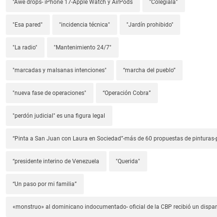
"Awe drops- iPhone 17-Apple Watch y AirPods
"Colegiala"
"Esa pared"
"incidencia técnica"
"Jardín prohibido"
"La radio"
"Mantenimiento 24/7"
"marcadas y malsanas intenciones"
“marcha del pueblo”
"nueva fase de operaciones"
“Operación Cobra”
"perdón judicial" es una figura legal
“Pinta a San Juan con Laura en Sociedad”-más de 60 propuestas de pinturas-p
“presidente interino de Venezuela
"Querida"
“Un paso por mi familia”
«monstruo» al dominicano indocumentado- oficial de la CBP recibió un dispa