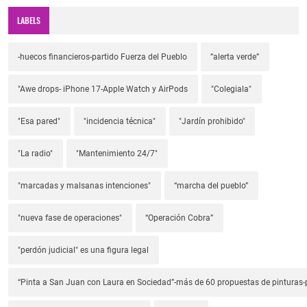
LABELS
-huecos financieros-partido Fuerza del Pueblo
”alerta verde”
"Awe drops- iPhone 17-Apple Watch y AirPods
"Colegiala"
"Esa pared"
"incidencia técnica"
"Jardín prohibido"
"La radio"
"Mantenimiento 24/7"
"marcadas y malsanas intenciones"
“marcha del pueblo”
"nueva fase de operaciones"
“Operación Cobra”
"perdón judicial" es una figura legal
“Pinta a San Juan con Laura en Sociedad”-más de 60 propuestas de pinturas-p