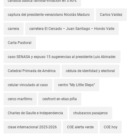
canasta básica familiar-inflación en 3.40%
captura del presidente venezolano Nicolás Maduro
Carlos Valdez
carrera
carretera El Cercado – Juan Santiago – Hondo Valle
Carta Pastoral
caso SENASA y expuso 15 sugerencias al presidente Luis Abinader.
Catedral Primada de América
cédula de identidad y electoral
celular vinculado al caso
centro “My Little Steps”
cerco marítimo
cesfront en elias piña
Charles de Gaulle e Independencia
chubascos pasajeros
clase internacional 2025-2026
COE alerta verde
COE hoy