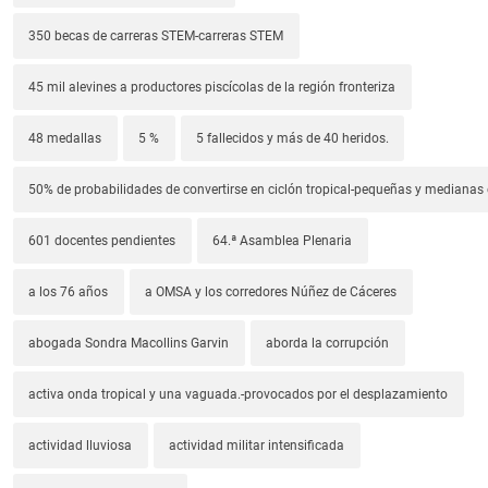
350 becas de carreras STEM-carreras STEM
45 mil alevines a productores piscícolas de la región fronteriza
48 medallas
5 %
5 fallecidos y más de 40 heridos.
50% de probabilidades de convertirse en ciclón tropical-pequeñas y median
601 docentes pendientes
64.ª Asamblea Plenaria
a los 76 años
a OMSA y los corredores Núñez de Cáceres
abogada Sondra Macollins Garvin
aborda la corrupción
activa onda tropical y una vaguada.-provocados por el desplazamiento
actividad lluviosa
actividad militar intensificada