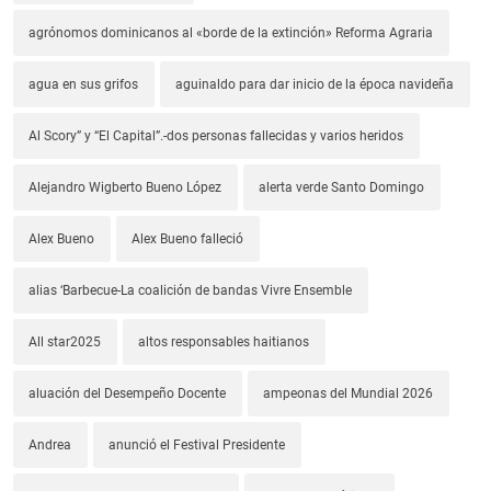
agrónomos dominicanos al «borde de la extinción» Reforma Agraria
agua en sus grifos
aguinaldo para dar inicio de la época navideña
Al Scory” y “El Capital”.-dos personas fallecidas y varios heridos
Alejandro Wigberto Bueno López
alerta verde Santo Domingo
Alex Bueno
Alex Bueno falleció
alias ‘Barbecue-La coalición de bandas Vivre Ensemble
All star2025
altos responsables haitianos
aluación del Desempeño Docente
ampeonas del Mundial 2026
Andrea
anunció el Festival Presidente