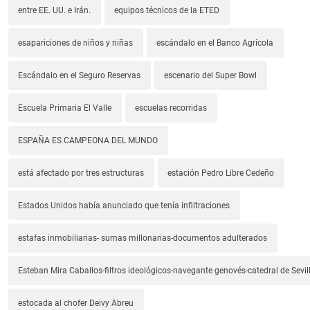
entre EE. UU. e Irán.
equipos técnicos de la ETED
esapariciones de niños y niñas
escándalo en el Banco Agrícola
Escándalo en el Seguro Reservas
escenario del Super Bowl
Escuela Primaria El Valle
escuelas recorridas
ESPAÑA ES CAMPEONA DEL MUNDO
está afectado por tres estructuras
estación Pedro Libre Cedeño
Estados Unidos había anunciado que tenía infiltraciones
estafas inmobiliarias- sumas millonarias-documentos adulterados
Esteban Mira Caballos-filtros ideológicos-navegante genovés-catedral de Sevil
estocada al chofer Deivy Abreu