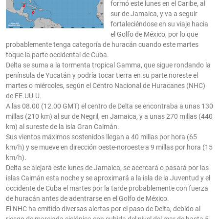
formó este lunes en el Caribe, al
sur de Jamaica, y va a seguir
fortaleciéndose en su viaje hacia
el Golfo de México, por lo que
probablemente tenga categoría de huracán cuando este martes
toque la parte occidental de Cuba.
Delta se suma a la tormenta tropical Gamma, que sigue rondando la
península de Yucatán y podría tocar tierra en su parte noreste el
martes o miércoles, según el Centro Nacional de Huracanes (NHC)
de EE.UU.U.
A las 08.00 (12.00 GMT) el centro de Delta se encontraba a unas 130
millas (210 km) al sur de Negril, en Jamaica, y a unas 270 millas (440
km) al sureste de la isla Gran Caimán.
Sus vientos máximos sostenidos llegan a 40 millas por hora (65
km/h) y se mueve en dirección oeste-noroeste a 9 millas por hora (15
km/h).
Delta se alejará este lunes de Jamaica, se acercará o pasará por las
islas Caimán esta noche y se aproximará a la isla de la Juventud y el
occidente de Cuba el martes por la tarde probablemente con fuerza
de huracán antes de adentrarse en el Golfo de México.
El NHC ha emitido diversas alertas por el paso de Delta, debido al