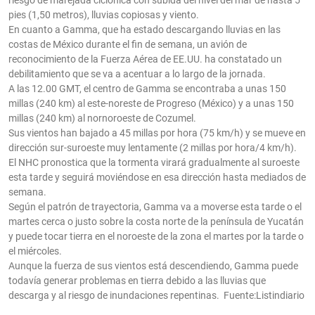
riesgo de marejada ciclónica con subida del nivel del mar de hasta 5
pies (1,50 metros), lluvias copiosas y viento.
En cuanto a Gamma, que ha estado descargando lluvias en las
costas de México durante el fin de semana, un avión de
reconocimiento de la Fuerza Aérea de EE.UU. ha constatado un
debilitamiento que se va a acentuar a lo largo de la jornada.
A las 12.00 GMT, el centro de Gamma se encontraba a unas 150
millas (240 km) al este-noreste de Progreso (México) y a unas 150
millas (240 km) al nornoroeste de Cozumel.
Sus vientos han bajado a 45 millas por hora (75 km/h) y se mueve en
dirección sur-suroeste muy lentamente (2 millas por hora/4 km/h).
El NHC pronostica que la tormenta virará gradualmente al suroeste
esta tarde y seguirá moviéndose en esa dirección hasta mediados de
semana.
Según el patrón de trayectoria, Gamma va a moverse esta tarde o el
martes cerca o justo sobre la costa norte de la península de Yucatán
y puede tocar tierra en el noroeste de la zona el martes por la tarde o
el miércoles.
Aunque la fuerza de sus vientos está descendiendo, Gamma puede
todavía generar problemas en tierra debido a las lluvias que
descarga y al riesgo de inundaciones repentinas. Fuente:Listindiario