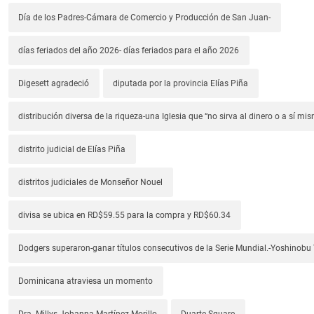
Día de los Padres-Cámara de Comercio y Producción de San Juan-
días feriados del año 2026- días feriados para el año 2026
Digesett agradeció
diputada por la provincia Elías Piña
distribución diversa de la riqueza-una Iglesia que “no sirva al dinero o a sí mi
distrito judicial de Elías Piña
distritos judiciales de Monseñor Nouel
divisa se ubica en RD$59.55 para la compra y RD$60.34
Dodgers superaron-ganar títulos consecutivos de la Serie Mundial.-Yoshino
Dominicana atraviesa un momento
Dra. Millys Johanna Martínez Morillo
Duarte Square