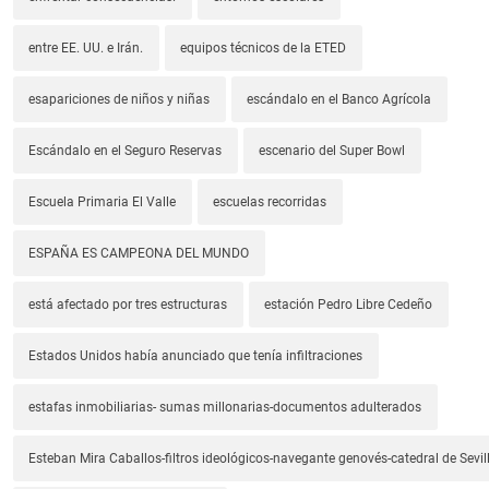
entre EE. UU. e Irán.
equipos técnicos de la ETED
esapariciones de niños y niñas
escándalo en el Banco Agrícola
Escándalo en el Seguro Reservas
escenario del Super Bowl
Escuela Primaria El Valle
escuelas recorridas
ESPAÑA ES CAMPEONA DEL MUNDO
está afectado por tres estructuras
estación Pedro Libre Cedeño
Estados Unidos había anunciado que tenía infiltraciones
estafas inmobiliarias- sumas millonarias-documentos adulterados
Esteban Mira Caballos-filtros ideológicos-navegante genovés-catedral de Sevil