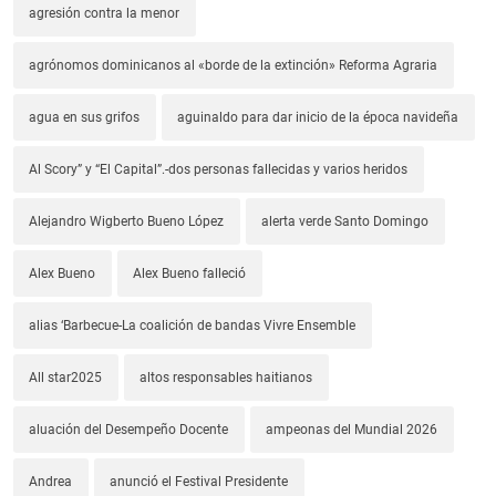
agresión contra la menor
agrónomos dominicanos al «borde de la extinción» Reforma Agraria
agua en sus grifos
aguinaldo para dar inicio de la época navideña
Al Scory” y “El Capital”.-dos personas fallecidas y varios heridos
Alejandro Wigberto Bueno López
alerta verde Santo Domingo
Alex Bueno
Alex Bueno falleció
alias ‘Barbecue-La coalición de bandas Vivre Ensemble
All star2025
altos responsables haitianos
aluación del Desempeño Docente
ampeonas del Mundial 2026
Andrea
anunció el Festival Presidente