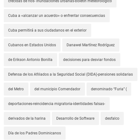
crecidas de ríos- inundaciones urbanas-boletín meteorológico
Cuba a «alcanzar un acuerdo» o enfrentar consecuencias
Cuba permitirá a sus ciudadanos en el exterior
Cubanos en Estados Unidos
Danawel Martínez Rodríguez
de Erikson Antonio Bonilla
decisiones para desviar fondos
Defensa de los Afiliados a la Seguridad Social (DIDA)-pensiones solidarias
del Metro
del municipio Comendador
denominado “Furia” (
deportaciones-reincidencia migratoria-identidades falsas-
derivados de la harina
Desarrollo de Software
desfalco
Día de los Padres Dominicanos