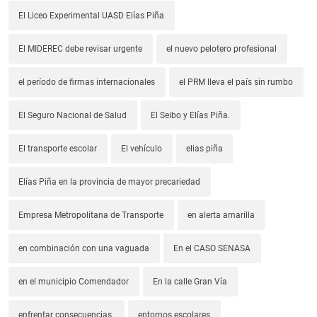
El Liceo Experimental UASD Elías Piña
El MIDEREC debe revisar urgente
el nuevo pelotero profesional
el período de firmas internacionales
el PRM lleva el país sin rumbo
El Seguro Nacional de Salud
El Seibo y Elías Piña.
El transporte escolar
El vehículo
elias piña
Elías Piña en la provincia de mayor precariedad
Empresa Metropolitana de Transporte
en alerta amarilla
en combinación con una vaguada
En el CASO SENASA
en el municipio Comendador
En la calle Gran Vía
enfrentar consecuencias.
entornos escolares