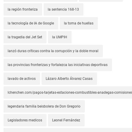
la región fronteriza
la sentencia 168-13
la tecnología de IA de Google
la toma de huellas
la tragedia del Jet Set
la UMPIH
lanzó duras críticas contra la corrupción y la doble moral
las provincias fronterizas y fortalezca las iniciativas deportivas
lavado de activos
Lázaro Alberto Álvarez Casas
lchenchen.com/pagos-tarjetas-estaciones-combustibles-anadegas-comisione
legendaria familia beisbolera de Don Gregorio
Legisladores medicos
Leonel Fernández