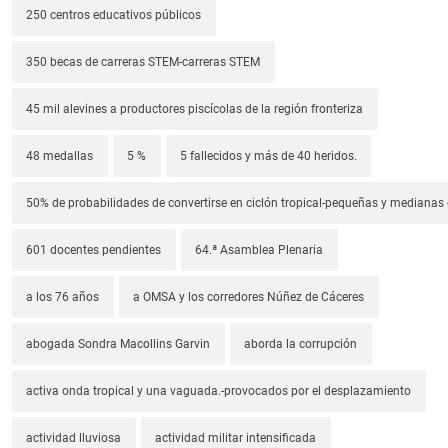
250 centros educativos públicos
350 becas de carreras STEM-carreras STEM
45 mil alevines a productores piscícolas de la región fronteriza
48 medallas
5 %
5 fallecidos y más de 40 heridos.
50% de probabilidades de convertirse en ciclón tropical-pequeñas y median
601 docentes pendientes
64.ª Asamblea Plenaria
a los 76 años
a OMSA y los corredores Núñez de Cáceres
abogada Sondra Macollins Garvin
aborda la corrupción
activa onda tropical y una vaguada.-provocados por el desplazamiento
actividad lluviosa
actividad militar intensificada