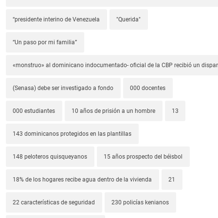
“presidente interino de Venezuela
"Querida"
“Un paso por mi familia”
«monstruo» al dominicano indocumentado- oficial de la CBP recibió un dispa
(Senasa) debe ser investigado a fondo
000 docentes
000 estudiantes
10 años de prisión a un hombre
13
143 dominicanos protegidos en las plantillas
148 peloteros quisqueyanos
15 años prospecto del béisbol
18% de los hogares recibe agua dentro de la vivienda
21
22 características de seguridad
230 policías kenianos