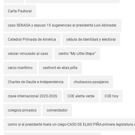
Carta Pastoral
caso SENASA y expuso 15 sugerencias al presidente Luis Abinader.
Catedral Primada de América
cédula de identidad y electoral
celular vinculado al caso
centro “My Little Steps”
cerco marítimo
cesfront en elias piña
Charles de Gaulle e Independencia
chubascos pasajeros
clase internacional 2025-2026
COE alerta verde
COE hoy
colegios privados
comendador
como si el presidente fuera un ciego-CASO DE ELIAS PIÑA-primera legislatura 