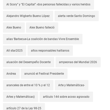
Al Scory” y “El Capital”.-dos personas fallecidas y varios heridos
Alejandro Wigberto Bueno López
alerta verde Santo Domingo
Alex Bueno
Alex Bueno falleció
alias ‘Barbecue-La coalición de bandas Vivre Ensemble
All star2025
altos responsables haitianos
aluación del Desempeño Docente
ampeonas del Mundial 2026
Andrea
anunció el Festival Presidente
aranceles de entre el 10 % y el 12
Arte y Matemáticas-
Artes y Matemáticas)
artículo 144 sobre acoso agravado
artículo 27 de la Ley 98-25