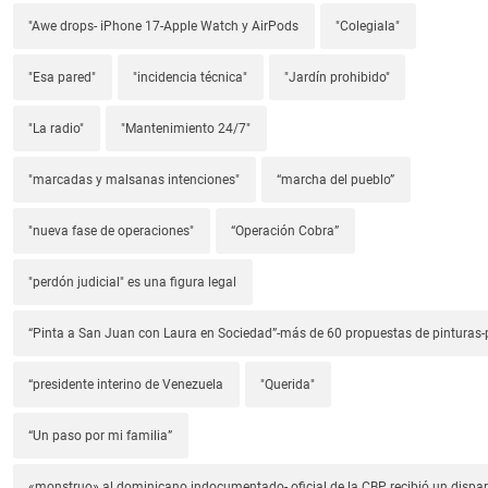
"Awe drops- iPhone 17-Apple Watch y AirPods
"Colegiala"
"Esa pared"
"incidencia técnica"
"Jardín prohibido"
"La radio"
"Mantenimiento 24/7"
"marcadas y malsanas intenciones"
“marcha del pueblo”
"nueva fase de operaciones"
“Operación Cobra”
"perdón judicial" es una figura legal
“Pinta a San Juan con Laura en Sociedad”-más de 60 propuestas de pinturas-p
“presidente interino de Venezuela
"Querida"
“Un paso por mi familia”
«monstruo» al dominicano indocumentado- oficial de la CBP recibió un dispa