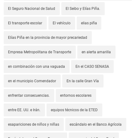
El Seguro Nacional de Salud
El Seibo y Elías Piña.
El transporte escolar
El vehículo
elias piña
Elías Piña en la provincia de mayor precariedad
Empresa Metropolitana de Transporte
en alerta amarilla
en combinación con una vaguada
En el CASO SENASA
en el municipio Comendador
En la calle Gran Vía
enfrentar consecuencias.
entornos escolares
entre EE. UU. e Irán.
equipos técnicos de la ETED
esapariciones de niños y niñas
escándalo en el Banco Agrícola