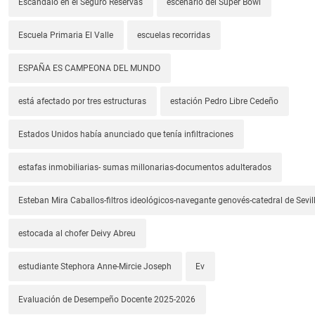
Escándalo en el Seguro Reservas
escenario del Super Bowl
Escuela Primaria El Valle
escuelas recorridas
ESPAÑA ES CAMPEONA DEL MUNDO
está afectado por tres estructuras
estación Pedro Libre Cedeño
Estados Unidos había anunciado que tenía infiltraciones
estafas inmobiliarias- sumas millonarias-documentos adulterados
Esteban Mira Caballos-filtros ideológicos-navegante genovés-catedral de Sevil
estocada al chofer Deivy Abreu
estudiante Stephora Anne-Mircie Joseph
Ev
Evaluación de Desempeño Docente 2025-2026