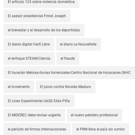
El artículo 124 sobre violencia doméstica
El asesor presidencial Frinel Joseph
el bienestar y el desarrollo de los deportistas
El diario digital Haití Libre
el diario Le Nouvelliste
el enfoque STEAM-Ciencia
el fraude
El huracán Melissa-lluvias torrenciales-Centro Nacional de Huracanes (NHC
el incremento
El juicio contra Nicolás Maduro
El Liceo Experimental UASD Elías Piña
El MIDEREC debe revisar urgente
el nuevo pelotero profesional
el período de firmas internacionales
el PRM lleva el país sin rumbo