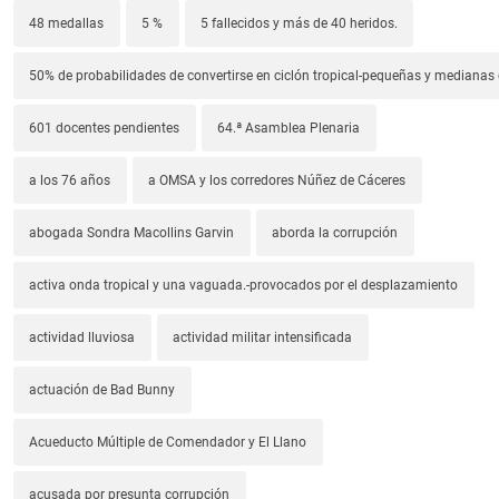
48 medallas
5 %
5 fallecidos y más de 40 heridos.
50% de probabilidades de convertirse en ciclón tropical-pequeñas y median
601 docentes pendientes
64.ª Asamblea Plenaria
a los 76 años
a OMSA y los corredores Núñez de Cáceres
abogada Sondra Macollins Garvin
aborda la corrupción
activa onda tropical y una vaguada.-provocados por el desplazamiento
actividad lluviosa
actividad militar intensificada
actuación de Bad Bunny
Acueducto Múltiple de Comendador y El Llano
acusada por presunta corrupción