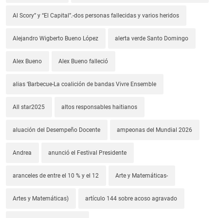
Al Scory” y “El Capital”.-dos personas fallecidas y varios heridos
Alejandro Wigberto Bueno López
alerta verde Santo Domingo
Alex Bueno
Alex Bueno falleció
alias ‘Barbecue-La coalición de bandas Vivre Ensemble
All star2025
altos responsables haitianos
aluación del Desempeño Docente
ampeonas del Mundial 2026
Andrea
anunció el Festival Presidente
aranceles de entre el 10 % y el 12
Arte y Matemáticas-
Artes y Matemáticas)
artículo 144 sobre acoso agravado