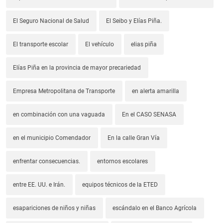
El Seguro Nacional de Salud
El Seibo y Elías Piña.
El transporte escolar
El vehículo
elias piña
Elías Piña en la provincia de mayor precariedad
Empresa Metropolitana de Transporte
en alerta amarilla
en combinación con una vaguada
En el CASO SENASA
en el municipio Comendador
En la calle Gran Vía
enfrentar consecuencias.
entornos escolares
entre EE. UU. e Irán.
equipos técnicos de la ETED
esapariciones de niños y niñas
escándalo en el Banco Agrícola