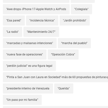
"Awe drops- iPhone 17-Apple Watch y AirPods
"Colegiala"
"Esa pared"
"incidencia técnica"
"Jardín prohibido"
"La radio"
"Mantenimiento 24/7"
"marcadas y malsanas intenciones"
“marcha del pueblo”
"nueva fase de operaciones"
“Operación Cobra”
"perdón judicial" es una figura legal
“Pinta a San Juan con Laura en Sociedad”-más de 60 propuestas de pinturas-p
“presidente interino de Venezuela
"Querida"
“Un paso por mi familia”