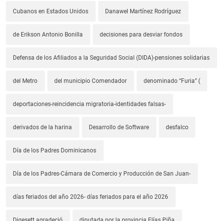
Cubanos en Estados Unidos
Danawel Martínez Rodríguez
de Erikson Antonio Bonilla
decisiones para desviar fondos
Defensa de los Afiliados a la Seguridad Social (DIDA)-pensiones solidarias
del Metro
del municipio Comendador
denominado “Furia” (
deportaciones-reincidencia migratoria-identidades falsas-
derivados de la harina
Desarrollo de Software
desfalco
Día de los Padres Dominicanos
Día de los Padres-Cámara de Comercio y Producción de San Juan-
días feriados del año 2026- días feriados para el año 2026
Digesett agradeció
diputada por la provincia Elías Piña