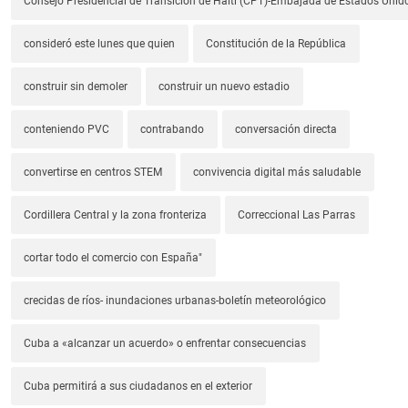
Consejo Presidencial de Transición de Haití (CPT)-Embajada de Estados Unido
consideró este lunes que quien
Constitución de la República
construir sin demoler
construir un nuevo estadio
conteniendo PVC
contrabando
conversación directa
convertirse en centros STEM
convivencia digital más saludable
Cordillera Central y la zona fronteriza
Correccional Las Parras
cortar todo el comercio con España"
crecidas de ríos- inundaciones urbanas-boletín meteorológico
Cuba a «alcanzar un acuerdo» o enfrentar consecuencias
Cuba permitirá a sus ciudadanos en el exterior