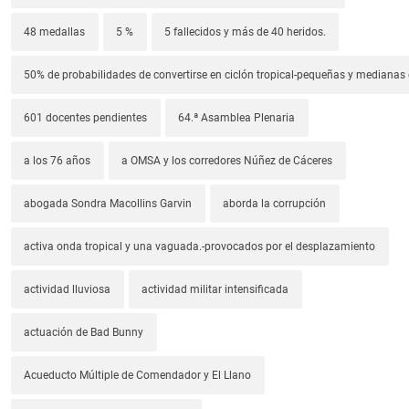
48 medallas
5 %
5 fallecidos y más de 40 heridos.
50% de probabilidades de convertirse en ciclón tropical-pequeñas y median
601 docentes pendientes
64.ª Asamblea Plenaria
a los 76 años
a OMSA y los corredores Núñez de Cáceres
abogada Sondra Macollins Garvin
aborda la corrupción
activa onda tropical y una vaguada.-provocados por el desplazamiento
actividad lluviosa
actividad militar intensificada
actuación de Bad Bunny
Acueducto Múltiple de Comendador y El Llano