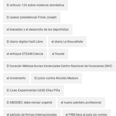
El artículo 124 sobre violencia doméstica
El asesor presidencial Frinel Joseph
el bienestar y el desarrollo de los deportistas
El diario digital Haití Libre
el diario Le Nouvelliste
el enfoque STEAM-Ciencia
el fraude
El huracán Melissa-lluvias torrenciales-Centro Nacional de Huracanes (NHC
el incremento
El juicio contra Nicolás Maduro
El Liceo Experimental UASD Elías Piña
El MIDEREC debe revisar urgente
el nuevo pelotero profesional
el período de firmas internacionales
el PRM lleva el país sin rumbo