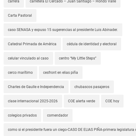
carrera
carretera El Cercado – Juan Santiago – Hondo Valle
Carta Pastoral
caso SENASA y expuso 15 sugerencias al presidente Luis Abinader.
Catedral Primada de América
cédula de identidad y electoral
celular vinculado al caso
centro “My Little Steps”
cerco marítimo
cesfront en elias piña
Charles de Gaulle e Independencia
chubascos pasajeros
clase internacional 2025-2026
COE alerta verde
COE hoy
colegios privados
comendador
como si el presidente fuera un ciego-CASO DE ELIAS PIÑA-primera legislatura 