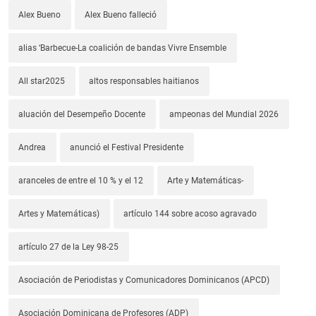
Alex Bueno
Alex Bueno falleció
alias ‘Barbecue-La coalición de bandas Vivre Ensemble
All star2025
altos responsables haitianos
aluación del Desempeño Docente
ampeonas del Mundial 2026
Andrea
anunció el Festival Presidente
aranceles de entre el 10 % y el 12
Arte y Matemáticas-
Artes y Matemáticas)
artículo 144 sobre acoso agravado
artículo 27 de la Ley 98-25
Asociación de Periodistas y Comunicadores Dominicanos (APCD)
Asociación Dominicana de Profesores (ADP)