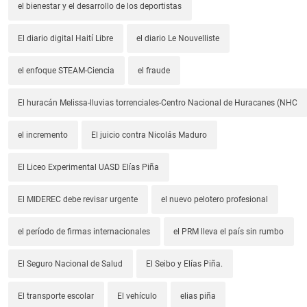
el bienestar y el desarrollo de los deportistas
El diario digital Haití Libre
el diario Le Nouvelliste
el enfoque STEAM-Ciencia
el fraude
El huracán Melissa-lluvias torrenciales-Centro Nacional de Huracanes (NHC
el incremento
El juicio contra Nicolás Maduro
El Liceo Experimental UASD Elías Piña
El MIDEREC debe revisar urgente
el nuevo pelotero profesional
el período de firmas internacionales
el PRM lleva el país sin rumbo
El Seguro Nacional de Salud
El Seibo y Elías Piña.
El transporte escolar
El vehículo
elias piña