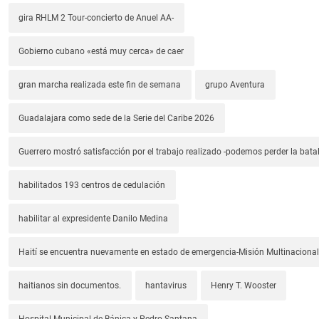
gira RHLM 2 Tour-concierto de Anuel AA-
Gobierno cubano «está muy cerca» de caer
gran marcha realizada este fin de semana
grupo Aventura
Guadalajara como sede de la Serie del Caribe 2026
Guerrero mostró satisfacción por el trabajo realizado -podemos perder la batal
habilitados 193 centros de cedulación
habilitar al expresidente Danilo Medina
Haití se encuentra nuevamente en estado de emergencia-Misión Multinacional
haitianos sin documentos.
hantavirus
Henry T. Wooster
Hospital Municipal de Bánica y Pedro Santana