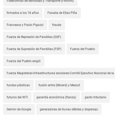
Fideicomiso de Movilidad y Transporte (Fimovit)
firmados a los 18 años
Fiscalia de Elías Piña
Francesca y Paolo Pigozzi
fraude
Fuerza de Represión de Pandillas (GSF)
Fuerza de Supresión de Pandillas (FSP)
Fuerza del Pueblo
Fuerza del Pueblo exigió
Fuerza Magisterial-infraestructuras escolares-Comité Ejecutivo Nacional de l
fundas plásticas
fusión entre (Minerd) y Mescyt
futuros del WTI
garantía económica (fianza)
gasto tributario
Gemini de Google
generadores de lluvias débiles y dispersas