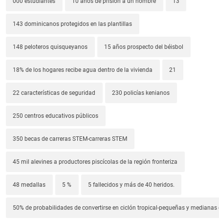
000 estudiantes
10 años de prisión a un hombre
13
143 dominicanos protegidos en las plantillas
148 peloteros quisqueyanos
15 años prospecto del béisbol
18% de los hogares recibe agua dentro de la vivienda
21
22 características de seguridad
230 policías kenianos
250 centros educativos públicos
350 becas de carreras STEM-carreras STEM
45 mil alevines a productores piscícolas de la región fronteriza
48 medallas
5 %
5 fallecidos y más de 40 heridos.
50% de probabilidades de convertirse en ciclón tropical-pequeñas y median