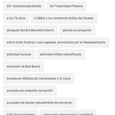
601 docentes pendientes
64.ª Asamblea Plenaria
a los 76 años
a OMSA y los corredores Núñez de Cáceres
abogada Sondra Macollins Garvin
aborda la corrupción
activa onda tropical y una vaguada.-provocados por el desplazamiento
actividad lluviosa
actividad militar intensificada
actuación de Bad Bunny
Acueducto Múltiple de Comendador y El Llano
acusada por presunta corrupción
acusados de abusar sexualmente de una joven.
ADN de los Guerrero
aeropuerto internacional José Martí