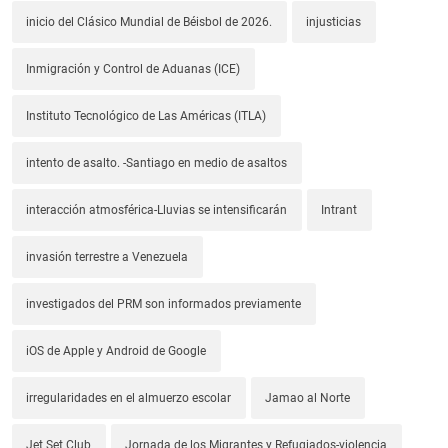
inicio del Clásico Mundial de Béisbol de 2026.
injusticias
Inmigración y Control de Aduanas (ICE)
Instituto Tecnológico de Las Américas (ITLA)
intento de asalto. -Santiago en medio de asaltos
interacción atmosférica-Lluvias se intensificarán
Intrant
invasión terrestre a Venezuela
investigados del PRM son informados previamente
iOS de Apple y Android de Google
irregularidades en el almuerzo escolar
Jamao al Norte
Jet Set Club
Jornada de los Migrantes y Refugiados-violencia