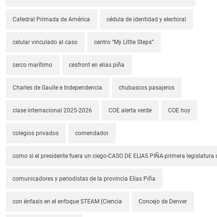
Catedral Primada de América
cédula de identidad y electoral
celular vinculado al caso
centro “My Little Steps”
cerco marítimo
cesfront en elias piña
Charles de Gaulle e Independencia
chubascos pasajeros
clase internacional 2025-2026
COE alerta verde
COE hoy
colegios privados
comendador
como si el presidente fuera un ciego-CASO DE ELIAS PIÑA-primera legislatura 
comunicadores y periodistas de la provincia Elías Piña
con énfasis en el enfoque STEAM (Ciencia
Concejo de Denver