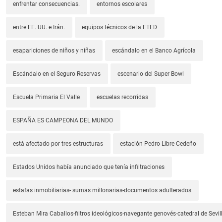
enfrentar consecuencias.
entornos escolares
entre EE. UU. e Irán.
equipos técnicos de la ETED
esapariciones de niños y niñas
escándalo en el Banco Agrícola
Escándalo en el Seguro Reservas
escenario del Super Bowl
Escuela Primaria El Valle
escuelas recorridas
ESPAÑA ES CAMPEONA DEL MUNDO
está afectado por tres estructuras
estación Pedro Libre Cedeño
Estados Unidos había anunciado que tenía infiltraciones
estafas inmobiliarias- sumas millonarias-documentos adulterados
Esteban Mira Caballos-filtros ideológicos-navegante genovés-catedral de Sevil