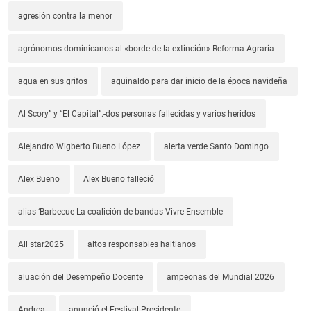
agresión contra la menor
agrónomos dominicanos al «borde de la extinción» Reforma Agraria
agua en sus grifos
aguinaldo para dar inicio de la época navideña
Al Scory” y “El Capital”.-dos personas fallecidas y varios heridos
Alejandro Wigberto Bueno López
alerta verde Santo Domingo
Alex Bueno
Alex Bueno falleció
alias ‘Barbecue-La coalición de bandas Vivre Ensemble
All star2025
altos responsables haitianos
aluación del Desempeño Docente
ampeonas del Mundial 2026
Andrea
anunció el Festival Presidente