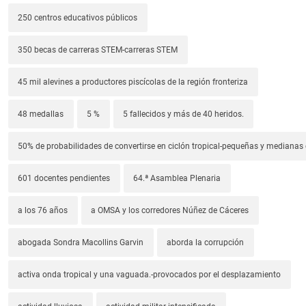
250 centros educativos públicos
350 becas de carreras STEM-carreras STEM
45 mil alevines a productores piscícolas de la región fronteriza
48 medallas
5 %
5 fallecidos y más de 40 heridos.
50% de probabilidades de convertirse en ciclón tropical-pequeñas y median
601 docentes pendientes
64.ª Asamblea Plenaria
a los 76 años
a OMSA y los corredores Núñez de Cáceres
abogada Sondra Macollins Garvin
aborda la corrupción
activa onda tropical y una vaguada.-provocados por el desplazamiento