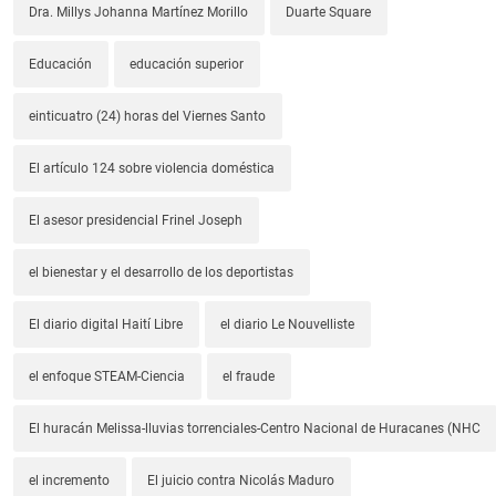
Dra. Millys Johanna Martínez Morillo
Duarte Square
Educación
educación superior
einticuatro (24) horas del Viernes Santo
El artículo 124 sobre violencia doméstica
El asesor presidencial Frinel Joseph
el bienestar y el desarrollo de los deportistas
El diario digital Haití Libre
el diario Le Nouvelliste
el enfoque STEAM-Ciencia
el fraude
El huracán Melissa-lluvias torrenciales-Centro Nacional de Huracanes (NHC
el incremento
El juicio contra Nicolás Maduro