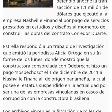
defendió anoche la tran­
sacción de 1.1 millón de
dólares que ejecutó a la
empresa Nashville Finan­cial por pago de servicios
prestados en estudios y diseños al momento de
construir las obras del con­trato Corredor Duarte.
Estrella respondió a un trabajo de investigación
que emitió la periodis­ta Alicia Ortega en su In­
forme de los lunes, donde mostró que la
constructora consorciada con Odebre­cht hizo un
pago “sospe­choso” el 1 de diciembre de 2011 a
Nashville Finan­cial, de origen paname­ña, la cual
posee el estatus suspendido en la actuali­dad por
ser una de las em­presas vinculadas en ca­sos de
corrupción con la constructora brasileña.
Los archivos Fincen es la filtración de miles de