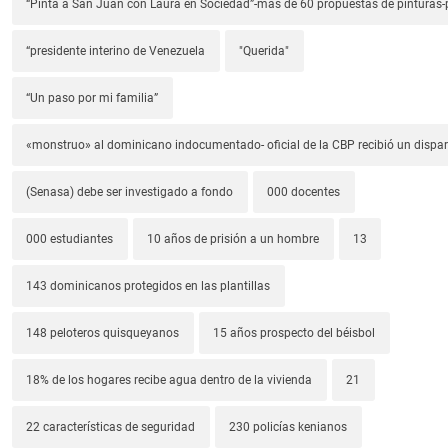
“Pinta a San Juan con Laura en Sociedad”-más de 60 propuestas de pinturas-p
“presidente interino de Venezuela
"Querida"
“Un paso por mi familia”
«monstruo» al dominicano indocumentado- oficial de la CBP recibió un dispa
(Senasa) debe ser investigado a fondo
000 docentes
000 estudiantes
10 años de prisión a un hombre
13
143 dominicanos protegidos en las plantillas
148 peloteros quisqueyanos
15 años prospecto del béisbol
18% de los hogares recibe agua dentro de la vivienda
21
22 características de seguridad
230 policías kenianos