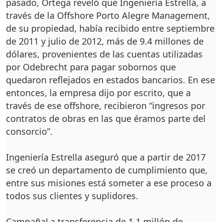
pasado, Ortega reveló que Inge­niería Estrella, a
través de la Offshore Porto Alegre Management,
de su pro­piedad, había recibido en­tre septiembre
de 2011 y julio de 2012, más de 9.4 millones de
dólares, pro­venientes de las cuen­tas utilizadas
por Odebre­cht para pagar sobornos que
quedaron refleja­dos en estados bancarios. En ese
entonces, la em­presa dijo por escrito, que a
través de ese offshore, reci­bieron “ingresos por
contra­tos de obras en las que éra­mos parte del
consorcio”.
Ingeniería Estrella ase­guró que a partir de 2017
se creó un depar­tamento de cumpli­miento que,
entre sus misiones está someter a ese proceso a
todos sus clientes y suplido­res.
CampañaLa transferencia de 1.1 millón de