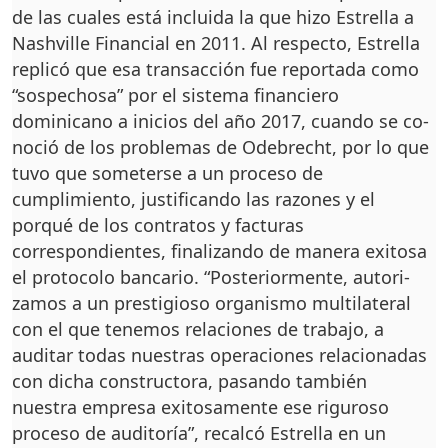
de las cuales está incluida la que hizo Estrella a
Nas­hville Financial en 2011. Al respecto, Estrella
repli­có que esa transacción fue reportada como
“sospecho­sa” por el sistema financie­ro
dominicano a inicios del año 2017, cuando se co­
noció de los problemas de Odebrecht, por lo que
tu­vo que someterse a un pro­ceso de
cumplimiento, jus­tificando las razones y el
porqué de los contratos y facturas
correspondientes, finalizando de manera exi­tosa
el protocolo bancario. “Posteriormente, autori­
zamos a un prestigioso or­ganismo multilateral
con el que tenemos relacio­nes de trabajo, a
auditar todas nuestras operacio­nes relacionadas
con di­cha constructora, pasando también
nuestra empresa exitosamente ese riguroso
proceso de auditoría”, recal­có Estrella en un