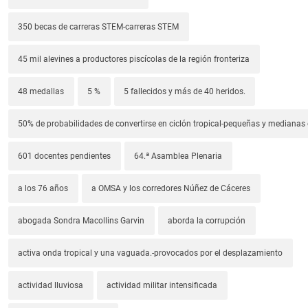
350 becas de carreras STEM-carreras STEM
45 mil alevines a productores piscícolas de la región fronteriza
48 medallas
5 %
5 fallecidos y más de 40 heridos.
50% de probabilidades de convertirse en ciclón tropical-pequeñas y median
601 docentes pendientes
64.ª Asamblea Plenaria
a los 76 años
a OMSA y los corredores Núñez de Cáceres
abogada Sondra Macollins Garvin
aborda la corrupción
activa onda tropical y una vaguada.-provocados por el desplazamiento
actividad lluviosa
actividad militar intensificada