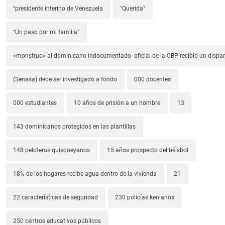
“presidente interino de Venezuela
"Querida"
“Un paso por mi familia”
«monstruo» al dominicano indocumentado- oficial de la CBP recibió un dispa
(Senasa) debe ser investigado a fondo
000 docentes
000 estudiantes
10 años de prisión a un hombre
13
143 dominicanos protegidos en las plantillas
148 peloteros quisqueyanos
15 años prospecto del béisbol
18% de los hogares recibe agua dentro de la vivienda
21
22 características de seguridad
230 policías kenianos
250 centros educativos públicos