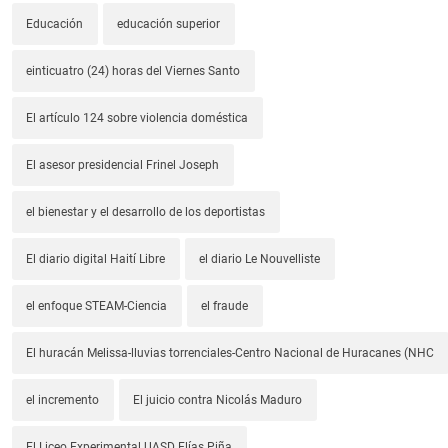
Educación
educación superior
einticuatro (24) horas del Viernes Santo
El artículo 124 sobre violencia doméstica
El asesor presidencial Frinel Joseph
el bienestar y el desarrollo de los deportistas
El diario digital Haití Libre
el diario Le Nouvelliste
el enfoque STEAM-Ciencia
el fraude
El huracán Melissa-lluvias torrenciales-Centro Nacional de Huracanes (NHC
el incremento
El juicio contra Nicolás Maduro
El Liceo Experimental UASD Elías Piña