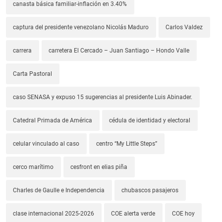
canasta básica familiar-inflación en 3.40%
captura del presidente venezolano Nicolás Maduro
Carlos Valdez
carrera
carretera El Cercado – Juan Santiago – Hondo Valle
Carta Pastoral
caso SENASA y expuso 15 sugerencias al presidente Luis Abinader.
Catedral Primada de América
cédula de identidad y electoral
celular vinculado al caso
centro “My Little Steps”
cerco marítimo
cesfront en elias piña
Charles de Gaulle e Independencia
chubascos pasajeros
clase internacional 2025-2026
COE alerta verde
COE hoy