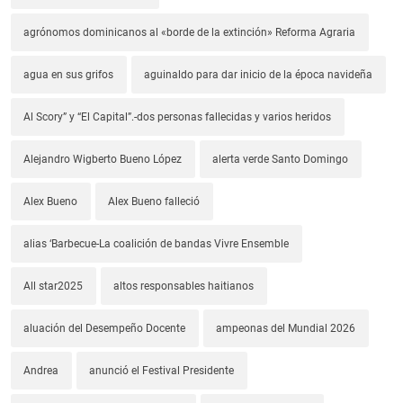
agrónomos dominicanos al «borde de la extinción» Reforma Agraria
agua en sus grifos
aguinaldo para dar inicio de la época navideña
Al Scory” y “El Capital”.-dos personas fallecidas y varios heridos
Alejandro Wigberto Bueno López
alerta verde Santo Domingo
Alex Bueno
Alex Bueno falleció
alias ‘Barbecue-La coalición de bandas Vivre Ensemble
All star2025
altos responsables haitianos
aluación del Desempeño Docente
ampeonas del Mundial 2026
Andrea
anunció el Festival Presidente