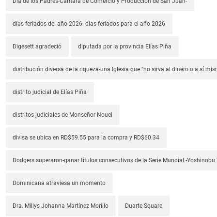
Día de los Padres-Cámara de Comercio y Producción de San Juan-
días feriados del año 2026- días feriados para el año 2026
Digesett agradeció
diputada por la provincia Elías Piña
distribución diversa de la riqueza-una Iglesia que “no sirva al dinero o a sí mi
distrito judicial de Elías Piña
distritos judiciales de Monseñor Nouel
divisa se ubica en RD$59.55 para la compra y RD$60.34
Dodgers superaron-ganar títulos consecutivos de la Serie Mundial.-Yoshino
Dominicana atraviesa un momento
Dra. Millys Johanna Martínez Morillo
Duarte Square