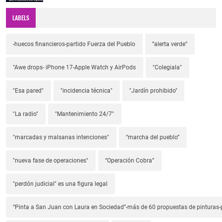
LABELS
-huecos financieros-partido Fuerza del Pueblo
”alerta verde”
"Awe drops- iPhone 17-Apple Watch y AirPods
"Colegiala"
"Esa pared"
"incidencia técnica"
"Jardín prohibido"
"La radio"
"Mantenimiento 24/7"
"marcadas y malsanas intenciones"
“marcha del pueblo”
"nueva fase de operaciones"
“Operación Cobra”
"perdón judicial" es una figura legal
“Pinta a San Juan con Laura en Sociedad”-más de 60 propuestas de pinturas-p