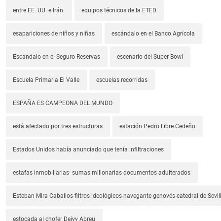
entre EE. UU. e Irán.
equipos técnicos de la ETED
esapariciones de niños y niñas
escándalo en el Banco Agrícola
Escándalo en el Seguro Reservas
escenario del Super Bowl
Escuela Primaria El Valle
escuelas recorridas
ESPAÑA ES CAMPEONA DEL MUNDO
está afectado por tres estructuras
estación Pedro Libre Cedeño
Estados Unidos había anunciado que tenía infiltraciones
estafas inmobiliarias- sumas millonarias-documentos adulterados
Esteban Mira Caballos-filtros ideológicos-navegante genovés-catedral de Sevil
estocada al chofer Deivy Abreu