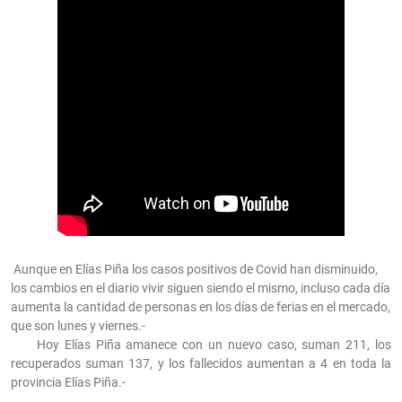
Aunque en Elías Piña los casos positivos de Covid han disminuido,
los cambios en el diario vivir siguen siendo el mismo, incluso cada día
aumenta la cantidad de personas en los días de ferias en el mercado,
que son lunes y viernes.-
Hoy Elías Piña amanece con un nuevo caso, suman 211, los
recuperados suman 137, y los fallecidos aumentan a 4 en toda la
provincia Elías Piña.-