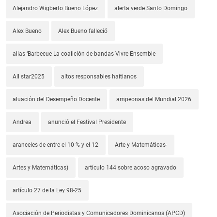
Alejandro Wigberto Bueno López
alerta verde Santo Domingo
Alex Bueno
Alex Bueno falleció
alias ‘Barbecue-La coalición de bandas Vivre Ensemble
All star2025
altos responsables haitianos
aluación del Desempeño Docente
ampeonas del Mundial 2026
Andrea
anunció el Festival Presidente
aranceles de entre el 10 % y el 12
Arte y Matemáticas-
Artes y Matemáticas)
artículo 144 sobre acoso agravado
artículo 27 de la Ley 98-25
Asociación de Periodistas y Comunicadores Dominicanos (APCD)