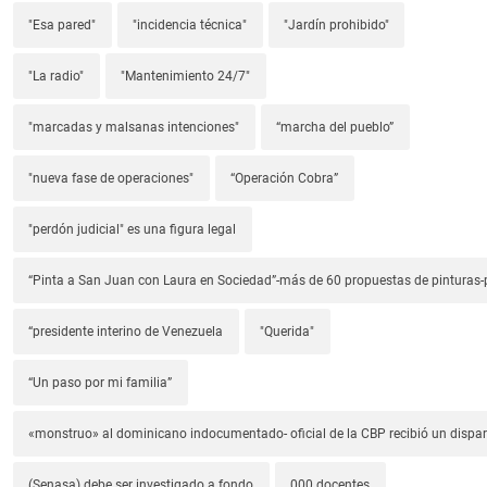
"Esa pared"
"incidencia técnica"
"Jardín prohibido"
"La radio"
"Mantenimiento 24/7"
"marcadas y malsanas intenciones"
“marcha del pueblo”
"nueva fase de operaciones"
“Operación Cobra”
"perdón judicial" es una figura legal
“Pinta a San Juan con Laura en Sociedad”-más de 60 propuestas de pinturas-p
“presidente interino de Venezuela
"Querida"
“Un paso por mi familia”
«monstruo» al dominicano indocumentado- oficial de la CBP recibió un dispa
(Senasa) debe ser investigado a fondo
000 docentes