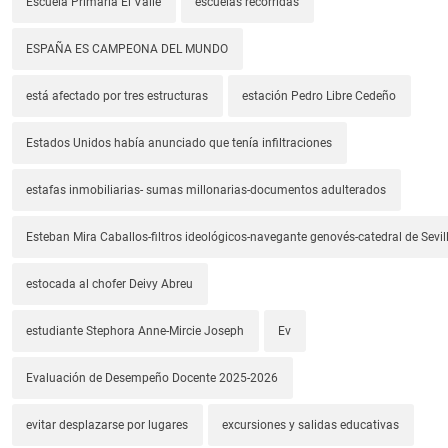
Escuela Primaria El Valle
escuelas recorridas
ESPAÑA ES CAMPEONA DEL MUNDO
está afectado por tres estructuras
estación Pedro Libre Cedeño
Estados Unidos había anunciado que tenía infiltraciones
estafas inmobiliarias- sumas millonarias-documentos adulterados
Esteban Mira Caballos-filtros ideológicos-navegante genovés-catedral de Sevil
estocada al chofer Deivy Abreu
estudiante Stephora Anne-Mircie Joseph
Ev
Evaluación de Desempeño Docente 2025-2026
evitar desplazarse por lugares
excursiones y salidas educativas