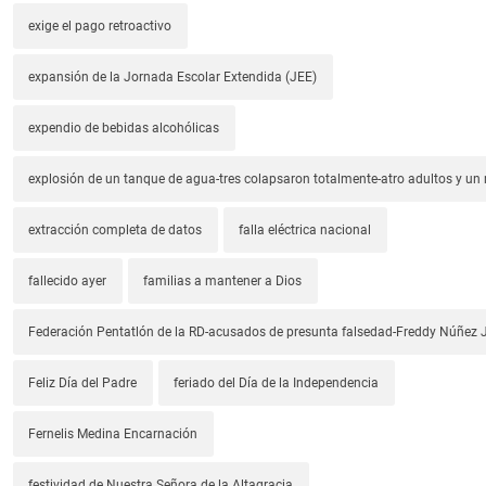
exige el pago retroactivo
expansión de la Jornada Escolar Extendida (JEE)
expendio de bebidas alcohólicas
explosión de un tanque de agua-tres colapsaron totalmente-atro adultos y un
extracción completa de datos
falla eléctrica nacional
fallecido ayer
familias a mantener a Dios
Federación Pentatlón de la RD-acusados de presunta falsedad-Freddy Núñez J
Feliz Día del Padre
feriado del Día de la Independencia
Fernelis Medina Encarnación
festividad de Nuestra Señora de la Altagracia