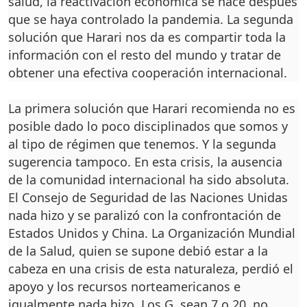
salud, la reactivación eco­nómica se hace después
que se haya controlado la pan­demia. La segunda
solución que Harari nos da es com­partir toda la
información con el resto del mundo y tra­tar de
obtener una efectiva cooperación internacional.
La primera solución que Harari recomienda no es
po­sible dado lo poco discipli­nados que somos y
al tipo de régimen que tenemos. Y la se­gunda
sugerencia tampoco. En esta crisis, la ausencia
de la comunidad internacional ha sido absoluta.
El Conse­jo de Seguridad de las Nacio­nes Unidas
nada hizo y se pa­ralizó con la confrontación de
Estados Unidos y China. La Organización Mundial
de la Salud, quien se supone debió estar a la
cabeza en una cri­sis de esta naturaleza, perdió el
apoyo y los recursos norte­americanos e
igualmente na­da hizo. Los G, sean 7 o 20, no