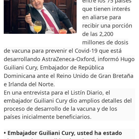
entre los 75 países
que tie­nen interés
en aliarse para
recibir una por­ción
de las 2,200
millones de dosis
de vacuna para pre­venir el Covid-19 que está
desarrollando AstraZeneca-Oxford, informó Hugo
Gui­liani Cury, Embajador de Re­pública
Dominicana ante el Reino Unido de Gran Breta­ña
e Irlanda del Norte.
En una entrevista para el Listín Diario, el
embajador Guiliani Cury dio amplios detalles del
proceso de desa­rrollo de la vacuna y de los
países inicialmente benefi­ciarios.
•
Embajador Guiliani Cury, usted ha estado