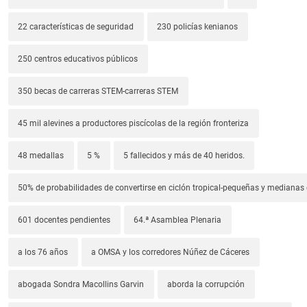
22 características de seguridad
230 policías kenianos
250 centros educativos públicos
350 becas de carreras STEM-carreras STEM
45 mil alevines a productores piscícolas de la región fronteriza
48 medallas
5 %
5 fallecidos y más de 40 heridos.
50% de probabilidades de convertirse en ciclón tropical-pequeñas y median
601 docentes pendientes
64.ª Asamblea Plenaria
a los 76 años
a OMSA y los corredores Núñez de Cáceres
abogada Sondra Macollins Garvin
aborda la corrupción