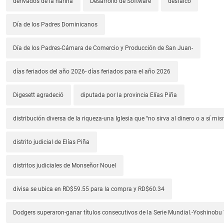
derivados de la harina
Desarrollo de Software
desfalco
Día de los Padres Dominicanos
Día de los Padres-Cámara de Comercio y Producción de San Juan-
días feriados del año 2026- días feriados para el año 2026
Digesett agradeció
diputada por la provincia Elías Piña
distribución diversa de la riqueza-una Iglesia que “no sirva al dinero o a sí mi
distrito judicial de Elías Piña
distritos judiciales de Monseñor Nouel
divisa se ubica en RD$59.55 para la compra y RD$60.34
Dodgers superaron-ganar títulos consecutivos de la Serie Mundial.-Yoshino