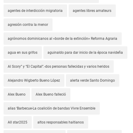
agentes de interdicción migratoria
agentes libres amateurs
agresión contra la menor
agrónomos dominicanos al «borde de la extinción» Reforma Agraria
agua en sus grifos
aguinaldo para dar inicio de la época navideña
Al Scory” y “El Capital”.-dos personas fallecidas y varios heridos
Alejandro Wigberto Bueno López
alerta verde Santo Domingo
Alex Bueno
Alex Bueno falleció
alias ‘Barbecue-La coalición de bandas Vivre Ensemble
All star2025
altos responsables haitianos