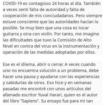
COVID-19 es contagioso 24 horas al día. También
a ve­ces sentí falta de autoridad y falta de
cooperación de mis conciudadanos. Pero siem­pre
estuve consciente que las autoridades hacían lo
posi­ble. Se muy bien que una co­sa es tocar
guitarra y otra con violín. Por tanto, me imagi­no
las dificultades que tuvo la Comisión de Alto
Nivel en contra del virus en la instru­mentación y
operación de las medidas adoptadas por ellos.
Ese es el dilema, abrir o ce­rrar. A veces cuando
uno no encuentra solución a un pro­blema, debe
hacer una pausa y ayudarse con las experien­cias
y sabidurías de otros. Eso hice y en semanas
pasadas me encontré con unos artícu­los del
afamado escritor Yu­val Harari, quien es el autor
del libro ‘’Sapiens’’. Su ensayo fue para mi tan