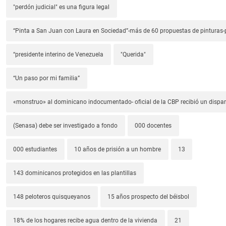
"perdón judicial" es una figura legal
“Pinta a San Juan con Laura en Sociedad”-más de 60 propuestas de pinturas-p
“presidente interino de Venezuela
"Querida"
“Un paso por mi familia”
«monstruo» al dominicano indocumentado- oficial de la CBP recibió un dispa
(Senasa) debe ser investigado a fondo
000 docentes
000 estudiantes
10 años de prisión a un hombre
13
143 dominicanos protegidos en las plantillas
148 peloteros quisqueyanos
15 años prospecto del béisbol
18% de los hogares recibe agua dentro de la vivienda
21