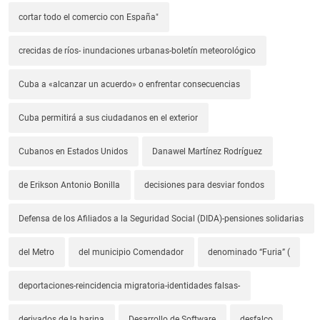
cortar todo el comercio con España"
crecidas de ríos- inundaciones urbanas-boletín meteorológico
Cuba a «alcanzar un acuerdo» o enfrentar consecuencias
Cuba permitirá a sus ciudadanos en el exterior
Cubanos en Estados Unidos
Danawel Martínez Rodríguez
de Erikson Antonio Bonilla
decisiones para desviar fondos
Defensa de los Afiliados a la Seguridad Social (DIDA)-pensiones solidarias
del Metro
del municipio Comendador
denominado “Furia” (
deportaciones-reincidencia migratoria-identidades falsas-
derivados de la harina
Desarrollo de Software
desfalco