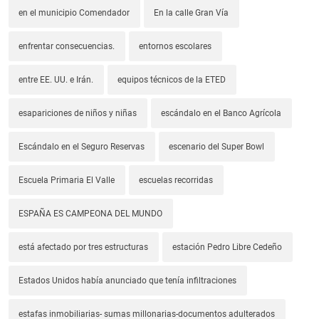
en el municipio Comendador
En la calle Gran Vía
enfrentar consecuencias.
entornos escolares
entre EE. UU. e Irán.
equipos técnicos de la ETED
esapariciones de niños y niñas
escándalo en el Banco Agrícola
Escándalo en el Seguro Reservas
escenario del Super Bowl
Escuela Primaria El Valle
escuelas recorridas
ESPAÑA ES CAMPEONA DEL MUNDO
está afectado por tres estructuras
estación Pedro Libre Cedeño
Estados Unidos había anunciado que tenía infiltraciones
estafas inmobiliarias- sumas millonarias-documentos adulterados