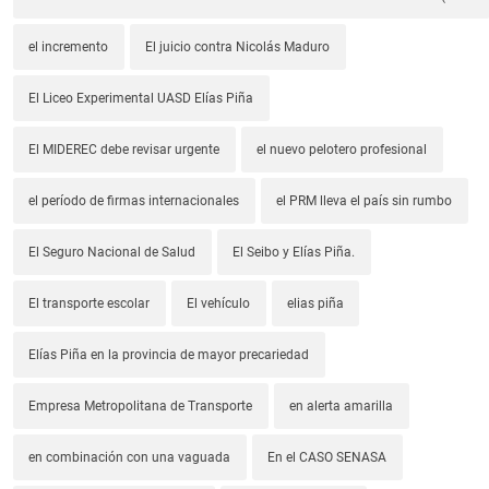
el incremento
El juicio contra Nicolás Maduro
El Liceo Experimental UASD Elías Piña
El MIDEREC debe revisar urgente
el nuevo pelotero profesional
el período de firmas internacionales
el PRM lleva el país sin rumbo
El Seguro Nacional de Salud
El Seibo y Elías Piña.
El transporte escolar
El vehículo
elias piña
Elías Piña en la provincia de mayor precariedad
Empresa Metropolitana de Transporte
en alerta amarilla
en combinación con una vaguada
En el CASO SENASA