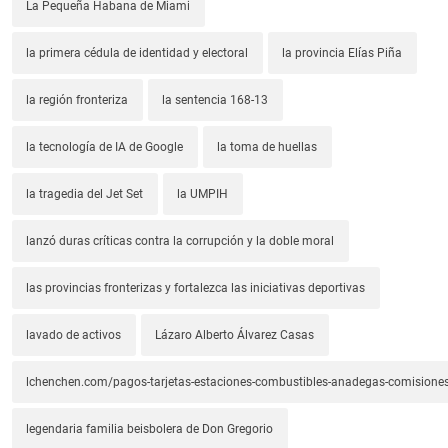
La Pequeña Habana de Miami
la primera cédula de identidad y electoral
la provincia Elías Piña
la región fronteriza
la sentencia 168-13
la tecnología de IA de Google
la toma de huellas
la tragedia del Jet Set
la UMPIH
lanzó duras críticas contra la corrupción y la doble moral
las provincias fronterizas y fortalezca las iniciativas deportivas
lavado de activos
Lázaro Alberto Álvarez Casas
lchenchen.com/pagos-tarjetas-estaciones-combustibles-anadegas-comisione
legendaria familia beisbolera de Don Gregorio