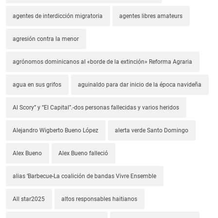
agentes de interdicción migratoria
agentes libres amateurs
agresión contra la menor
agrónomos dominicanos al «borde de la extinción» Reforma Agraria
agua en sus grifos
aguinaldo para dar inicio de la época navideña
Al Scory” y “El Capital”.-dos personas fallecidas y varios heridos
Alejandro Wigberto Bueno López
alerta verde Santo Domingo
Alex Bueno
Alex Bueno falleció
alias ‘Barbecue-La coalición de bandas Vivre Ensemble
All star2025
altos responsables haitianos