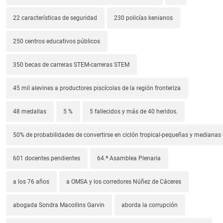
22 características de seguridad
230 policías kenianos
250 centros educativos públicos
350 becas de carreras STEM-carreras STEM
45 mil alevines a productores piscícolas de la región fronteriza
48 medallas
5 %
5 fallecidos y más de 40 heridos.
50% de probabilidades de convertirse en ciclón tropical-pequeñas y median
601 docentes pendientes
64.ª Asamblea Plenaria
a los 76 años
a OMSA y los corredores Núñez de Cáceres
abogada Sondra Macollins Garvin
aborda la corrupción