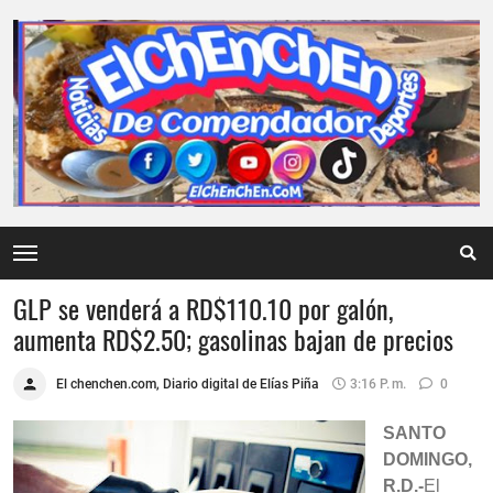
GLP se venderá a RD$110.10 por galón,
aumenta RD$2.50; gasolinas bajan de precios
El chenchen.com, Diario digital de Elías Piña
3:16 P. M.
0
SANTO
DOMINGO,
R.D.-
El