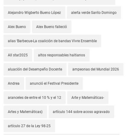
Alejandro Wigberto Bueno López
alerta verde Santo Domingo
Alex Bueno
Alex Bueno falleció
alias ‘Barbecue-La coalición de bandas Vivre Ensemble
All star2025
altos responsables haitianos
aluación del Desempeño Docente
ampeonas del Mundial 2026
Andrea
anunció el Festival Presidente
aranceles de entre el 10 % y el 12
Arte y Matemáticas-
Artes y Matemáticas)
artículo 144 sobre acoso agravado
artículo 27 de la Ley 98-25