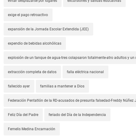
evitar desplazarse por lugares
excursiones y salidas educativas
exige el pago retroactivo
expansión de la Jornada Escolar Extendida (JEE)
expendio de bebidas alcohólicas
explosión de un tanque de agua-tres colapsaron totalmente-atro adultos y un
extracción completa de datos
falla eléctrica nacional
fallecido ayer
familias a mantener a Dios
Federación Pentatlón de la RD-acusados de presunta falsedad-Freddy Núñez J
Feliz Día del Padre
feriado del Día de la Independencia
Fernelis Medina Encarnación