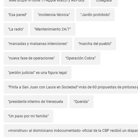
"Awe drops- iPhone 17-Apple Watch y AirPods
"Colegiala"
"Esa pared"
"incidencia técnica"
"Jardín prohibido"
"La radio"
"Mantenimiento 24/7"
"marcadas y malsanas intenciones"
“marcha del pueblo”
"nueva fase de operaciones"
“Operación Cobra”
"perdón judicial" es una figura legal
“Pinta a San Juan con Laura en Sociedad”-más de 60 propuestas de pinturas-p
“presidente interino de Venezuela
"Querida"
“Un paso por mi familia”
«monstruo» al dominicano indocumentado- oficial de la CBP recibió un dispa