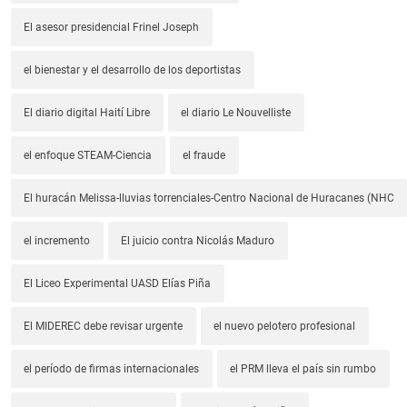
El asesor presidencial Frinel Joseph
el bienestar y el desarrollo de los deportistas
El diario digital Haití Libre
el diario Le Nouvelliste
el enfoque STEAM-Ciencia
el fraude
El huracán Melissa-lluvias torrenciales-Centro Nacional de Huracanes (NHC
el incremento
El juicio contra Nicolás Maduro
El Liceo Experimental UASD Elías Piña
El MIDEREC debe revisar urgente
el nuevo pelotero profesional
el período de firmas internacionales
el PRM lleva el país sin rumbo