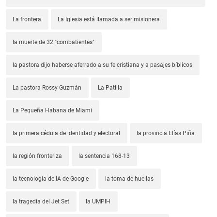
La frontera
La Iglesia está llamada a ser misionera
la muerte de 32 "combatientes"
la pastora dijo haberse aferrado a su fe cristiana y a pasajes bíblicos
La pastora Rossy Guzmán
La Patilla
La Pequeña Habana de Miami
la primera cédula de identidad y electoral
la provincia Elías Piña
la región fronteriza
la sentencia 168-13
la tecnología de IA de Google
la toma de huellas
la tragedia del Jet Set
la UMPIH