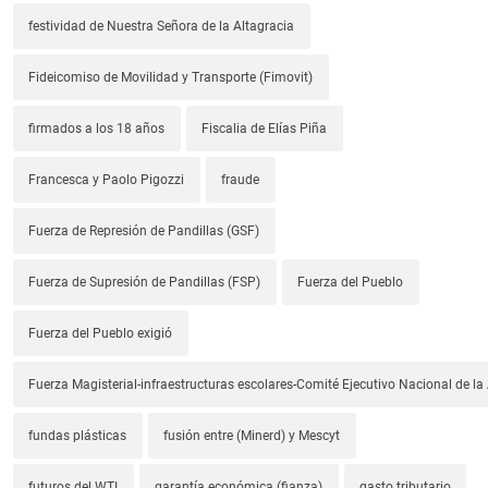
festividad de Nuestra Señora de la Altagracia
Fideicomiso de Movilidad y Transporte (Fimovit)
firmados a los 18 años
Fiscalia de Elías Piña
Francesca y Paolo Pigozzi
fraude
Fuerza de Represión de Pandillas (GSF)
Fuerza de Supresión de Pandillas (FSP)
Fuerza del Pueblo
Fuerza del Pueblo exigió
Fuerza Magisterial-infraestructuras escolares-Comité Ejecutivo Nacional de l
fundas plásticas
fusión entre (Minerd) y Mescyt
futuros del WTI
garantía económica (fianza)
gasto tributario