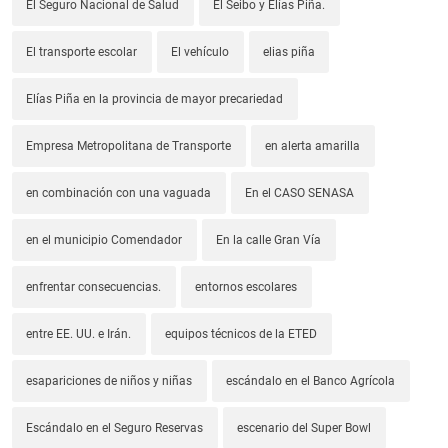
El Seguro Nacional de Salud
El Seibo y Elías Piña.
El transporte escolar
El vehículo
elias piña
Elías Piña en la provincia de mayor precariedad
Empresa Metropolitana de Transporte
en alerta amarilla
en combinación con una vaguada
En el CASO SENASA
en el municipio Comendador
En la calle Gran Vía
enfrentar consecuencias.
entornos escolares
entre EE. UU. e Irán.
equipos técnicos de la ETED
esapariciones de niños y niñas
escándalo en el Banco Agrícola
Escándalo en el Seguro Reservas
escenario del Super Bowl