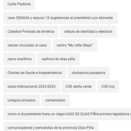
Carta Pastoral
caso SENASA y expuso 15 sugerencias al presidente Luis Abinader.
Catedral Primada de América
cédula de identidad y electoral
celular vinculado al caso
centro “My Little Steps”
cerco marítimo
cesfront en elias piña
Charles de Gaulle e Independencia
chubascos pasajeros
clase internacional 2025-2026
COE alerta verde
COE hoy
colegios privados
comendador
como si el presidente fuera un ciego-CASO DE ELIAS PIÑA-primera legislatura 
comunicadores y periodistas de la provincia Elías Piña