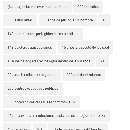
(Senasa) debe ser investigado a fondo
000 docentes
000 estudiantes
10 años de prisión a un hombre
13
143 dominicanos protegidos en las plantillas
148 peloteros quisqueyanos
15 años prospecto del béisbol
18% de los hogares recibe agua dentro de la vivienda
21
22 características de seguridad
230 policías kenianos
250 centros educativos públicos
350 becas de carreras STEM-carreras STEM
45 mil alevines a productores piscícolas de la región fronteriza
48 medallas
5 %
5 fallecidos y más de 40 heridos.