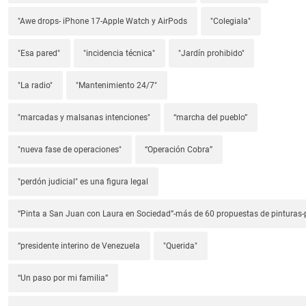
"Awe drops- iPhone 17-Apple Watch y AirPods
"Colegiala"
"Esa pared"
"incidencia técnica"
"Jardín prohibido"
"La radio"
"Mantenimiento 24/7"
"marcadas y malsanas intenciones"
“marcha del pueblo”
"nueva fase de operaciones"
“Operación Cobra”
"perdón judicial" es una figura legal
“Pinta a San Juan con Laura en Sociedad”-más de 60 propuestas de pinturas-p
“presidente interino de Venezuela
"Querida"
“Un paso por mi familia”