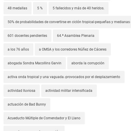
48 medallas
5 %
5 fallecidos y más de 40 heridos.
50% de probabilidades de convertirse en ciclón tropical-pequeñas y median
601 docentes pendientes
64.ª Asamblea Plenaria
a los 76 años
a OMSA y los corredores Núñez de Cáceres
abogada Sondra Macollins Garvin
aborda la corrupción
activa onda tropical y una vaguada.-provocados por el desplazamiento
actividad lluviosa
actividad militar intensificada
actuación de Bad Bunny
Acueducto Múltiple de Comendador y El Llano