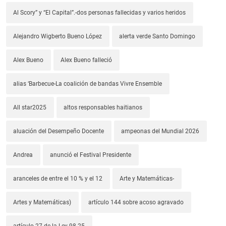
Al Scory” y “El Capital”.-dos personas fallecidas y varios heridos
Alejandro Wigberto Bueno López
alerta verde Santo Domingo
Alex Bueno
Alex Bueno falleció
alias ‘Barbecue-La coalición de bandas Vivre Ensemble
All star2025
altos responsables haitianos
aluación del Desempeño Docente
ampeonas del Mundial 2026
Andrea
anunció el Festival Presidente
aranceles de entre el 10 % y el 12
Arte y Matemáticas-
Artes y Matemáticas)
artículo 144 sobre acoso agravado
artículo 27 de la Ley 98-25