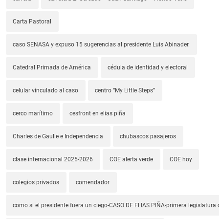
Carta Pastoral
caso SENASA y expuso 15 sugerencias al presidente Luis Abinader.
Catedral Primada de América
cédula de identidad y electoral
celular vinculado al caso
centro “My Little Steps”
cerco marítimo
cesfront en elias piña
Charles de Gaulle e Independencia
chubascos pasajeros
clase internacional 2025-2026
COE alerta verde
COE hoy
colegios privados
comendador
como si el presidente fuera un ciego-CASO DE ELIAS PIÑA-primera legislatura 