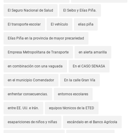
El Seguro Nacional de Salud
El Seibo y Elías Piña.
El transporte escolar
El vehículo
elias piña
Elías Piña en la provincia de mayor precariedad
Empresa Metropolitana de Transporte
en alerta amarilla
en combinación con una vaguada
En el CASO SENASA
en el municipio Comendador
En la calle Gran Vía
enfrentar consecuencias.
entornos escolares
entre EE. UU. e Irán.
equipos técnicos de la ETED
esapariciones de niños y niñas
escándalo en el Banco Agrícola