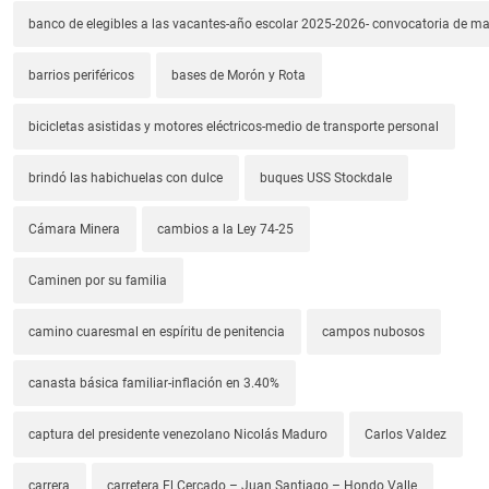
banco de elegibles a las vacantes-año escolar 2025-2026- convocatoria de m
barrios periféricos
bases de Morón y Rota
bicicletas asistidas y motores eléctricos-medio de transporte personal
brindó las habichuelas con dulce
buques USS Stockdale
Cámara Minera
cambios a la Ley 74-25
Caminen por su familia
camino cuaresmal en espíritu de penitencia
campos nubosos
canasta básica familiar-inflación en 3.40%
captura del presidente venezolano Nicolás Maduro
Carlos Valdez
carrera
carretera El Cercado – Juan Santiago – Hondo Valle