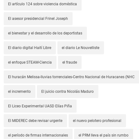
El artículo 124 sobre violencia doméstica
El asesor presidencial Frinel Joseph
el bienestar y el desarrollo de los deportistas
El diario digital Haití Libre
el diario Le Nouvelliste
el enfoque STEAM-Ciencia
el fraude
El huracán Melissa-lluvias torrenciales-Centro Nacional de Huracanes (NHC
el incremento
El juicio contra Nicolás Maduro
El Liceo Experimental UASD Elías Piña
El MIDEREC debe revisar urgente
el nuevo pelotero profesional
el período de firmas internacionales
el PRM lleva el país sin rumbo