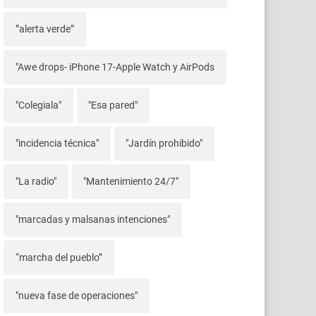
”alerta verde”
"Awe drops- iPhone 17-Apple Watch y AirPods
"Colegiala"
"Esa pared"
"incidencia técnica"
"Jardín prohibido"
"La radio"
"Mantenimiento 24/7"
"marcadas y malsanas intenciones"
“marcha del pueblo”
"nueva fase de operaciones"