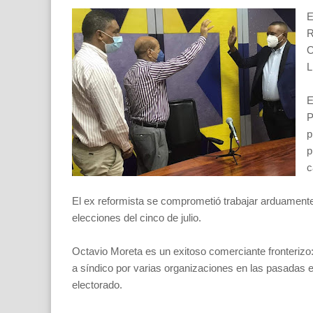
E
R
O
L
E
P
p
p
c
El ex reformista se comprometió trabajar arduamente
elecciones del cinco de julio.
Octavio Moreta es un exitoso comerciante fronterizo:
a síndico por varias organizaciones en las pasadas el
electorado.