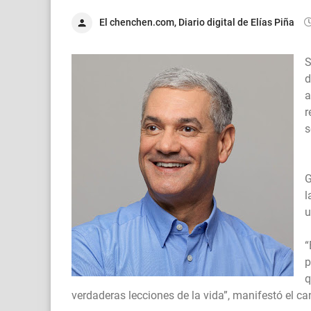
El chenchen.com, Diario digital de Elías Piña
S
d
a
r
s
G
l
u
“
p
q
verdaderas lecciones de la vida”, manifestó el ca