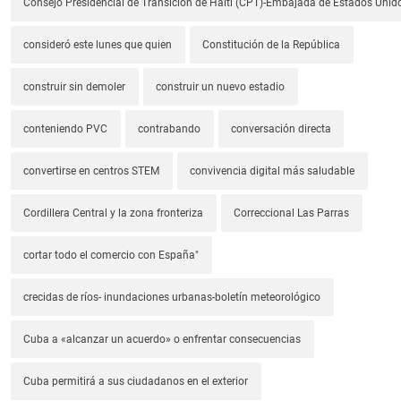
Consejo Presidencial de Transición de Haití (CPT)-Embajada de Estados Unido
consideró este lunes que quien
Constitución de la República
construir sin demoler
construir un nuevo estadio
conteniendo PVC
contrabando
conversación directa
convertirse en centros STEM
convivencia digital más saludable
Cordillera Central y la zona fronteriza
Correccional Las Parras
cortar todo el comercio con España"
crecidas de ríos- inundaciones urbanas-boletín meteorológico
Cuba a «alcanzar un acuerdo» o enfrentar consecuencias
Cuba permitirá a sus ciudadanos en el exterior