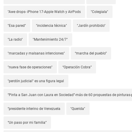
"Awe drops- iPhone 17-Apple Watch y AirPods
"Colegiala"
"Esa pared"
"incidencia técnica"
"Jardín prohibido"
"La radio"
"Mantenimiento 24/7"
"marcadas y malsanas intenciones"
“marcha del pueblo”
"nueva fase de operaciones"
“Operación Cobra”
"perdón judicial" es una figura legal
“Pinta a San Juan con Laura en Sociedad”-más de 60 propuestas de pinturas-p
“presidente interino de Venezuela
"Querida"
“Un paso por mi familia”