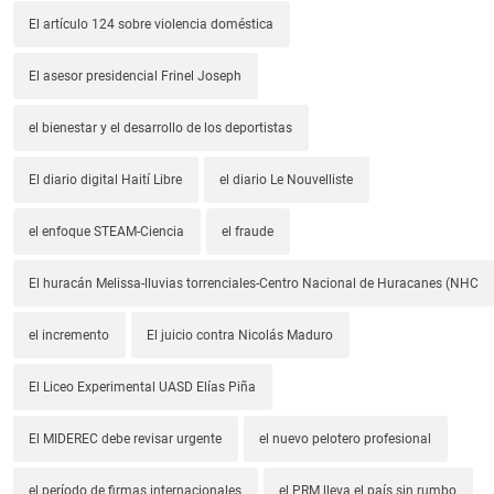
El artículo 124 sobre violencia doméstica
El asesor presidencial Frinel Joseph
el bienestar y el desarrollo de los deportistas
El diario digital Haití Libre
el diario Le Nouvelliste
el enfoque STEAM-Ciencia
el fraude
El huracán Melissa-lluvias torrenciales-Centro Nacional de Huracanes (NHC
el incremento
El juicio contra Nicolás Maduro
El Liceo Experimental UASD Elías Piña
El MIDEREC debe revisar urgente
el nuevo pelotero profesional
el período de firmas internacionales
el PRM lleva el país sin rumbo