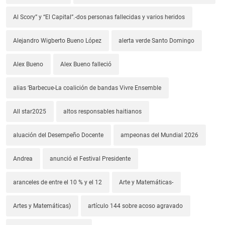
Al Scory” y “El Capital”.-dos personas fallecidas y varios heridos
Alejandro Wigberto Bueno López
alerta verde Santo Domingo
Alex Bueno
Alex Bueno falleció
alias ‘Barbecue-La coalición de bandas Vivre Ensemble
All star2025
altos responsables haitianos
aluación del Desempeño Docente
ampeonas del Mundial 2026
Andrea
anunció el Festival Presidente
aranceles de entre el 10 % y el 12
Arte y Matemáticas-
Artes y Matemáticas)
artículo 144 sobre acoso agravado