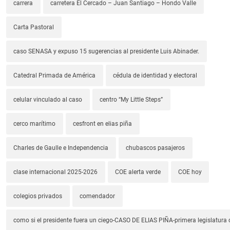
carrera
carretera El Cercado – Juan Santiago – Hondo Valle
Carta Pastoral
caso SENASA y expuso 15 sugerencias al presidente Luis Abinader.
Catedral Primada de América
cédula de identidad y electoral
celular vinculado al caso
centro “My Little Steps”
cerco marítimo
cesfront en elias piña
Charles de Gaulle e Independencia
chubascos pasajeros
clase internacional 2025-2026
COE alerta verde
COE hoy
colegios privados
comendador
como si el presidente fuera un ciego-CASO DE ELIAS PIÑA-primera legislatura 