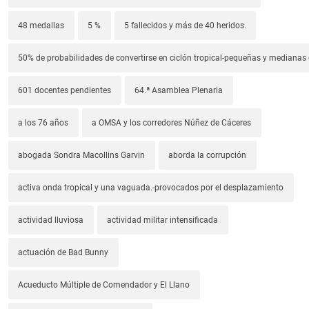
48 medallas
5 %
5 fallecidos y más de 40 heridos.
50% de probabilidades de convertirse en ciclón tropical-pequeñas y median
601 docentes pendientes
64.ª Asamblea Plenaria
a los 76 años
a OMSA y los corredores Núñez de Cáceres
abogada Sondra Macollins Garvin
aborda la corrupción
activa onda tropical y una vaguada.-provocados por el desplazamiento
actividad lluviosa
actividad militar intensificada
actuación de Bad Bunny
Acueducto Múltiple de Comendador y El Llano