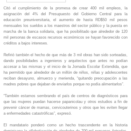
Citó el cumplimiento de la promesa de crear 400 mil empleos, la
asignación del 4% del Presupuesto del Gobierno Central para la
educación preuniversitaria, el aumento de hasta RD$50 mil pesos
mensuales los sueldos a los maestros del sector público y la puesta en
marcha de la banca solidaria, que ha posibilitado que alrededor de 120
mil personas de escasos recursos económicos se hayan favorecido con
créditos a bajos intereses.
Refirió también el hecho de que más de 3 mil obras han sido sorteadas,
dando posibilidades a ingenieros y arquitectos que antes no podían
accesar a las mismas y el inicio de la Jornada Escolar Extendida, que
ha permitido que alrededor de un millón de niños, niñas y adolescentes
reciban desayuno, almuerzo y merienda, “quitando preocupación a las
madres pobres que dejaban de enviarlos porque no podía alimentarlos”.
“También estamos sembrando el país de centros de diagnósticos para
que las mujeres puedan hacerse papanicolau y otros estudios a fin de
prevenir cáncer de mamas, cervicouterinos y otros que les eviten llegar
a enfermedades catastróficas”, expresó.
El mandatario ponderó como un hecho trascendente en la historia
dominicana la alfabetización de alrededor de 700 mil personas iletradas,