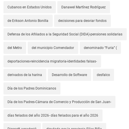
Cubanos en Estados Unidos
Danawel Martínez Rodríguez
de Erikson Antonio Bonilla
decisiones para desviar fondos
Defensa de los Afiliados a la Seguridad Social (DIDA)-pensiones solidarias
del Metro
del municipio Comendador
denominado “Furia” (
deportaciones-reincidencia migratoria-identidades falsas-
derivados de la harina
Desarrollo de Software
desfalco
Día de los Padres Dominicanos
Día de los Padres-Cámara de Comercio y Producción de San Juan-
días feriados del año 2026- días feriados para el año 2026
Digesett agradeció
diputada por la provincia Elías Piña