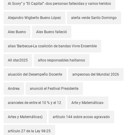
Al Scory” y “El Capital”.-dos personas fallecidas y varios heridos
Alejandro Wigberto Bueno López
alerta verde Santo Domingo
Alex Bueno
Alex Bueno falleció
alias ‘Barbecue-La coalición de bandas Vivre Ensemble
All star2025
altos responsables haitianos
aluación del Desempeño Docente
ampeonas del Mundial 2026
Andrea
anunció el Festival Presidente
aranceles de entre el 10 % y el 12
Arte y Matemáticas-
Artes y Matemáticas)
artículo 144 sobre acoso agravado
artículo 27 de la Ley 98-25