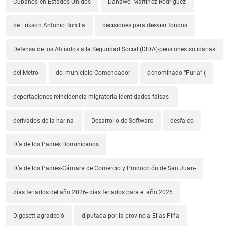
Cubanos en Estados Unidos
Danawel Martínez Rodríguez
de Erikson Antonio Bonilla
decisiones para desviar fondos
Defensa de los Afiliados a la Seguridad Social (DIDA)-pensiones solidarias
del Metro
del municipio Comendador
denominado “Furia” (
deportaciones-reincidencia migratoria-identidades falsas-
derivados de la harina
Desarrollo de Software
desfalco
Día de los Padres Dominicanos
Día de los Padres-Cámara de Comercio y Producción de San Juan-
días feriados del año 2026- días feriados para el año 2026
Digesett agradeció
diputada por la provincia Elías Piña