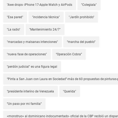
"Awe drops- iPhone 17-Apple Watch y AirPods
"Colegiala"
"Esa pared"
"incidencia técnica"
"Jardín prohibido"
"La radio"
"Mantenimiento 24/7"
"marcadas y malsanas intenciones"
“marcha del pueblo”
"nueva fase de operaciones"
“Operación Cobra”
"perdón judicial" es una figura legal
“Pinta a San Juan con Laura en Sociedad”-más de 60 propuestas de pinturas-p
“presidente interino de Venezuela
"Querida"
“Un paso por mi familia”
«monstruo» al dominicano indocumentado- oficial de la CBP recibió un dispa