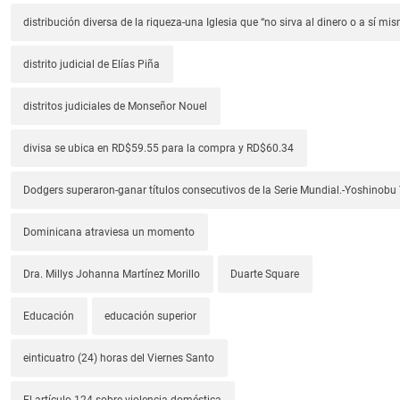
distribución diversa de la riqueza-una Iglesia que “no sirva al dinero o a sí mi
distrito judicial de Elías Piña
distritos judiciales de Monseñor Nouel
divisa se ubica en RD$59.55 para la compra y RD$60.34
Dodgers superaron-ganar títulos consecutivos de la Serie Mundial.-Yoshino
Dominicana atraviesa un momento
Dra. Millys Johanna Martínez Morillo
Duarte Square
Educación
educación superior
einticuatro (24) horas del Viernes Santo
El artículo 124 sobre violencia doméstica