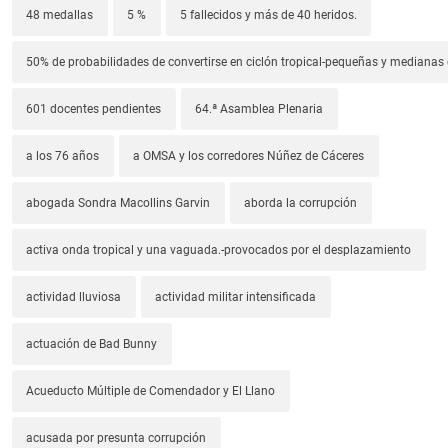
48 medallas
5 %
5 fallecidos y más de 40 heridos.
50% de probabilidades de convertirse en ciclón tropical-pequeñas y median
601 docentes pendientes
64.ª Asamblea Plenaria
a los 76 años
a OMSA y los corredores Núñez de Cáceres
abogada Sondra Macollins Garvin
aborda la corrupción
activa onda tropical y una vaguada.-provocados por el desplazamiento
actividad lluviosa
actividad militar intensificada
actuación de Bad Bunny
Acueducto Múltiple de Comendador y El Llano
acusada por presunta corrupción