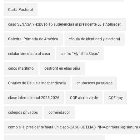
Carta Pastoral
caso SENASA y expuso 15 sugerencias al presidente Luis Abinader.
Catedral Primada de América
cédula de identidad y electoral
celular vinculado al caso
centro “My Little Steps”
cerco marítimo
cesfront en elias piña
Charles de Gaulle e Independencia
chubascos pasajeros
clase internacional 2025-2026
COE alerta verde
COE hoy
colegios privados
comendador
como si el presidente fuera un ciego-CASO DE ELIAS PIÑA-primera legislatura 