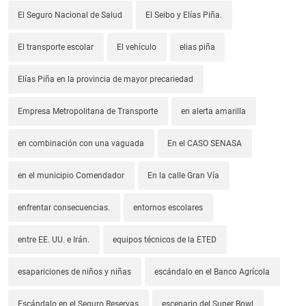
El Seguro Nacional de Salud
El Seibo y Elías Piña.
El transporte escolar
El vehículo
elias piña
Elías Piña en la provincia de mayor precariedad
Empresa Metropolitana de Transporte
en alerta amarilla
en combinación con una vaguada
En el CASO SENASA
en el municipio Comendador
En la calle Gran Vía
enfrentar consecuencias.
entornos escolares
entre EE. UU. e Irán.
equipos técnicos de la ETED
esapariciones de niños y niñas
escándalo en el Banco Agrícola
Escándalo en el Seguro Reservas
escenario del Super Bowl