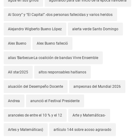
agua en sus grifos
aguinaldo para dar inicio de la época navideña
Al Scory” y “El Capital”.-dos personas fallecidas y varios heridos
Alejandro Wigberto Bueno López
alerta verde Santo Domingo
Alex Bueno
Alex Bueno falleció
alias ‘Barbecue-La coalición de bandas Vivre Ensemble
All star2025
altos responsables haitianos
aluación del Desempeño Docente
ampeonas del Mundial 2026
Andrea
anunció el Festival Presidente
aranceles de entre el 10 % y el 12
Arte y Matemáticas-
Artes y Matemáticas)
artículo 144 sobre acoso agravado