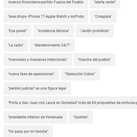
-huecos financieros-partido Fuerza del Pueblo
”alerta verde”
"Awe drops- iPhone 17-Apple Watch y AirPods
"Colegiala"
"Esa pared"
"incidencia técnica"
"Jardín prohibido"
"La radio"
"Mantenimiento 24/7"
"marcadas y malsanas intenciones"
“marcha del pueblo”
"nueva fase de operaciones"
“Operación Cobra”
"perdón judicial" es una figura legal
“Pinta a San Juan con Laura en Sociedad”-más de 60 propuestas de pinturas-p
“presidente interino de Venezuela
"Querida"
“Un paso por mi familia”