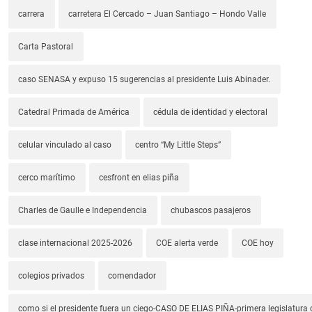
carrera
carretera El Cercado – Juan Santiago – Hondo Valle
Carta Pastoral
caso SENASA y expuso 15 sugerencias al presidente Luis Abinader.
Catedral Primada de América
cédula de identidad y electoral
celular vinculado al caso
centro “My Little Steps”
cerco marítimo
cesfront en elias piña
Charles de Gaulle e Independencia
chubascos pasajeros
clase internacional 2025-2026
COE alerta verde
COE hoy
colegios privados
comendador
como si el presidente fuera un ciego-CASO DE ELIAS PIÑA-primera legislatura 