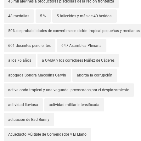
45 mil alevines a productores piscícolas de la región fronteriza
48 medallas
5 %
5 fallecidos y más de 40 heridos.
50% de probabilidades de convertirse en ciclón tropical-pequeñas y median
601 docentes pendientes
64.ª Asamblea Plenaria
a los 76 años
a OMSA y los corredores Núñez de Cáceres
abogada Sondra Macollins Garvin
aborda la corrupción
activa onda tropical y una vaguada.-provocados por el desplazamiento
actividad lluviosa
actividad militar intensificada
actuación de Bad Bunny
Acueducto Múltiple de Comendador y El Llano