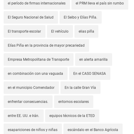
el período de firmas internacionales
el PRM lleva el país sin rumbo
El Seguro Nacional de Salud
El Seibo y Elías Piña.
El transporte escolar
El vehículo
elias piña
Elías Piña en la provincia de mayor precariedad
Empresa Metropolitana de Transporte
en alerta amarilla
en combinación con una vaguada
En el CASO SENASA
en el municipio Comendador
En la calle Gran Vía
enfrentar consecuencias.
entornos escolares
entre EE. UU. e Irán.
equipos técnicos de la ETED
esapariciones de niños y niñas
escándalo en el Banco Agrícola