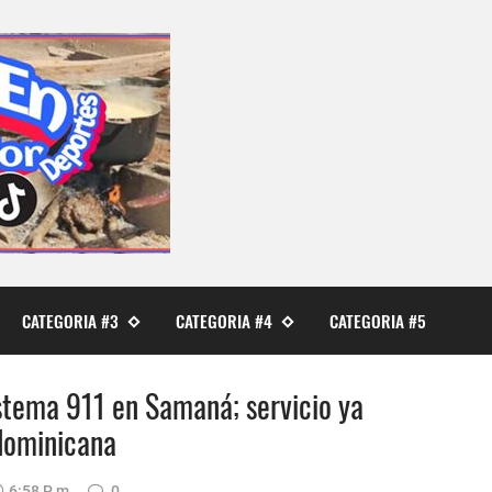
CATEGORIA #3
CATEGORIA #4
CATEGORIA #5
stema 911 en Samaná; servicio ya
 dominicana
6:58 P. M.
0